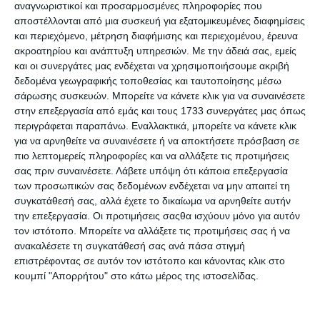
αναγνωριστικοί και προσαρμοσμένες πληροφορίες που
ειδική ενότητα για το ηλεκτρονικό εμπόριο. Κατά τους
αποστέλλονται από μια συσκευή για εξατομικευμένες διαφημίσεις
τελευταίους 12 μήνες πριν από την έρευνα του 2020, το
και περιεχόμενο, μέτρηση διαφήμισης και περιεχομένου, έρευνα
89% των ατόμων ηλικίας 16 έως 74 ετών στην ΕΕ είχαν
ακροατηρίου και ανάπτυξη υπηρεσιών.
Με την άδειά σας, εμείς
χρησιμοποιήσει το Διαδίκτυο, το 72% των οποίων είχε
και οι συνεργάτες μας ενδέχεται να χρησιμοποιήσουμε ακριβή
αγοράσει ή παραγγείλει αγαθά ή υπηρεσίες για ιδιωτική
δεδομένα γεωγραφικής τοποθεσίας και ταυτοποίησης μέσω
χρήση.
σάρωσης συσκευών. Μπορείτε να κάνετε κλικ για να συναινέσετε
στην επεξεργασία από εμάς και τους 1733 συνεργάτες μας όπως
Συνολικά, οι διαδικτυακές αγορές αυξήθηκαν κατά 4
περιγράφεται παραπάνω. Εναλλακτικά, μπορείτε να κάνετε κλικ
ποσοστιαίες μονάδες στον πληθυσμό με πρόσβαση στο
για να αρνηθείτε να συναινέσετε ή να αποκτήσετε πρόσβαση σε
Internet σε σύγκριση με το 2019 (ήταν 68% των χρηστών
πιο λεπτομερείς πληροφορίες και να αλλάξετε τις προτιμήσεις
του Διαδικτύου) και κατά 10 ποσοστιαίες μονάδες σε
σας πριν συναινέσετε.
Λάβετε υπόψη ότι κάποια επεξεργασία
σύγκριση με το 2015 (ήταν 62%).
των προσωπικών σας δεδομένων ενδέχεται να μην απαιτεί τη
συγκατάθεσή σας, αλλά έχετε το δικαίωμα να αρνηθείτε αυτήν
την επεξεργασία. Οι προτιμήσεις σαςθα ισχύουν μόνο για αυτόν
τον ιστότοπο. Μπορείτε να αλλάξετε τις προτιμήσεις σας ή να
Πού χρησιμοποιείται το ηλεκτρονικό εμπόριο;
ανακαλέσετε τη συγκατάθεσή σας ανά πάσα στιγμή
Όσον αφορά στα ποσοστά ανά κράτος μέλος της ΕΕ,
επιστρέφοντας σε αυτόν τον ιστότοπο και κάνοντας κλικ στο
περισσότεροι από 8 στους 10 χρήστες διαδικτύου στις
κουμπί "Απορρήτου" στο κάτω μέρος της ιστοσελίδας.
Κάτω Χώρες
(91%), τη
Δανία
(90%), τη
Γερμανία
(87%), τη
Σουηδία
(86%) και την
Ιρλανδία
(81%) είχαν αγοράσει ή