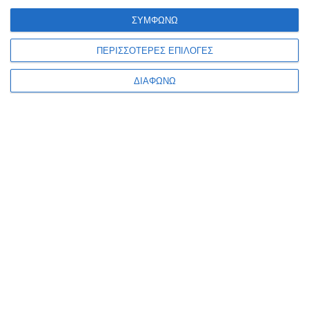
ΣΥΜΦΩΝΩ
ΠΕΡΙΣΣΟΤΕΡΕΣ ΕΠΙΛΟΓΕΣ
ΠΡΟΣΦΟΡΑ ΕΝΤΟΣ 24 ΩΡΩΝ
ΔΙΑΦΩΝΩ
Συμπλήρωσε τα στοιχεία σου και θα
επικοινωνήσουμε μαζί σου για την κατασκευή
ιστοσελίδας της επιχείρησης σου.
Ονοματεπώνυμο
Τηλέφωνο
Email