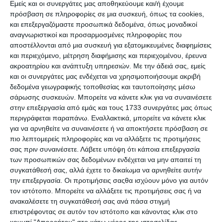
12.
Έμφαση στη λεπτομέρεια
Εμείς και οι συνεργάτες μας αποθηκεύουμε και/ή έχουμε
13.
Άρτιο περιεχόμενο
πρόσβαση σε πληροφορίες σε μια συσκευή, όπως τα cookies,
14.
Χαμηλές τιμές κατασκευής
και επεξεργαζόμαστε προσωπικά δεδομένα, όπως μοναδικοί
αναγνωριστικοί και προσαρμοσμένες πληροφορίες που
15.
Προώθηση ιστοσελίδας
αποστέλλονται από μια συσκευή για εξατομικευμένες διαφημίσεις
16.
Υποστήριξη πολλών γλωσσών
και περιεχόμενο, μέτρηση διαφήμισης και περιεχομένου, έρευνα
17.
Γρήγορη
φόρτωση site
ακροατηρίου και ανάπτυξη υπηρεσιών.
Με την άδειά σας, εμείς
18.
Call to actions (CTA)
και οι συνεργάτες μας ενδέχεται να χρησιμοποιήσουμε ακριβή
19.
Φόρμες επικοινωνίας
δεδομένα γεωγραφικής τοποθεσίας και ταυτοποίησης μέσω
20.
Messenger & WhatsApp
σάρωσης συσκευών. Μπορείτε να κάνετε κλικ για να συναινέσετε
στην επεξεργασία από εμάς και τους 1733 συνεργάτες μας όπως
21.
Online συστήματα
περιγράφεται παραπάνω. Εναλλακτικά, μπορείτε να κάνετε κλικ
22.
Γρήγοροι
dedicated servers
για να αρνηθείτε να συναινέσετε ή να αποκτήσετε πρόσβαση σε
23.
Ασφάλεια ιστοσελίδας
πιο λεπτομερείς πληροφορίες και να αλλάξετε τις προτιμήσεις
24.
Συνεχείς αναβαθμίσεις
σας πριν συναινέσετε.
Λάβετε υπόψη ότι κάποια επεξεργασία
25.
Άριστη υποστήριξη
των προσωπικών σας δεδομένων ενδέχεται να μην απαιτεί τη
26.
Φιλοξενία ιστοσελίδων
συγκατάθεσή σας, αλλά έχετε το δικαίωμα να αρνηθείτε αυτήν
την επεξεργασία. Οι προτιμήσεις σαςθα ισχύουν μόνο για αυτόν
27.
GDPR Ready
τον ιστότοπο. Μπορείτε να αλλάξετε τις προτιμήσεις σας ή να
28.
Άμεση κατασκευή site
ανακαλέσετε τη συγκατάθεσή σας ανά πάσα στιγμή
επιστρέφοντας σε αυτόν τον ιστότοπο και κάνοντας κλικ στο