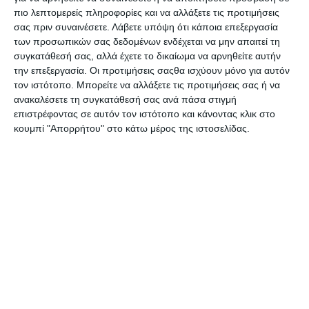
Above the line ενεργειών αλλά και οποιασδήποτε
πιο λεπτομερείς πληροφορίες και να αλλάξετε τις προτιμήσεις
μορφής διοργάνωσης εκδηλώσεων.
σας πριν συναινέσετε.
Λάβετε υπόψη ότι κάποια επεξεργασία
των προσωπικών σας δεδομένων ενδέχεται να μην απαιτεί τη
συγκατάθεσή σας, αλλά έχετε το δικαίωμα να αρνηθείτε αυτήν
την επεξεργασία. Οι προτιμήσεις σαςθα ισχύουν μόνο για αυτόν
τον ιστότοπο. Μπορείτε να αλλάξετε τις προτιμήσεις σας ή να
ανακαλέσετε τη συγκατάθεσή σας ανά πάσα στιγμή
επιστρέφοντας σε αυτόν τον ιστότοπο και κάνοντας κλικ στο
κουμπί "Απορρήτου" στο κάτω μέρος της ιστοσελίδας.
Η
FOCUS ON GROUP
ανέλαβε την υλοποίηση
κατασκευής ιστοσελίδας
καθώς και Digital
Consulting.
WE DID
ΚΑΤΑΣΚΕΥΗ ΙΣΤΟΣΕΛΙΔΑΣ
RESPONSIVE LAYOUT
PERFORMANCE OPTIMIZATION
GRAPHIC DESIGN
S.E.O.
DIGITAL CONSULTING