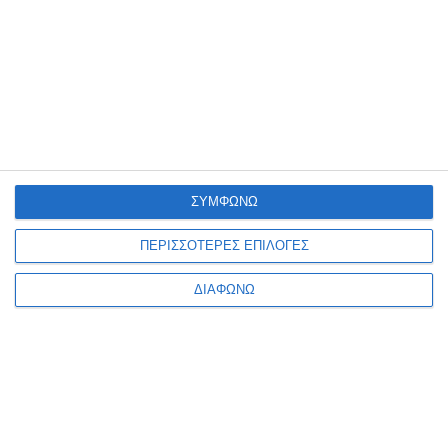
δημοφιλέστερα κοινωνικά δίκτυα όπως
Facebook, Instagram, Youtube, Linkedin κ.α.
Δείτε τις
υπηρεσίες
μας
DIGITAL CONSULTING
PERFORMANCE OPTIMIZATION
ΚΑΤΑΣΚΕΥΗ ΙΣΤΟΣΕΛΙΔΑΣ
ΣΥΜΦΩΝΩ
ΠΕΡΙΣΣΟΤΕΡΕΣ ΕΠΙΛΟΓΕΣ
ΔΙΑΦΩΝΩ
ΣΧΕΤΙΚΑ ΜΕ ΕΜΑΣ
Φροντίζουμε η επιχείρησή σου να είναι πάντα ένα βήμα
μπροστά με εξελιγμένες λύσεις για την κατασκευή
ιστοσελίδας, ανακατασκευή ιστοσελίδας, κατασκευή