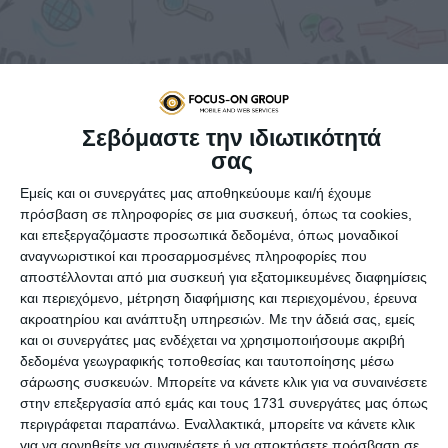
Σεβόμαστε την ιδιωτικότητά
σας
Εμείς και οι συνεργάτες μας αποθηκεύουμε και/ή έχουμε
Οι γνώσεις και οι εμπειρίες ετών, ενώθηκαν και
πρόσβαση σε πληροφορίες σε μια συσκευή, όπως τα cookies,
δημιούργησαν μία νέα εταιρεία στο χώρο της
και επεξεργαζόμαστε προσωπικά δεδομένα, όπως μοναδικοί
διαφήμισης και της επικοινωνίας. Η
ANALYZE
αναγνωριστικοί και προσαρμοσμένες πληροφορίες που
THAT
δυναμική και συνεχώς εξελισσόμενη
αποστέλλονται από μια συσκευή για εξατομικευμένες διαφημίσεις
και περιεχόμενο, μέτρηση διαφήμισης και περιεχομένου, έρευνα
παρέχει εξειδικευμένες υπηρεσίες ικανές να
ακροατηρίου και ανάπτυξη υπηρεσιών.
Με την άδειά σας, εμείς
ανταποκριθούν στις σημερινές ανάγκες.
και οι συνεργάτες μας ενδέχεται να χρησιμοποιήσουμε ακριβή
Η
ANALYZE THAT
, προσφέρει υπηρεσίες
δεδομένα γεωγραφικής τοποθεσίας και ταυτοποίησης μέσω
ολοκληρωμένης Επικοινωνίας, ανταποκρινόμενες
σάρωσης συσκευών. Μπορείτε να κάνετε κλικ για να συναινέσετε
στις απαιτήσεις του Σύγχρονου Marketing, της
στην επεξεργασία από εμάς και τους 1731 συνεργάτες μας όπως
περιγράφεται παραπάνω. Εναλλακτικά, μπορείτε να κάνετε κλικ
Διαφήμισης, των Δημοσίων Σχέσεων, των Below &
για να αρνηθείτε να συναινέσετε ή να αποκτήσετε πρόσβαση σε