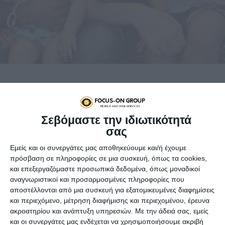
Γεια σου, είμαι η
Κρίστα
, μαμά 2 παιδιών και η
ιστορία μου με το blogging μετράει πολλά χρόνια
Σεβόμαστε την ιδιωτικότητά
πριν..
σας
Από τότε που έγινα μαμά (την πρώτη εκείνη στιγμή
Εμείς και οι συνεργάτες μας αποθηκεύουμε και/ή έχουμε
που κράτησα το θετικό τεστ εγκυμοσύνης)
πρόσβαση σε πληροφορίες σε μια συσκευή, όπως τα cookies,
και επεξεργαζόμαστε προσωπικά δεδομένα, όπως μοναδικοί
ξεκίνησα να ψάχνω στο διαδίκτυο τα πάντα για
αναγνωριστικοί και προσαρμοσμένες πληροφορίες που
τον κόσμο της μητρότητας. Στην αρχή για την
αποστέλλονται από μια συσκευή για εξατομικευμένες διαφημίσεις
εγκυμοσύνη, μετά για τον τοκετό και αργότερα για
και περιεχόμενο, μέτρηση διαφήμισης και περιεχομένου, έρευνα
τα παιδιά μου και όλες τις προκλήσεις που
ακροατηρίου και ανάπτυξη υπηρεσιών.
Με την άδειά σας, εμείς
αντιμετωπίζαμε και αντιμετωπίζουμε
και οι συνεργάτες μας ενδέχεται να χρησιμοποιήσουμε ακριβή