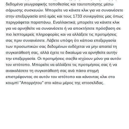
καθημερινά… Τόσο πολύ ψάχνω.. που οι φίλοι μου
δεδομένα γεωγραφικής τοποθεσίας και ταυτοποίησης μέσω
με φωνάζουν GOOGLE MOM!
σάρωσης συσκευών. Μπορείτε να κάνετε κλικ για να συναινέσετε
στην επεξεργασία από εμάς και τους 1733 συνεργάτες μας όπως
Το 2017 κατά την διάρκεια της 1ης μου
περιγράφεται παραπάνω. Εναλλακτικά, μπορείτε να κάνετε κλικ
εγκυμοσύνης έφτιαξα το blog μου
MRS MOMMY
για να αρνηθείτε να συναινέσετε ή να αποκτήσετε πρόσβαση σε
και εκεί κατέγραφα κάθε τι καινούριο που βιώναμε
πιο λεπτομερείς πληροφορίες και να αλλάξετε τις προτιμήσεις
ως οικογένεια. Το 2018 μετά από σχεδόν 1 χρόνο
σας πριν συναινέσετε.
Λάβετε υπόψη ότι κάποια επεξεργασία
επιλόχειας κατάθλιψη, που κανείς δεν είχε
των προσωπικών σας δεδομένων ενδέχεται να μην απαιτεί τη
καταλάβει,σταματάω να γράφω…
συγκατάθεσή σας, αλλά έχετε το δικαίωμα να αρνηθείτε αυτήν
την επεξεργασία. Οι προτιμήσεις σαςθα ισχύουν μόνο για αυτόν
Στο 2ο τρίμηνο του 2019 και διανύοντας την 2η
τον ιστότοπο. Μπορείτε να αλλάξετε τις προτιμήσεις σας ή να
εγκυμοσύνη μου μια φίλη μου μου είπε «Θα
ανακαλέσετε τη συγκατάθεσή σας ανά πάσα στιγμή
ξυπνήσεις 40 χρονών και θα πεις τι έκανα; Τι
επιστρέφοντας σε αυτόν τον ιστότοπο και κάνοντας κλικ στο
κάνω;. Και είσαι μόλις 28». Αυτό ήταν..
κουμπί "Απορρήτου" στο κάτω μέρος της ιστοσελίδας.
Από τότε στο μυαλό μου καρφώθηκε η ιδέα αυτού
του blog. Ήθελα να μεγαλώσει, να γεμίσει με
πληροφορίες, αλλά όχι οποιεσδήποτε
πληροφορίες.. πληροφορίες ειδικών, ανθρώπων
που θα μου δώσουν και θα σου δώσουν
επιστημονικές και τεκμηριωμένες απαντήσεις σε
ότι θέλουμε να μάθουμε σε σχέση με την