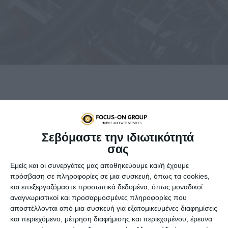
Εάν επρόκειτο να πάρετε ένα αεροπλάνο και να
Σεβόμαστε την ιδιωτικότητά
πετάξετε στο εξωτερικό, θα θέλατε να ξέρατε
σας
ότι το αεροπλάνο είχε λάβει όλους
προγραμματισμένους ελέγχους συντήρησης,
Εμείς και οι συνεργάτες μας αποθηκεύουμε και/ή έχουμε
έτσι δεν είναι;
πρόσβαση σε πληροφορίες σε μια συσκευή, όπως τα cookies,
και επεξεργαζόμαστε προσωπικά δεδομένα, όπως μοναδικοί
Γιατί λοιπόν να μην σκέφτεστε έτσι και για το
αναγνωριστικοί και προσαρμοσμένες πληροφορίες που
αυτοκίνητό σας; … σε όλους τους τομείς η
αποστέλλονται από μια συσκευή για εξατομικευμένες διαφημίσεις
πρόληψη είναι χίλιες φορές καλύτερη από τη
και περιεχόμενο, μέτρηση διαφήμισης και περιεχομένου, έρευνα
θεραπεία.