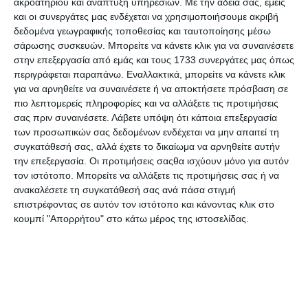
ακροατηρίου και ανάπτυξη υπηρεσιών.
Με την άδειά σας, εμείς
και οι συνεργάτες μας ενδέχεται να χρησιμοποιήσουμε ακριβή
Επομένως, συντηρώντας τακτικά το αυτοκίνητό
δεδομένα γεωγραφικής τοποθεσίας και ταυτοποίησης μέσω
σας, θα είναι πιο αξιόπιστο, ασφαλέστερο στην
σάρωσης συσκευών. Μπορείτε να κάνετε κλικ για να συναινέσετε
οδήγηση και λιγότερο πιθανό να χρειαστεί ακριβές
στην επεξεργασία από εμάς και τους 1733 συνεργάτες μας όπως
επισκευές.
περιγράφεται παραπάνω. Εναλλακτικά, μπορείτε να κάνετε κλικ
για να αρνηθείτε να συναινέσετε ή να αποκτήσετε πρόσβαση σε
Πολλοί άνθρωποι παραμελούν τη βασική
πιο λεπτομερείς πληροφορίες και να αλλάξετε τις προτιμήσεις
συντήρηση στο αυτοκίνητό τους, σκεπτόμενοι το
σας πριν συναινέσετε.
Λάβετε υπόψη ότι κάποια επεξεργασία
εξής: «Αφού με πηγαίνει ακόμα, δεν υπάρχει
των προσωπικών σας δεδομένων ενδέχεται να μην απαιτεί τη
πρόβλημα.
συγκατάθεσή σας, αλλά έχετε το δικαίωμα να αρνηθείτε αυτήν
Οι δικαιολογίες πολλές: «Δεν έχω τον χρόνο …
την επεξεργασία. Οι προτιμήσεις σαςθα ισχύουν μόνο για αυτόν
Δεν ξέρω τίποτα για τα αυτοκίνητα.
τον ιστότοπο. Μπορείτε να αλλάξετε τις προτιμήσεις σας ή να
ανακαλέσετε τη συγκατάθεσή σας ανά πάσα στιγμή
Η βασική συντήρηση είναι φθηνότερη από τις
επιστρέφοντας σε αυτόν τον ιστότοπο και κάνοντας κλικ στο
μεγάλες επισκευές που προκαλούνται από
κουμπί "Απορρήτου" στο κάτω μέρος της ιστοσελίδας.
παραμέληση. Το εγχειρίδιο σέρβις του αυτοκινήτου
σας μπορεί να μην είναι τόσο συναρπαστικό όσο
ένα μυθιστόρημα, αλλά είναι γεμάτο εύχρηστες
πληροφορίες και συμβουλές, για το πώς να κάνετε
τις βασικές εργασίες συντήρησης με τον σωστό
τρόπο την κατάλληλη στιγμή.