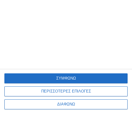
ολοκληρωμένες στρατηγικές διαδικτυακής
προβολής με υπηρεσίες όπως τοπικό marketing
(
Google My Business
),
Google Ads
και
τεχνικές
S.E.O
.,
Social Media Marketing
στα
δημοφιλέστερα κοινωνικά δίκτυα όπως
Facebook, Instagram, Youtube, Linkedin κ.α.
Δείτε τις
υπηρεσίες
μας
DIGITAL CONSULTING
GOOGLE ADS
ΣΥΜΦΩΝΩ
PERFORMANCE OPTIMIZATION
SOCIAL MEDIA
ΠΕΡΙΣΣΟΤΕΡΕΣ ΕΠΙΛΟΓΕΣ
SOCIAL MEDIA MARKETING
ΔΙΑΦΩΝΩ