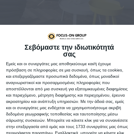
Σεβόμαστε την ιδιωτικότητά
σας
Η
Serenzo
έχει εμπειρία στην επεξεργασία
Εμείς και οι συνεργάτες μας αποθηκεύουμε και/ή έχουμε
σκληρού ξύλου από το 1890, όταν ο προπάππους
πρόσβαση σε πληροφορίες σε μια συσκευή, όπως τα cookies,
και επεξεργαζόμαστε προσωπικά δεδομένα, όπως μοναδικοί
του σημερινού ιδιοκτήτη ίδρυσε την εταιρεία
αναγνωριστικοί και προσαρμοσμένες πληροφορίες που
επεξεργασίας ξύλου.
αποστέλλονται από μια συσκευή για εξατομικευμένες διαφημίσεις
Η αρχή της εταιρείας Serenzo είναι να δημιουργεί
και περιεχόμενο, μέτρηση διαφήμισης και περιεχομένου, έρευνα
ιδέες και να υλοποιεί κάθε έργο με τον καλύτερο
ακροατηρίου και ανάπτυξη υπηρεσιών.
Με την άδειά σας, εμείς
τρόπο, οικονομικά προσιτή και με ασφάλεια
και οι συνεργάτες μας ενδέχεται να χρησιμοποιήσουμε ακριβή
δεδομένα γεωγραφικής τοποθεσίας και ταυτοποίησης μέσω
εγκατάστασης.
σάρωσης συσκευών. Μπορείτε να κάνετε κλικ για να συναινέσετε
Η 25ετής πείρα μας σε συνεργασία με πολλά
στην επεξεργασία από εμάς και τους 1733 συνεργάτες μας όπως
ξενοδοχεία, κατοικίες και επιχειρήσεις για έργα
περιγράφεται παραπάνω. Εναλλακτικά, μπορείτε να κάνετε κλικ