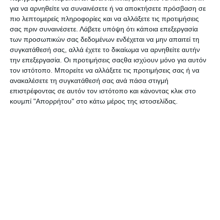
εσωτερικού και εξωτερικού χώρου μπορεί να σας
για να αρνηθείτε να συναινέσετε ή να αποκτήσετε πρόσβαση σε
εγγυηθεί το αποτέλεσμα.
πιο λεπτομερείς πληροφορίες και να αλλάξετε τις προτιμήσεις
σας πριν συναινέσετε.
Λάβετε υπόψη ότι κάποια επεξεργασία
Μπορούμε να προσφέρουμε υπηρεσίες εποχιακής
των προσωπικών σας δεδομένων ενδέχεται να μην απαιτεί τη
συντήρησης για το Decking σας ή συντήρηση
συγκατάθεσή σας, αλλά έχετε το δικαίωμα να αρνηθείτε αυτήν
εξωτερικού καταστρώματος σταθερού κόστους
την επεξεργασία. Οι προτιμήσεις σαςθα ισχύουν μόνο για αυτόν
βάσει συμβολαίου για ξενοδοχεία ή πάρκα
τον ιστότοπο. Μπορείτε να αλλάξετε τις προτιμήσεις σας ή να
ψυχαγωγίας στην Ελλάδα, τα νησιά ή το
ανακαλέσετε τη συγκατάθεσή σας ανά πάσα στιγμή
επιστρέφοντας σε αυτόν τον ιστότοπο και κάνοντας κλικ στο
εξωτερικό.
κουμπί "Απορρήτου" στο κάτω μέρος της ιστοσελίδας.
Η
FOCUS ON GROUP
ανέλαβε την υλοποίηση
Social
Media Marketing, Google Ads
καθώς και
Digital
Consulting
.