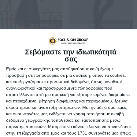
Σεβόμαστε την ιδιωτικότητά
σας
Η
C’s Closet
είναι μια διαδικτυακη εταιρία που
Εμείς και οι συνεργάτες μας αποθηκεύουμε και/ή έχουμε
δραστηριοποιείται στο χώρο της γυναικείας
πρόσβαση σε πληροφορίες σε μια συσκευή, όπως τα cookies,
μόδας προτείνοντας τις νέες τάσεις σε ενδύματα,
και επεξεργαζόμαστε προσωπικά δεδομένα, όπως μοναδικοί
μαγιο και εσωρουχα.
αναγνωριστικοί και προσαρμοσμένες πληροφορίες που
αποστέλλονται από μια συσκευή για εξατομικευμένες διαφημίσεις
Στόχος της
C’s Closet
είναι η ευχάριστη, άνετη και
και περιεχόμενο, μέτρηση διαφήμισης και περιεχομένου, έρευνα
σίγουρη αγορά γυναικείων ρούχων μέσω χρήσης
ακροατηρίου και ανάπτυξη υπηρεσιών.
Με την άδειά σας, εμείς
του διαδικτύου και η εξυπηρέτηση του πελάτη.
και οι συνεργάτες μας ενδέχεται να χρησιμοποιήσουμε ακριβή
Απευθύνεται σε όλες της ηλικίες. Για γυναίκες που
δεδομένα γεωγραφικής τοποθεσίας και ταυτοποίησης μέσω
θέλουν να αισθάνονται ελκυστικές, άνετες,
σάρωσης συσκευών. Μπορείτε να κάνετε κλικ για να συναινέσετε
καλοντυμένες και μοναδικές.
στην επεξεργασία από εμάς και τους 1731 συνεργάτες μας όπως