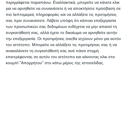
περιγράφεται παραπάνω. Εναλλακτικά, μπορείτε να κάνετε κλικ
Οι δημιουργοί της συλλογής προσαρμόζουν την
για να αρνηθείτε να συναινέσετε ή να αποκτήσετε πρόσβαση σε
γκάμα κάθε σεζόν στις τάσεις της μόδας δίνοντας
πιο λεπτομερείς πληροφορίες και να αλλάξετε τις προτιμήσεις
βάση στη ποιότητα και στη λεπτομέρεια. Τα
σας πριν συναινέσετε.
Λάβετε υπόψη ότι κάποια επεξεργασία
προιόντα είναι άριστης ποιότητας κατασκευής
των προσωπικών σας δεδομένων ενδέχεται να μην απαιτεί τη
που προσφέρουν πολυτέλεια στις πιο ελκυστικές
συγκατάθεσή σας, αλλά έχετε το δικαίωμα να αρνηθείτε αυτήν
τιμές της αγοράς.
την επεξεργασία. Οι προτιμήσεις σαςθα ισχύουν μόνο για αυτόν
τον ιστότοπο. Μπορείτε να αλλάξετε τις προτιμήσεις σας ή να
ανακαλέσετε τη συγκατάθεσή σας ανά πάσα στιγμή
επιστρέφοντας σε αυτόν τον ιστότοπο και κάνοντας κλικ στο
κουμπί "Απορρήτου" στο κάτω μέρος της ιστοσελίδας.
Η
FOCUS ON GROUP
ανέλαβε την υλοποίηση