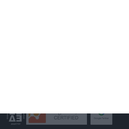
ΚΑΤΑΣΚΕΥΗ ΙΣΤΟΣΕΛΙΔΑΣ
ΑΝΑΚΑΤΑΣΚΕΥΗ ΙΣΤΟΣΕΛΙΔΑΣ
ΚΑΤΑΣΚΕΥΗ ESHOP
MOBILE APPLICATION
GOOGLE MY BUSINESS
GOOGLE ADS
SOCIAL MEDIA MARKETING
S.E.O.
WEB HOSTING
GET IN TOUCH