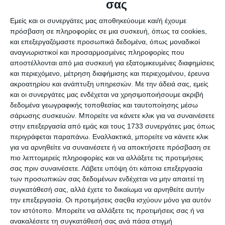
σας
εύκολη την καθημερινότητα του.
Εμείς και οι συνεργάτες μας αποθηκεύουμε και/ή έχουμε
Δείτε παρακάτω τις κρυφές λειτουργίες του Google
πρόσβαση σε πληροφορίες σε μια συσκευή, όπως τα cookies,
Maps:
και επεξεργαζόμαστε προσωπικά δεδομένα, όπως μοναδικοί
1. Λειτουργία Hands – Free
αναγνωριστικοί και προσαρμοσμένες πληροφορίες που
αποστέλλονται από μια συσκευή για εξατομικευμένες διαφημίσεις
Πολλοί χρήστες ακόμα και αν δεν το αποδέχονται,
και περιεχόμενο, μέτρηση διαφήμισης και περιεχομένου, έρευνα
χρησιμοποιούν το Google Maps την ώρα της οδήγησης με
ακροατηρίου και ανάπτυξη υπηρεσιών.
Με την άδειά σας, εμείς
αποτέλεσμα να κινδυνεύουν να τρακάρουν. Για αυτόν
και οι συνεργάτες μας ενδέχεται να χρησιμοποιήσουμε ακριβή
ακριβώς το λόγο το Google Maps διαθέτει λειτουργία
δεδομένα γεωγραφικής τοποθεσίας και ταυτοποίησης μέσω
φωνητικών εντολών με σκοπό να μην πάρετε τα μάτια σας
σάρωσης συσκευών. Μπορείτε να κάνετε κλικ για να συναινέσετε
στην επεξεργασία από εμάς και τους 1733 συνεργάτες μας όπως
από το τιμόνι.
περιγράφεται παραπάνω. Εναλλακτικά, μπορείτε να κάνετε κλικ
Για την ενεργοποίηση της φωνητικής εντολής αρκεί να
για να αρνηθείτε να συναινέσετε ή να αποκτήσετε πρόσβαση σε
έχετε συσκευή Android, και ξεκινήστε με φράσεις όπως:
πιο λεπτομερείς πληροφορίες και να αλλάξετε τις προτιμήσεις
Hey Google και Okay, Google.
σας πριν συναινέσετε.
Λάβετε υπόψη ότι κάποια επεξεργασία
Στη συνέχεια, οι ερωτήσεις σας μπορούν να γίνουν: «Ποιος
των προσωπικών σας δεδομένων ενδέχεται να μην απαιτεί τη
συγκατάθεσή σας, αλλά έχετε το δικαίωμα να αρνηθείτε αυτήν
δρόμος είναι αυτός;, Πότε είναι η επόμενη στροφή; Τι
την επεξεργασία. Οι προτιμήσεις σαςθα ισχύουν μόνο για αυτόν
κίνηση έχει;»
τον ιστότοπο. Μπορείτε να αλλάξετε τις προτιμήσεις σας ή να
Επιπλέον, με τις φωνητικές εντολές μπορεί ο χρήστης να
ανακαλέσετε τη συγκατάθεσή σας ανά πάσα στιγμή