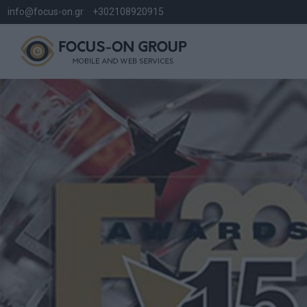
info@focus-on.gr
+302108920915