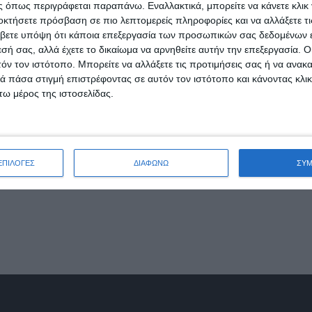
 όπως περιγράφεται παραπάνω. Εναλλακτικά, μπορείτε να κάνετε κλικ γ
οκτήσετε πρόσβαση σε πιο λεπτομερείς πληροφορίες και να αλλάξετε τι
βετε υπόψη ότι κάποια επεξεργασία των προσωπικών σας δεδομένων ε
oncept CLICKGATE αναδείχτηκε ο νικητής στην κατηγορία “Mos
εσή σας, αλλά έχετε το δικαίωμα να αρνηθείτε αυτήν την επεξεργασία. 
τικές προτάσεις στην Ελληνική και διεθνή αγορά, καταγράφο
τόν τον ιστότοπο. Μπορείτε να αλλάξετε τις προτιμήσεις σας ή να ανακα
 πάσα στιγμή επιστρέφοντας σε αυτόν τον ιστότοπο και κάνοντας κλι
ications διαθέσιμο σε App Store και Google Play. Οι εφαρμ
ω μέρος της ιστοσελίδας.
ν των επαγγελματικών ομάδων.
θήνα, Θεσσαλονίκη, Κύπρο, Σαουδική Αραβία και πολύ σύντομ
το νέο καινοτόμο και άρτια οργανωμένο concept, τόσο ως πρ
ΕΠΙΛΟΓΕΣ
ΔΙΑΦΩΝΩ
ΣΥ
αρτιότητα των υπηρεσιών του, επικαιροποιώντας την τοποθέτ