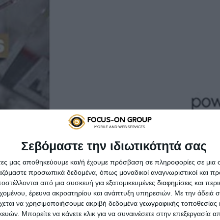
Σεβόμαστε την ιδιωτικότητά σας
άτες μας αποθηκεύουμε και/ή έχουμε πρόσβαση σε πληροφορίες σε μια
nchisor στην CLICKGATE
ργαζόμαστε προσωπικά δεδομένα, όπως μοναδικοί αναγνωριστικοί και 
στέλλονται από μια συσκευή για εξατομικευμένες διαφημίσεις και περ
εχομένου, έρευνα ακροατηρίου και ανάπτυξη υπηρεσιών.
Με την άδειά σα
NCHISE από το περιοδικό FRANCHISE BUSINESS, με την υποστή
χεται να χρησιμοποιήσουμε ακριβή δεδομένα γεωγραφικής τοποθεσίας 
ών. Μπορείτε να κάνετε κλικ για να συναινέσετε στην επεξεργασία απ
εκδήλωση πραγματοποιήθηκε όπως πάντα στο Palmie bistro Κεφ