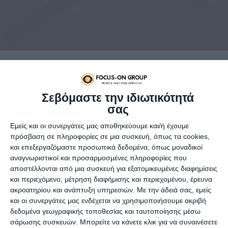
To Eshop στο … τέλος
Σεβόμαστε την ιδιωτικότητά
Το eshop σου είναι (ένα ή το μοναδικό) από τα κανάλια
σας
διανομής, το οποίο όπως καταλαβαίνεις είναι η τελευταία
Εμείς και οι συνεργάτες μας αποθηκεύουμε και/ή έχουμε
επαφή του πελάτη με την μάρκα σου. Πρέπει να
πρόσβαση σε πληροφορίες σε μια συσκευή, όπως τα cookies,
προηγηθούν δηλαδή η διαμόρφωση της εικόνας που θέλεις
και επεξεργαζόμαστε προσωπικά δεδομένα, όπως μοναδικοί
για το προϊόν σου, το ίδιο το προϊόν, η τιμολογιακή
αναγνωριστικοί και προσαρμοσμένες πληροφορίες που
πολιτική, η προώθησή του και
μετά
η επιλογή των
αποστέλλονται από μια συσκευή για εξατομικευμένες διαφημίσεις
καναλιών διανομής (μεταξύ των οποίον
και
το eshop).
και περιεχόμενο, μέτρηση διαφήμισης και περιεχομένου, έρευνα
ακροατηρίου και ανάπτυξη υπηρεσιών.
Με την άδειά σας, εμείς
Έτσι,
όταν ο πελάτης «μπαίνει» στο eshop σου θα
και οι συνεργάτες μας ενδέχεται να χρησιμοποιήσουμε ακριβή
πρέπει να τον έχεις ήδη κερδίσει
γιατί θα έχει
δεδομένα γεωγραφικής τοποθεσίας και ταυτοποίησης μέσω
αντιληφθεί τη μάρκα σου ως ένα «μέσο» που θα τον κάνει
σάρωσης συσκευών. Μπορείτε να κάνετε κλικ για να συναινέσετε
να νιώθει ξεχωριστός όταν χρησιμοποιεί τα προϊόντα σου.