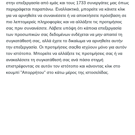
στην επεξεργασία από εμάς και τους 1733 συνεργάτες μας όπως
περιγράφεται παραπάνω. Εναλλακτικά, μπορείτε να κάνετε κλικ
Αυτό δεν σημαίνει πως η διαδικασία του branding
για να αρνηθείτε να συναινέσετε ή να αποκτήσετε πρόσβαση σε
σταματά στην πόρτα του eshop σου. Το αντίθετο: το eshop
πιο λεπτομερείς πληροφορίες και να αλλάξετε τις προτιμήσεις
πρέπει να
επιβεβαιώνει
την εικόνα που κατάφερες να
σας πριν συναινέσετε.
Λάβετε υπόψη ότι κάποια επεξεργασία
δημιουργήσεις για τη μάρκα σου.
των προσωπικών σας δεδομένων ενδέχεται να μην απαιτεί τη
συγκατάθεσή σας, αλλά έχετε το δικαίωμα να αρνηθείτε αυτήν
Η διαδικασία του να «μαγέψεις» τον πελάτη ξεκινάει
την επεξεργασία. Οι προτιμήσεις σαςθα ισχύουν μόνο για αυτόν
από πριν, έτσι ώστε, όχι μόνο να τον έχεις κερδίσει
τον ιστότοπο. Μπορείτε να αλλάξετε τις προτιμήσεις σας ή να
πριν μπει στο eshop σου αλλά για να σε ψάχνει με το
ανακαλέσετε τη συγκατάθεσή σας ανά πάσα στιγμή
όνομα της μάρκας σου και όχι με την κατηγορία στην
επιστρέφοντας σε αυτόν τον ιστότοπο και κάνοντας κλικ στο
οποία ανήκει το προϊόν σου.
Να μην ψάχνει δηλαδή
κουμπί "Απορρήτου" στο κάτω μέρος της ιστοσελίδας.
«γυναικεία σανδάλια» αλλά σανδάλια Dexim, Migato, κ.ο.κ
Τα πρώτα βήματα του branding
Ας πάρουμε το παράδειγμα ενός eshop με γυναικεία
παπούτσια. Το branding πρέπει να ξεκινήσει από την
γυναίκα που θα τα φορέσει. Σε ποια φάση ζωής βρίσκεται;
Τι lifestyle ακολουθεί; Είναι υψηλόβαθμο στέλεχος και
αγοράζει πολλά ζευγάρια το χρόνο; Έχει μωρό και θέλει
άνεση; Ντύνεται casual;