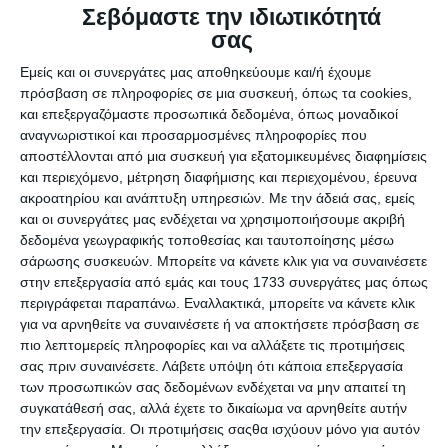
(conversion), από πού ακριβώς προέρχεται η
Σεβόμαστε την ιδιωτικότητά
επισκεψιμότητα, ποιες σελίδες δεν αποδίδουν καλά, και
σας
πολλά άλλα. Φυσικά, τα στοιχεία αφορούν τόσο πληρωμένη
Εμείς και οι συνεργάτες μας αποθηκεύουμε και/ή έχουμε
όσο και οργανική επισκεψιμότητα.
πρόσβαση σε πληροφορίες σε μια συσκευή, όπως τα cookies,
Τώρα που ξέρεις τι είναι το Google Analytics, μπορείς να το
και επεξεργαζόμαστε προσωπικά δεδομένα, όπως μοναδικοί
αποκτήσεις εύκολα και εντελώς δωρεάν. Έχοντας
αναγνωριστικοί και προσαρμοσμένες πληροφορίες που
συνδεθεί στον λογαριασμό Gmail σου, πήγαινε στη
αποστέλλονται από μια συσκευή για εξατομικευμένες διαφημίσεις
διεύθυνση https://analytics.google.com/analytics. Με το
και περιεχόμενο, μέτρηση διαφήμισης και περιεχομένου, έρευνα
ακροατηρίου και ανάπτυξη υπηρεσιών.
Με την άδειά σας, εμείς
άνοιγμα του Google Analytics, θα δεις τη σελίδα
και οι συνεργάτες μας ενδέχεται να χρησιμοποιήσουμε ακριβή
επισκόπησης κοινού.
δεδομένα γεωγραφικής τοποθεσίας και ταυτοποίησης μέσω
Όπως μπορείς να δεις, εμφανίζεται ένα γράφημα και κάτω
σάρωσης συσκευών. Μπορείτε να κάνετε κλικ για να συναινέσετε
από αυτό, μερικές βασικές μετρήσεις για την χρονική
στην επεξεργασία από εμάς και τους 1733 συνεργάτες μας όπως
περίοδο που θέλεις να επιλέξεις (στην πάνω δεξιά γωνία).
περιγράφεται παραπάνω. Εναλλακτικά, μπορείτε να κάνετε κλικ
για να αρνηθείτε να συναινέσετε ή να αποκτήσετε πρόσβαση σε
Μετρήσεις
πιο λεπτομερείς πληροφορίες και να αλλάξετε τις προτιμήσεις
Ας δούμε μια προς μια τις μετρήσεις και τι αφορούν.
σας πριν συναινέσετε.
Λάβετε υπόψη ότι κάποια επεξεργασία
των προσωπικών σας δεδομένων ενδέχεται να μην απαιτεί τη
Users
: ο αριθμός των επισκεπτών οι οποίοι έχουν
συγκατάθεσή σας, αλλά έχετε το δικαίωμα να αρνηθείτε αυτήν
τουλάχιστον ένα session στην ιστοσελίδα σου σε μια
την επεξεργασία. Οι προτιμήσεις σαςθα ισχύουν μόνο για αυτόν
δεδομένη χρονική περίοδο. Ο αριθμός αυτός σκιαγραφεί