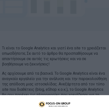
Τι είναι το Google Analytics και γιατί ένα site το χρειάζεται
οπωσδήποτε; Σε αυτό το άρθρο θα προσπαθήσουμε να
απαντήσουμε σε αυτές τις ερωτήσεις και να σε
βοηθήσουμε να ξεκινήσεις!
Ας αρχίσουμε από τα βασικά. To Google Analytics είναι ένα
αναγκαίο εργαλείο για την ανάλυση και την παρακολούθηση
της απόδοση μιας ιστοσελίδας. Ανεξάρτητα από τον τύπο
site που διαθέτεις (blog, eShop κ.ο.κ.), το Google Analytics
θα σου παρέχει τις πληροφορίες που χρειάζεσαι για τη
βελτίωση της απόδοσής του. Ειδικότερα, το μέγεθος της
επισκεψιμότητας, σε ποιες σελίδες υπάρχει μετατροπή