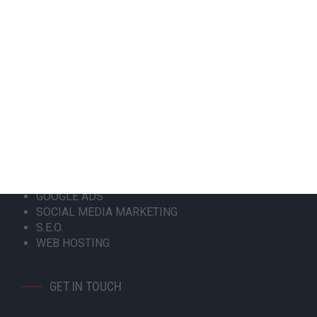
Αριθμός ΓΕΜΗ 181953001000
ΟΙ ΥΠΗΡΕΣΙΕΣ ΜΑΣ
ΚΑΤΑΣΚΕΥΗ ΙΣΤΟΣΕΛΙΔΑΣ
ΑΝΑΚΑΤΑΣΚΕΥΗ ΙΣΤΟΣΕΛΙΔΑΣ
ΚΑΤΑΣΚΕΥΗ ESHOP
MOBILE APPLICATION
GOOGLE MY BUSINESS
GOOGLE ADS
SOCIAL MEDIA MARKETING
S.E.O.
WEB HOSTING
GET IN TOUCH