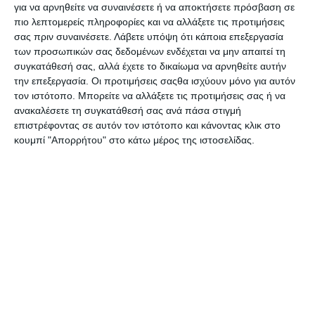
να βοηθηθούν από μια εφαρμογή, που δημιούργησε το
για να αρνηθείτε να συναινέσετε ή να αποκτήσετε πρόσβαση σε
Ευρωπαϊκό Πανεπιστημιακό Ινστιτούτο της Φλωρεντίας
πιο λεπτομερείς πληροφορίες και να αλλάξετε τις προτιμήσεις
(IUE), όπως ανακοίνωσε το ίδιο.
σας πριν συναινέσετε.
Λάβετε υπόψη ότι κάποια επεξεργασία
των προσωπικών σας δεδομένων ενδέχεται να μην απαιτεί τη
συγκατάθεσή σας, αλλά έχετε το δικαίωμα να αρνηθείτε αυτήν
Η euandi2019, όπως ονομάζεται η εφαρμογή αυτή, καλεί
την επεξεργασία. Οι προτιμήσεις σαςθα ισχύουν μόνο για αυτόν
τους πολίτες όλης της ΕΕ να «αντιδράσουν σε 22
τον ιστότοπο. Μπορείτε να αλλάξετε τις προτιμήσεις σας ή να
δηλώσεις» πολιτικού ή οικονομικού περιεχομένου. Οι
ανακαλέσετε τη συγκατάθεσή σας ανά πάσα στιγμή
απαντήσεις τους θα επιτρέψουν να συμπεράνουν, προς
επιστρέφοντας σε αυτόν τον ιστότοπο και κάνοντας κλικ στο
ποιο κόμμα κλίνουν περισσότερο στην χώρα τους, αλλά
κουμπί "Απορρήτου" στο κάτω μέρος της ιστοσελίδας.
και σε άλλες χώρες της ΕΕ, διευκρινίζει το IUE. Η
euandi2019 δημιουργήθηκε από μια ομάδα 122 ειδικών και
πολιτικών επιστημόνων, περίπου πέντε από κάθε κράτος-
μέλος, η οποία κατέγραψε περίπου 250 πολιτικά κόμματα
και κινήματα στην Ευρώπη και εξέτασε εμπεριστατωμένα
τα προγράμματά τους, σύμφωνα με το IUE, το οποίο για την
δημιουργία της εφαρμογής αυτής δηλώνει ότι
συνεργάστηκε στενά με το Πανεπιστήμιο της Λουκέρνης
στην Ελβετία.