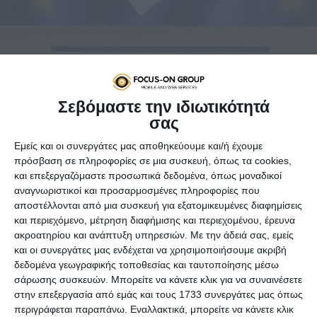
Σεβόμαστε την ιδιωτικότητά
σας
Εμείς και οι συνεργάτες μας αποθηκεύουμε και/ή έχουμε
Θα τους βοηθήσει μέσω
πρόσβαση σε πληροφορίες σε μια συσκευή, όπως τα cookies,
και επεξεργαζόμαστε προσωπικά δεδομένα, όπως μοναδικοί
ερωταπαντήσεων να
αναγνωριστικοί και προσαρμοσμένες πληροφορίες που
συμπεράνουν προς ποιο κόμμα
αποστέλλονται από μια συσκευή για εξατομικευμένες διαφημίσεις
και περιεχόμενο, μέτρηση διαφήμισης και περιεχομένου, έρευνα
κλίνουν περισσότερο
ακροατηρίου και ανάπτυξη υπηρεσιών.
Με την άδειά σας, εμείς
και οι συνεργάτες μας ενδέχεται να χρησιμοποιήσουμε ακριβή
δεδομένα γεωγραφικής τοποθεσίας και ταυτοποίησης μέσω
Οι Ευρωπαίοι ψηφοφόροι οι οποίοι παραμένουν
σάρωσης συσκευών. Μπορείτε να κάνετε κλικ για να συναινέσετε
αναποφάσιστοι ενόψει των Ευρωεκλογών, που διεξάγονται
στην επεξεργασία από εμάς και τους 1733 συνεργάτες μας όπως
στην ΕΕ από αύριο Πέμπτη ως την Κυριακή, θα μπορέσουν
περιγράφεται παραπάνω. Εναλλακτικά, μπορείτε να κάνετε κλικ