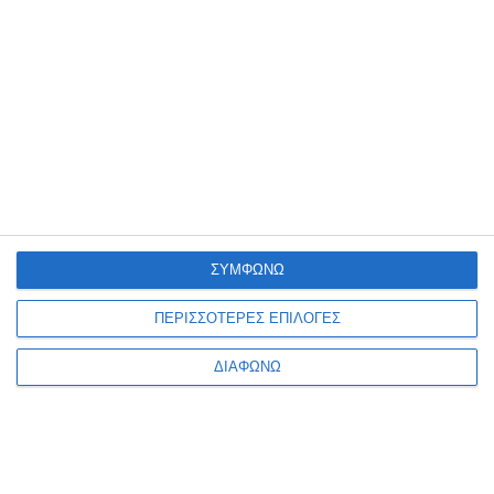
Επίσης, μόνον το 35% των ψηφοφόρων, κατά μέσον όρο,
εξέφραζε τη βεβαιότητα ότι θα ψηφίσει την Κυριακή,
σύμφωνα με τη δημοσκόπηση αυτή.
Πηγή: https://www.news.gr
ΑΝΑΠΟΦΆΣΙΣΤΟΙ
ΕΥΡΩΕΚΛΟΓΈΣ 2019
ΣΥΜΦΩΝΩ
ΠΕΡΙΣΣΟΤΕΡΕΣ ΕΠΙΛΟΓΕΣ
ΔΙΑΦΩΝΩ
ΣΧΕΤΙΚΑ ΜΕ ΕΜΑΣ
Φροντίζουμε η επιχείρησή σου να είναι πάντα ένα βήμα
μπροστά με εξελιγμένες λύσεις για την κατασκευή