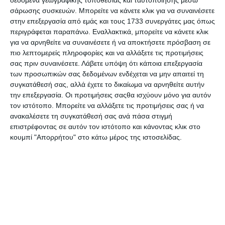
δεδομένα γεωγραφικής τοποθεσίας και ταυτοποίησης μέσω
χωρών, τη 18η θέση στη Δυτική Ευρώπη και την 4η θέση
σάρωσης συσκευών. Μπορείτε να κάνετε κλικ για να συναινέσετε
στην περιοχή των Βαλκανίων. Στην παγκόσμια κατάταξη,
στην επεξεργασία από εμάς και τους 1733 συνεργάτες μας όπως
πριν από τη χώρα μας βρίσκεται η Τουρκία, ενώ μετά την
περιγράφεται παραπάνω. Εναλλακτικά, μπορείτε να κάνετε κλικ
Ελλάδα ακολουθούν η Αργεντινή, η Σλοβενία, η Ουκρανία
για να αρνηθείτε να συναινέσετε ή να αποκτήσετε πρόσβαση σε
και η Ουγγαρία.
πιο λεπτομερείς πληροφορίες και να αλλάξετε τις προτιμήσεις
σας πριν συναινέσετε.
Λάβετε υπόψη ότι κάποια επεξεργασία
των προσωπικών σας δεδομένων ενδέχεται να μην απαιτεί τη
συγκατάθεσή σας, αλλά έχετε το δικαίωμα να αρνηθείτε αυτήν
την επεξεργασία. Οι προτιμήσεις σαςθα ισχύουν μόνο για αυτόν
τον ιστότοπο. Μπορείτε να αλλάξετε τις προτιμήσεις σας ή να
ανακαλέσετε τη συγκατάθεσή σας ανά πάσα στιγμή
επιστρέφοντας σε αυτόν τον ιστότοπο και κάνοντας κλικ στο
κουμπί "Απορρήτου" στο κάτω μέρος της ιστοσελίδας.
«Αγκάθια» ωστόσο παραμένουν οι υψηλές εργοδοτικές
εισφορές αλλά και η γραφειοκρατία, δύο ζητήματα που
προβληματίζουν τους νέους επιχειρηματίες και πλήττουν
εν γένει την ανταγωνιστικότητα της ελληνικής οικονομίας.