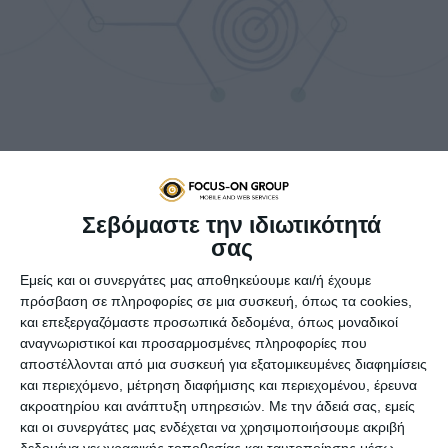
Oρατό έχει αρχίσει να είναι το «στίγμα» της Ελλάδας στον
παγκόσμιο χάρτη των startups, καθώς, μολονότι ο κλάδος
Σεβόμαστε την ιδιωτικότητά
διανύει παγκοσμίως δύσκολους καιρούς, η χώρα δείχνει
σας
σημάδια προόδου, εδραιώνοντας τη θέση της στη λίστα με
Εμείς και οι συνεργάτες μας αποθηκεύουμε και/ή έχουμε
τα 50 κορυφαία startup οικοσυστήματα παγκοσμίως.
πρόσβαση σε πληροφορίες σε μια συσκευή, όπως τα cookies,
Σύμφωνα με τη νέα έκθεση Global Startup Ecosystem Index
και επεξεργαζόμαστε προσωπικά δεδομένα, όπως μοναδικοί
αναγνωριστικοί και προσαρμοσμένες πληροφορίες που
2023 του StartupBlink, η οποία χαρτογραφεί και αξιολογεί
αποστέλλονται από μια συσκευή για εξατομικευμένες διαφημίσεις
τα startup οικοσυστήματα 1.000 πόλεων σε 100 χώρες
και περιεχόμενο, μέτρηση διαφήμισης και περιεχομένου, έρευνα
παγκοσμίως, η Ελλάδα αναρριχήθηκε δύο θέσεις στην
ακροατηρίου και ανάπτυξη υπηρεσιών.
Με την άδειά σας, εμείς
παγκόσμια κατάταξη τη φετινή χρονιά. Ετσι, από την 48η
και οι συνεργάτες μας ενδέχεται να χρησιμοποιήσουμε ακριβή
θέση πέρυσι, κατέλαβε φέτος την 46η θέση σε σύνολο 100