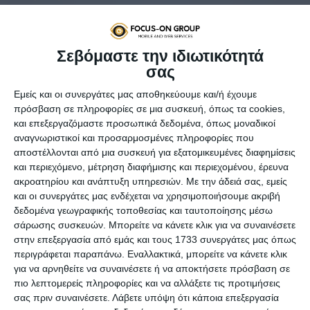
Σεβόμαστε την ιδιωτικότητά
σας
Εμείς και οι συνεργάτες μας αποθηκεύουμε και/ή έχουμε
πρόσβαση σε πληροφορίες σε μια συσκευή, όπως τα cookies,
και επεξεργαζόμαστε προσωπικά δεδομένα, όπως μοναδικοί
αναγνωριστικοί και προσαρμοσμένες πληροφορίες που
αποστέλλονται από μια συσκευή για εξατομικευμένες διαφημίσεις
Νέα αναφορά του πρακτορείου
Reuters
έρχεται να βάλει
και περιεχόμενο, μέτρηση διαφήμισης και περιεχομένου, έρευνα
και πάλι τη
Huawei
επάνω σε αναμμένα κάρβουνα. Όπως
ακροατηρίου και ανάπτυξη υπηρεσιών.
Με την άδειά σας, εμείς
ισχυρίζεται το μέσο,
η Ευρωπαϊκή Επιτροπή εξετάζει
και οι συνεργάτες μας ενδέχεται να χρησιμοποιήσουμε ακριβή
πολύ σοβαρό το ενδεχόμενο επιβολής απαγορευτικού
δεδομένα γεωγραφικής τοποθεσίας και ταυτοποίησης μέσω
στην κινεζική εταιρεία
σε ό,τι αφορά την παροχή
σάρωσης συσκευών. Μπορείτε να κάνετε κλικ για να συναινέσετε
εξοπλισμού για τα
δίκτυα 5G
σε ολόκληρη την Ευρώπη.
στην επεξεργασία από εμάς και τους 1733 συνεργάτες μας όπως
περιγράφεται παραπάνω. Εναλλακτικά, μπορείτε να κάνετε κλικ
Η σύμπραξη
GSMA
(Global System for Mobile
για να αρνηθείτε να συναινέσετε ή να αποκτήσετε πρόσβαση σε
Communications Association) φέρεται να έχει
πιο λεπτομερείς πληροφορίες και να αλλάξετε τις προτιμήσεις
επηρεαστεί από τις πρόσφατες αποφάσεις των ΗΠΑ,
σας πριν συναινέσετε.
Λάβετε υπόψη ότι κάποια επεξεργασία