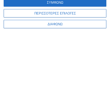
ΣΥΜΦΩΝΩ
ηλεκτρονικού καταστήματος- eshop, google ads και
social media marketing.
ΠΕΡΙΣΣΟΤΕΡΕΣ ΕΠΙΛΟΓΕΣ
+302108943068
info@focus-on.gr
ΔΙΑΦΩΝΩ
Αριθμός ΓΕΜΗ 181953001000
ΟΙ ΥΠΗΡΕΣΙΕΣ ΜΑΣ
ΚΑΤΑΣΚΕΥΗ ΙΣΤΟΣΕΛΙΔΑΣ
ΑΝΑΚΑΤΑΣΚΕΥΗ ΙΣΤΟΣΕΛΙΔΑΣ
ΚΑΤΑΣΚΕΥΗ ESHOP
MOBILE APPLICATION
GOOGLE MY BUSINESS
GOOGLE ADS
SOCIAL MEDIA MARKETING