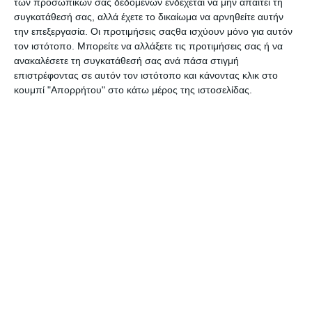
Νέας Ζηλανδίας, Αυστραλίας, Νορβηγίας, Ηνωμένου
των προσωπικών σας δεδομένων ενδέχεται να μην απαιτεί τη
Βασιλείου και Ιαπωνίας. Συγκεκριμένα, διαρρέει ότι
συγκατάθεσή σας, αλλά έχετε το δικαίωμα να αρνηθείτε αυτήν
ανησυχούν πως η απαγόρευση χρήσης του εξοπλισμού
την επεξεργασία. Οι προτιμήσεις σαςθα ισχύουν μόνο για αυτόν
τον ιστότοπο. Μπορείτε να αλλάξετε τις προτιμήσεις σας ή να
της
Huawei
σε τόσες μεγάλες αγορές θα έχει ως
ανακαλέσετε τη συγκατάθεσή σας ανά πάσα στιγμή
αποτέλεσμα να πάει πίσω η βιομηχανία των παρόχων
επιστρέφοντας σε αυτόν τον ιστότοπο και κάνοντας κλικ στο
τηλεπικοινωνιών.
κουμπί "Απορρήτου" στο κάτω μέρος της ιστοσελίδας.
Για αυτόν τον λόγο, η
GSMA
έχει συγκαλέσει
συμβούλιο που θα συζητήσει αυτό το ενδεχόμενο
μέσα στο Φεβρουάριο, αλλά σε αντίθεση με όλους
τους υπόλοιπους, είναι διατεθειμένοι να συζητήσουν
απευθείας με τη
Huawei
το ζήτημα. Σημειώστε,
πάντως, ότι και η Ευρωπαϊκή Επιτροπή ανησυχεί
τόσο για τα περίφημα “
back doors
” στα δεδομένα
των χρηστών, όσο και για την παροχή πληροφοριών
στην
κινεζική κυβέρνηση
.
Θα έχουμε περισσότερα για αυτό το θέμα κατά τη
διάρκεια του
MWC 2019
, όταν και θα συνεδριάσει
η
GSMA
.