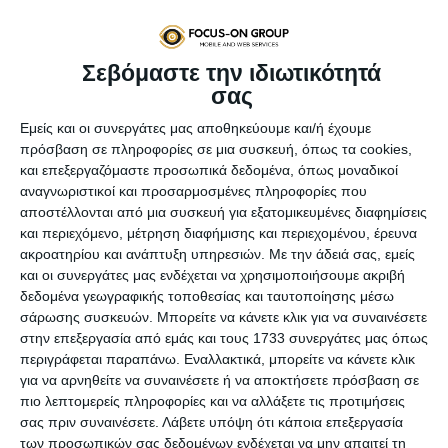
μάντεψες,
αυτή η διαδικασία είναι το branding!
Στο άρθρο αυτό θα δούμε
• Το αποτέλεσμα του branding
Σεβόμαστε την ιδιωτικότητά
• Γιατί δεν αρκεί να είμαστε ένα καλό προϊόν
σας
• Τι είναι το branding
• Ποια είναι τα «συστατικά» του
Εμείς και οι συνεργάτες μας αποθηκεύουμε και/ή έχουμε
• Τι σχέση έχει το branding με το eshop σου
πρόσβαση σε πληροφορίες σε μια συσκευή, όπως τα cookies,
και επεξεργαζόμαστε προσωπικά δεδομένα, όπως μοναδικοί
αναγνωριστικοί και προσαρμοσμένες πληροφορίες που
αποστέλλονται από μια συσκευή για εξατομικευμένες διαφημίσεις
Το αποτέλεσμα του branding
και περιεχόμενο, μέτρηση διαφήμισης και περιεχομένου, έρευνα
ακροατηρίου και ανάπτυξη υπηρεσιών.
Με την άδειά σας, εμείς
Πριν ξεκινήσουμε να μιλάμε για το τι είναι το branding, για
και οι συνεργάτες μας ενδέχεται να χρησιμοποιήσουμε ακριβή
να καταλάβεις το αποτέλεσμα του branding σου προτείνω
δεδομένα γεωγραφικής τοποθεσίας και ταυτοποίησης μέσω
να επισκεφτείς τα sites τριών ή τεσσάρων εταιρειών με
σάρωσης συσκευών. Μπορείτε να κάνετε κλικ για να συναινέσετε
το ίδιο αντικείμενο. Πάρε για παράδειγμα παιδικά ρούχα.
στην επεξεργασία από εμάς και τους 1733 συνεργάτες μας όπως
Θα παρατηρήσεις πως η εικόνα που προβάλει το καθένα
περιγράφεται παραπάνω. Εναλλακτικά, μπορείτε να κάνετε κλικ
είναι διαφορετική. Άλλα απευθύνονται στη μητέρα που
για να αρνηθείτε να συναινέσετε ή να αποκτήσετε πρόσβαση σε
θέλει value for money. Άλλα στην μητέρα που θέλει να δει
πιο λεπτομερείς πληροφορίες και να αλλάξετε τις προτιμήσεις
τα παιδιά της ντυμένα ως πριγκιπόπουλα και άλλα ως
σας πριν συναινέσετε.
Λάβετε υπόψη ότι κάποια επεξεργασία
σταρ του Hollywood (ναι, είναι διαφορετικά!).
των προσωπικών σας δεδομένων ενδέχεται να μην απαιτεί τη