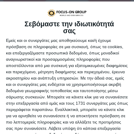
Σεβόμαστε την ιδιωτικότητά
σας
Εμείς και οι συνεργάτες μας αποθηκεύουμε και/ή έχουμε
πρόσβαση σε πληροφορίες σε μια συσκευή, όπως τα cookies,
και επεξεργαζόμαστε προσωπικά δεδομένα, όπως μοναδικοί
αναγνωριστικοί και προσαρμοσμένες πληροφορίες που
αποστέλλονται από μια συσκευή για εξατομικευμένες διαφημίσεις
Στον απόηχο της σύλληψης της CFO και κόρης του ιδρυτή
και περιεχόμενο, μέτρηση διαφήμισης και περιεχομένου, έρευνα
της Huawei πριν από μερικές ημέρες στον Καναδά, αλλά
ακροατηρίου και ανάπτυξη υπηρεσιών.
Με την άδειά σας, εμείς
και σε συνέχεια των απανωτών “χτυπημάτων” που δέχεται
και οι συνεργάτες μας ενδέχεται να χρησιμοποιήσουμε ακριβή
η κινέζικη εταιρεία από τις ΗΠΑ και τους συμμάχους της
δεδομένα γεωγραφικής τοποθεσίας και ταυτοποίησης μέσω
(βλ. Αυστραλία και Νέα Ζηλανδία), έρχεται τώρα ακόμα μία
σάρωσης συσκευών. Μπορείτε να κάνετε κλικ για να συναινέσετε
χώρα να προστεθεί σε αυτές που την υποπτεύονται για
στην επεξεργασία από εμάς και τους 1731 συνεργάτες μας όπως
κατασκοπεία για λογαριασμό της κινεζικής κυβέρνησης.
περιγράφεται παραπάνω. Εναλλακτικά, μπορείτε να κάνετε κλικ
για να αρνηθείτε να συναινέσετε ή να αποκτήσετε πρόσβαση σε
Σειρά, λοιπόν, παίρνει η Ιαπωνία σε αυτό το γαϊτανάκι,
πιο λεπτομερείς πληροφορίες και να αλλάξετε τις προτιμήσεις
καθώς αναμένεται πως σύντομα θα ανακοινώσει και
σας πριν συναινέσετε.
Λάβετε υπόψη ότι κάποια επεξεργασία
αυτή
απαγόρευση χρήσης του εξοπλισμού από τη