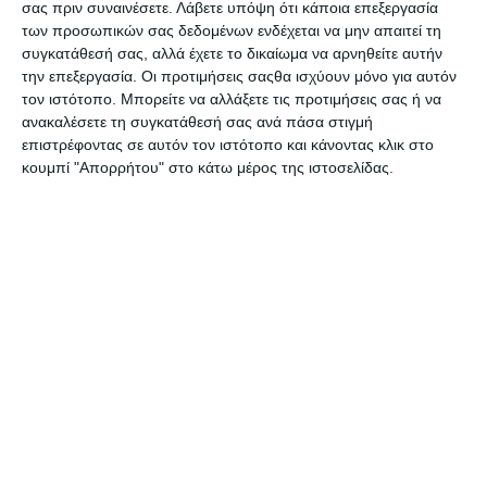
24.
Συνεχείς αναβαθμίσεις
σας πριν συναινέσετε.
Λάβετε υπόψη ότι κάποια επεξεργασία
25.
Άριστη υποστήριξη
των προσωπικών σας δεδομένων ενδέχεται να μην απαιτεί τη
26.
Φιλοξενία ιστοσελίδων
συγκατάθεσή σας, αλλά έχετε το δικαίωμα να αρνηθείτε αυτήν
την επεξεργασία. Οι προτιμήσεις σαςθα ισχύουν μόνο για αυτόν
27.
GDPR Ready
τον ιστότοπο. Μπορείτε να αλλάξετε τις προτιμήσεις σας ή να
28.
Άμεση κατασκευή site
ανακαλέσετε τη συγκατάθεσή σας ανά πάσα στιγμή
επιστρέφοντας σε αυτόν τον ιστότοπο και κάνοντας κλικ στο
κουμπί "Απορρήτου" στο κάτω μέρος της ιστοσελίδας.