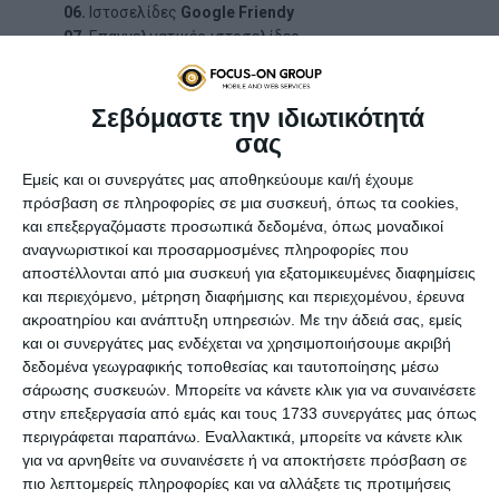
06.
Ιστοσελίδες
Google Friendy
07.
Επαγγελματικές ιστοσελίδες
08.
Άριστη ποιότητα κατασκευής
09.
Μοντέρνος σχεδιασμός
Σεβόμαστε την ιδιωτικότητά
10.
Υψηλή αισθητική
σας
11.
Εύκολη & εύχρηστη πλοήγηση
12.
Έμφαση στη λεπτομέρεια
Εμείς και οι συνεργάτες μας αποθηκεύουμε και/ή έχουμε
13.
Άρτιο περιεχόμενο
πρόσβαση σε πληροφορίες σε μια συσκευή, όπως τα cookies,
14.
Χαμηλές τιμές κατασκευής
και επεξεργαζόμαστε προσωπικά δεδομένα, όπως μοναδικοί
αναγνωριστικοί και προσαρμοσμένες πληροφορίες που
15.
Προώθηση ιστοσελίδας
αποστέλλονται από μια συσκευή για εξατομικευμένες διαφημίσεις
16.
Υποστήριξη πολλών γλωσσών
και περιεχόμενο, μέτρηση διαφήμισης και περιεχομένου, έρευνα
17.
Γρήγορη
φόρτωση site
ακροατηρίου και ανάπτυξη υπηρεσιών.
Με την άδειά σας, εμείς
18.
Call to actions (CTA)
και οι συνεργάτες μας ενδέχεται να χρησιμοποιήσουμε ακριβή
19.
Φόρμες επικοινωνίας
δεδομένα γεωγραφικής τοποθεσίας και ταυτοποίησης μέσω
20.
Messenger & WhatsApp
σάρωσης συσκευών. Μπορείτε να κάνετε κλικ για να συναινέσετε
στην επεξεργασία από εμάς και τους 1733 συνεργάτες μας όπως
21.
Online συστήματα
περιγράφεται παραπάνω. Εναλλακτικά, μπορείτε να κάνετε κλικ
22.
Γρήγοροι
dedicated servers
για να αρνηθείτε να συναινέσετε ή να αποκτήσετε πρόσβαση σε
23.
Ασφάλεια ιστοσελίδας
πιο λεπτομερείς πληροφορίες και να αλλάξετε τις προτιμήσεις