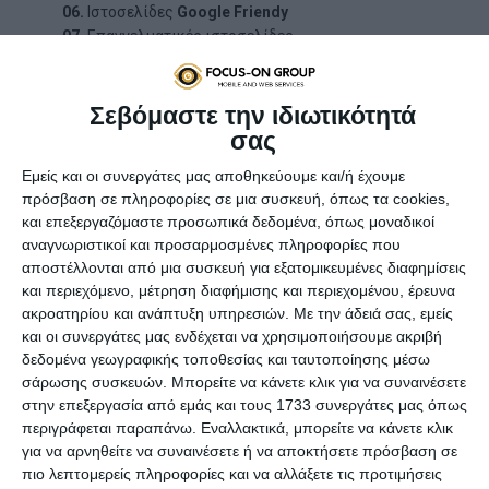
06.
Ιστοσελίδες
Google Friendy
07.
Επαγγελματικές ιστοσελίδες
08.
Άριστη ποιότητα κατασκευής
09.
Μοντέρνος σχεδιασμός
Σεβόμαστε την ιδιωτικότητά
10.
Υψηλή αισθητική
σας
11.
Εύκολη & εύχρηστη πλοήγηση
12.
Έμφαση στη λεπτομέρεια
Εμείς και οι συνεργάτες μας αποθηκεύουμε και/ή έχουμε
13.
Άρτιο περιεχόμενο
πρόσβαση σε πληροφορίες σε μια συσκευή, όπως τα cookies,
14.
Χαμηλές τιμές κατασκευής
και επεξεργαζόμαστε προσωπικά δεδομένα, όπως μοναδικοί
αναγνωριστικοί και προσαρμοσμένες πληροφορίες που
15.
Προώθηση ιστοσελίδας
αποστέλλονται από μια συσκευή για εξατομικευμένες διαφημίσεις
16.
Υποστήριξη πολλών γλωσσών
και περιεχόμενο, μέτρηση διαφήμισης και περιεχομένου, έρευνα
17.
Γρήγορη
φόρτωση site
ακροατηρίου και ανάπτυξη υπηρεσιών.
Με την άδειά σας, εμείς
18.
Call to actions (CTA)
και οι συνεργάτες μας ενδέχεται να χρησιμοποιήσουμε ακριβή
19.
Φόρμες επικοινωνίας
δεδομένα γεωγραφικής τοποθεσίας και ταυτοποίησης μέσω
20.
Messenger & WhatsApp
σάρωσης συσκευών. Μπορείτε να κάνετε κλικ για να συναινέσετε
στην επεξεργασία από εμάς και τους 1733 συνεργάτες μας όπως
21.
Online συστήματα
περιγράφεται παραπάνω. Εναλλακτικά, μπορείτε να κάνετε κλικ
22.
Γρήγοροι
dedicated servers
για να αρνηθείτε να συναινέσετε ή να αποκτήσετε πρόσβαση σε
23.
Ασφάλεια ιστοσελίδας
πιο λεπτομερείς πληροφορίες και να αλλάξετε τις προτιμήσεις