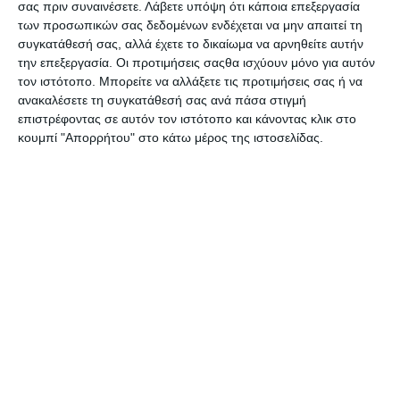
24.
Συνεχείς αναβαθμίσεις
σας πριν συναινέσετε.
Λάβετε υπόψη ότι κάποια επεξεργασία
25.
Άριστη υποστήριξη
των προσωπικών σας δεδομένων ενδέχεται να μην απαιτεί τη
26.
Φιλοξενία ιστοσελίδων
συγκατάθεσή σας, αλλά έχετε το δικαίωμα να αρνηθείτε αυτήν
την επεξεργασία. Οι προτιμήσεις σαςθα ισχύουν μόνο για αυτόν
27.
GDPR Ready
τον ιστότοπο. Μπορείτε να αλλάξετε τις προτιμήσεις σας ή να
28.
Άμεση κατασκευή site
ανακαλέσετε τη συγκατάθεσή σας ανά πάσα στιγμή
επιστρέφοντας σε αυτόν τον ιστότοπο και κάνοντας κλικ στο
κουμπί "Απορρήτου" στο κάτω μέρος της ιστοσελίδας.