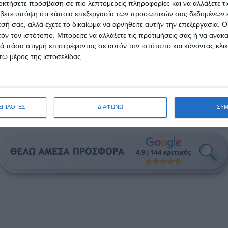
οκτήσετε πρόσβαση σε πιο λεπτομερείς πληροφορίες και να αλλάξετε τι
Eshop για
προμηθευτές
Χαϊδάρι
βετε υπόψη ότι κάποια επεξεργασία των προσωπικών σας δεδομένων ε
Eshop για
είδη άθλησης
Χαϊδάρι
εσή σας, αλλά έχετε το δικαίωμα να αρνηθείτε αυτήν την επεξεργασία. 
Eshop για
είδη τεχνολογίας
Χαϊδάρι
τόν τον ιστότοπο. Μπορείτε να αλλάξετε τις προτιμήσεις σας ή να ανακα
Eshop για
οικιακά είδη
Χαϊδάρι
 πάσα στιγμή επιστρέφοντας σε αυτόν τον ιστότοπο και κάνοντας κλι
Eshop για
ανταλλακτικά αυτοκινήτων
Χαϊδάρι
ω μέρος της ιστοσελίδας.
Eshop για
Β2Β επιχειρήσεις
Χαϊδάρι
Eshop για
χρώματα
Χαϊδάρι
Eshop για
σούπερ μάρκετ
Χαϊδάρι
ΕΠΙΛΟΓΕΣ
ΔΙΑΦΩΝΩ
ΣΥ