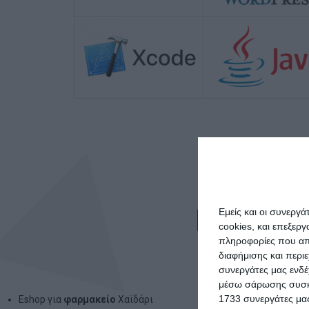
▷
Κατασκ
Εμείς και οι συνεργ
cookies, και επεξε
πληροφορίες που απο
διαφήμισης και περι
Σύγχρονη σχεδίαση
συνεργάτες μας ενδέ
μέσω σάρωσης συσκευ
1733 συνεργάτες μας
Eshop για
φαρμακείο
Χαϊδάρι