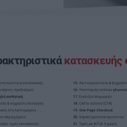
ρακτηριστικά
κατασκευής 
στη ποιότητα κατασκευής
15.
Λειτουργικότητα & Ευχρηστ
τέρνος σχεδιασμός
16.
Υποστήριξη πολλών
γλωσσ
λή αισθητική
17.
Ευελιξία πληρωμών
ολη & εύχρηστη πλοήγηση
18.
Call to actions (CTA)
αση στη λεπτομέρεια
19.
One Page Checkout
ιο περιεχόμενο
20.
Χαρακτηριστικά προϊόντος
ηλές τιμές κατασκευής
21.
Τιμές με Φ.Π.Α. ή χωρίς