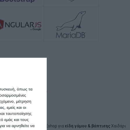
ιχειρήσεις
 συσκευή, όπως τα
προσαρμοσμένες
ιεχόμενο, μέτρηση
ς, εμείς και οι
ικτικά
αναφέρουμε:
και ταυτοποίησης
ό εμάς και τους
ια να αρνηθείτε να
Eshop για
είδη γάμου & βάπτισης
Χαϊδάρι