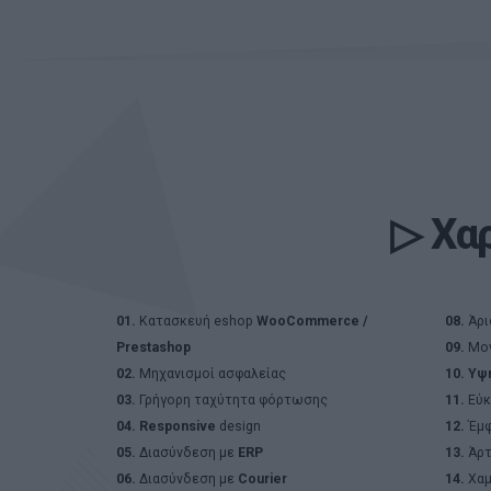
▷
Χα
01.
Κατασκευή eshop
WooCommerce /
08.
Άρι
Prestashop
09.
Μον
02.
Μηχανισμοί ασφαλείας
10.
Υψη
03.
Γρήγορη ταχύτητα φόρτωσης
11.
Εύκ
04.
Responsive
design
12.
Έμφ
05.
Διασύνδεση με
ERP
13.
Άρτ
06.
Διασύνδεση με
Courier
14.
Χαμ