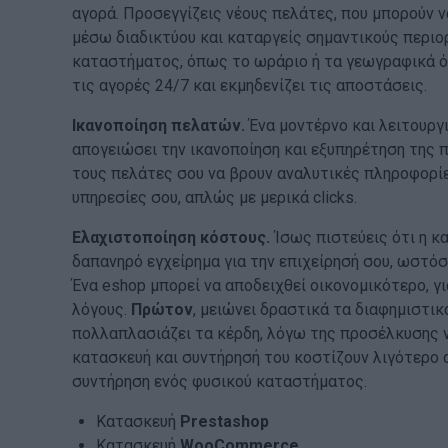
αγορά. Προσεγγίζεις νέους πελάτες, που μπορούν ν
μέσω διαδικτύου και καταργείς σημαντικούς περιο
καταστήματος, όπως το ωράριο ή τα γεωγραφικά όρ
τις αγορές 24/7 και εκμηδενίζει τις αποστάσεις.
Ικανοποίηση πελατών.
Ένα μοντέρνο και λειτουργ
απογειώσει την ικανοποίηση και εξυπηρέτηση της π
τους πελάτες σου να βρουν αναλυτικές πληροφορίες
υπηρεσίες σου, απλώς με μερικά clicks.
Ελαχιστοποίηση κόστους.
Ίσως πιστεύεις ότι η κα
δαπανηρό εγχείρημα για την επιχείρησή σου, ωστόσο
Ένα eshop μπορεί να αποδειχθεί οικονομικότερο, γ
λόγους.
Πρώτον
, μειώνει δραστικά τα διαφημιστικ
πολλαπλασιάζει τα κέρδη, λόγω της προσέλκυσης
κατασκευή και συντήρησή του κοστίζουν λιγότερο α
συντήρηση ενός φυσικού καταστήματος.
Κατασκευή
Prestashop
Κατασκευή
WooCommerce