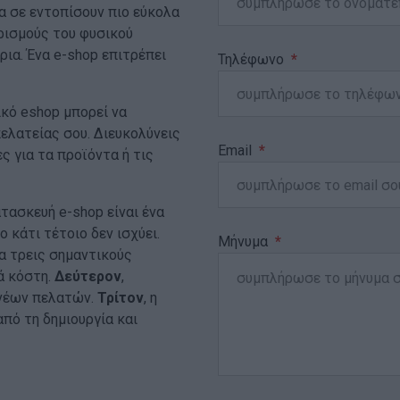
α σε εντοπίσουν πιο εύκολα
ρισμούς του φυσικού
ια. Ένα e-shop επιτρέπει
Τηλέφωνο
ικό eshop μπορεί να
ελατείας σου. Διευκολύνεις
Email
 για τα προϊόντα ή τις
τασκευή e-shop είναι ένα
 κάτι τέτοιο δεν ισχύει.
Μήνυμα
ια τρεις σημαντικούς
ά κόστη.
Δεύτερον
,
 νέων πελατών.
Τρίτον
, η
πό τη δημιουργία και