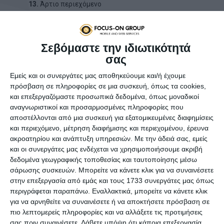
13.
Άρτιο περιεχόμενο
14.
Χαμηλές τιμές κατασκευής
15.
Λειτουργικότητα & Ευχρηστία
16.
Υποστήριξη πολλών
γλωσσών
Σεβόμαστε την ιδιωτικότητά
17.
Ευελιξία πληρωμών
σας
18.
Call to actions (CTA)
Εμείς και οι συνεργάτες μας αποθηκεύουμε και/ή έχουμε
19.
One Page Checkout
πρόσβαση σε πληροφορίες σε μια συσκευή, όπως τα cookies,
20.
Χαρακτηριστικά προϊόντος
και επεξεργαζόμαστε προσωπικά δεδομένα, όπως μοναδικοί
21.
Τιμές με Φ.Π.Α. ή χωρίς
αναγνωριστικοί και προσαρμοσμένες πληροφορίες που
αποστέλλονται από μια συσκευή για εξατομικευμένες διαφημίσεις
22.
Δημοφιλή προϊόντα
και περιεχόμενο, μέτρηση διαφήμισης και περιεχομένου, έρευνα
23.
Λίστα επιθυμιών (wishlist)
ακροατηρίου και ανάπτυξη υπηρεσιών.
Με την άδειά σας, εμείς
24.
Σύγκριση
προϊόντων
και οι συνεργάτες μας ενδέχεται να χρησιμοποιήσουμε ακριβή
25.
Πολλαπλά φίλτρα
δεδομένα γεωγραφικής τοποθεσίας και ταυτοποίησης μέσω
26.
Κουπόνια
& δωροεπιταγές
σάρωσης συσκευών. Μπορείτε να κάνετε κλικ για να συναινέσετε
27.
Επιλογές τρόπου παράδοσης
στην επεξεργασία από εμάς και τους 1733 συνεργάτες μας όπως
28.
Υπολογισμός μεταφορικών
περιγράφεται παραπάνω. Εναλλακτικά, μπορείτε να κάνετε κλικ
για να αρνηθείτε να συναινέσετε ή να αποκτήσετε πρόσβαση σε
πιο λεπτομερείς πληροφορίες και να αλλάξετε τις προτιμήσεις
σας πριν συναινέσετε.
Λάβετε υπόψη ότι κάποια επεξεργασία