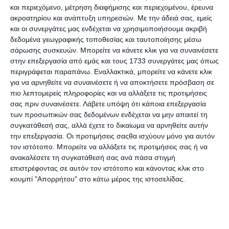
και περιεχόμενο, μέτρηση διαφήμισης και περιεχομένου, έρευνα
Η Κοινοπραξία για τον Παγκόσμιο Ιστό (
W3C
)
ακροατηρίου και ανάπτυξη υπηρεσιών.
Με την άδειά σας, εμείς
προσδιορίζει τη συμμόρφωση με τις οδηγίες για την
και οι συνεργάτες μας ενδέχεται να χρησιμοποιήσουμε ακριβή
προσβασιμότητα του Περιεχομένου στον Παγκόσμιο
δεδομένα γεωγραφικής τοποθεσίας και ταυτοποίησης μέσω
Ιστό σε τρία επίπεδα: Α, ΑΑ και ΑΑΑ, ανάλογα με το ποιοι
σάρωσης συσκευών. Μπορείτε να κάνετε κλικ για να συναινέσετε
ορισμοί ελέγχου ικανοποιούνται και την προτεραιότητα
στην επεξεργασία από εμάς και τους 1733 συνεργάτες μας όπως
αυτών.
περιγράφεται παραπάνω. Εναλλακτικά, μπορείτε να κάνετε κλικ
για να αρνηθείτε να συναινέσετε ή να αποκτήσετε πρόσβαση σε
Το πρότυπο
WCAG 2.0
είναι το πρότυπο εκείνο το
πιο λεπτομερείς πληροφορίες και να αλλάξετε τις προτιμήσεις
οποίο θα κάνει την ιστοσελίδα σας προσβάσιμη από
σας πριν συναινέσετε.
Λάβετε υπόψη ότι κάποια επεξεργασία
ΑΜΕΑ, και το οποίο επιδοτείται από διάφορα
των προσωπικών σας δεδομένων ενδέχεται να μην απαιτεί τη
προγράμματα ΕΣΠΑ.
συγκατάθεσή σας, αλλά έχετε το δικαίωμα να αρνηθείτε αυτήν
την επεξεργασία. Οι προτιμήσεις σαςθα ισχύουν μόνο για αυτόν
Μπορείτε να εφαρμόσετε τώρα στην ήδη υπάρχουσα
τον ιστότοπο. Μπορείτε να αλλάξετε τις προτιμήσεις σας ή να
ιστοσελίδα σας το πρότυπο WCAG 2.0, Level AA ή να
ανακαλέσετε τη συγκατάθεσή σας ανά πάσα στιγμή
κατασκευάσετε μια νέα ιστοσελίδα σύμφωνη με το
επιστρέφοντας σε αυτόν τον ιστότοπο και κάνοντας κλικ στο
συγκεκριμένο πρότυπο!
κουμπί "Απορρήτου" στο κάτω μέρος της ιστοσελίδας.