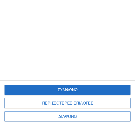
Επικοινωνήστε μαζί
μας
Ονοματεπώνυμο
ΣΥΜΦΩΝΩ
Τηλέφωνο
ΠΕΡΙΣΣΟΤΕΡΕΣ ΕΠΙΛΟΓΕΣ
ΔΙΑΦΩΝΩ
Email