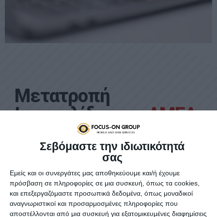
Μετατροπή
Ιστοσελίδας
για ΑΜΕΑ
Σεβόμαστε την ιδιωτικότητά
σας
Στη FOCUS ON GROUP εξειδικευόμαστε στην ανάπτυξη
ιστοσελίδων κατάλληλων για άτομα με αναπηρία και
Εμείς και οι συνεργάτες μας αποθηκεύουμε και/ή έχουμε
ειδικές ανάγκες. Αναλαμβάνουμε την κατασκευή ενός
πρόσβαση σε πληροφορίες σε μια συσκευή, όπως τα cookies,
πλήρως ανταποκρινόμενου και λειτουργικού website,
και επεξεργαζόμαστε προσωπικά δεδομένα, όπως μοναδικοί
προσβάσιμο με άνεση από άτομα με προβλήματα όρασης,
αναγνωριστικοί και προσαρμοσμένες πληροφορίες που
κινητικής ή ακοής.
αποστέλλονται από μια συσκευή για εξατομικευμένες διαφημίσεις