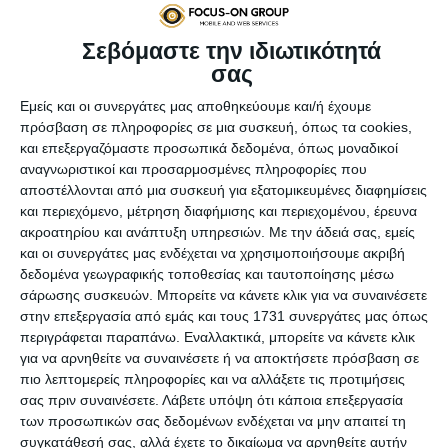
σημαντικό οι χρεώσεις των μεταφορικών να είναι
ακριβείς και να μην προκύπτουν αποκλίσεις. Το
Σεβόμαστε την ιδιωτικότητά
πρόσθετο σας δίνει πολλές δυνατότητες ώστε να:
σας
Εισάγετε μαζικά όλους του ταχυδρομικούς
κώδικες που εξυπηρετείτε
Εμείς και οι συνεργάτες μας αποθηκεύουμε και/ή έχουμε
πρόσβαση σε πληροφορίες σε μια συσκευή, όπως τα cookies,
Ομαδοποιήσετε τους ΤΚ σε εντός πόλης,
και επεξεργαζόμαστε προσωπικά δεδομένα, όπως μοναδικοί
δυσπρόσιτες περιοχές κτλ
αναγνωριστικοί και προσαρμοσμένες πληροφορίες που
Προβάλλετε διαφορετικούς μεταφορείς
αποστέλλονται από μια συσκευή για εξατομικευμένες διαφημίσεις
ανάλογα με την τοποθεσία του πελάτη
και περιεχόμενο, μέτρηση διαφήμισης και περιεχομένου, έρευνα
ακροατηρίου και ανάπτυξη υπηρεσιών.
Με την άδειά σας, εμείς
και οι συνεργάτες μας ενδέχεται να χρησιμοποιήσουμε ακριβή
δεδομένα γεωγραφικής τοποθεσίας και ταυτοποίησης μέσω
ΑΡΧΙΚΟ ΚΟΣΤΟΣ ΑΓΟΡΑΣ &
420,00
σάρωσης συσκευών. Μπορείτε να κάνετε κλικ για να συναινέσετε
ΕΓΚΑΤΑΣΤΑΣΗΣ:
στην επεξεργασία από εμάς και τους 1731 συνεργάτες μας όπως
περιγράφεται παραπάνω. Εναλλακτικά, μπορείτε να κάνετε κλικ
για να αρνηθείτε να συναινέσετε ή να αποκτήσετε πρόσβαση σε
πιο λεπτομερείς πληροφορίες και να αλλάξετε τις προτιμήσεις
ΤΕΛΙΚΟ ΚΟΣΤΟΣ ΑΓΟΡΑΣ &
300,00
σας πριν συναινέσετε.
Λάβετε υπόψη ότι κάποια επεξεργασία
ΕΓΚΑΤΑΣΤΑΣΗΣ:
των προσωπικών σας δεδομένων ενδέχεται να μην απαιτεί τη
συγκατάθεσή σας, αλλά έχετε το δικαίωμα να αρνηθείτε αυτήν