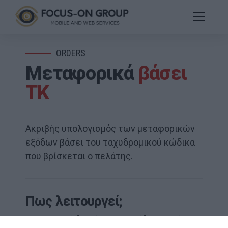
ORDERS
Μεταφορικά
βάσει
ΤΚ
Ακριβής υπολογισμός των μεταφορικών
εξόδων βάσει του ταχυδρομικού κώδικα
που βρίσκεται ο πελάτης.
Πως λειτουργεί;
Για την σωστή διαχείριση των εξόδων σας είναι