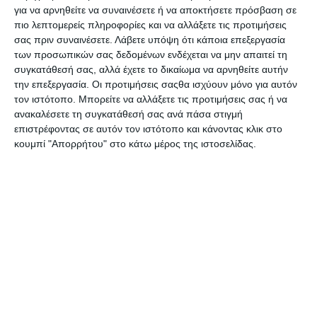
Σύμφωνα με την
έρευνα “Real Life vs. Digital
για να αρνηθείτε να συναινέσετε ή να αποκτήσετε πρόσβαση σε
Life”
της
Nielsen
, περισσότεροι από τους μισούς
πιο λεπτομερείς πληροφορίες και να αλλάξετε τις προτιμήσεις
σας πριν συναινέσετε.
Λάβετε υπόψη ότι κάποια επεξεργασία
ερωτώμενους (58%) βεβαιώνουν ότι επηρεάζονται πολύ
των προσωπικών σας δεδομένων ενδέχεται να μην απαιτεί τη
από τις συστάσεις από στόμα σε στόμα (έναντι 46% από
συγκατάθεσή σας, αλλά έχετε το δικαίωμα να αρνηθείτε αυτήν
τα μέσα κοινωνικής δικτύωσης) και το 71% δηλώνουν ότι
την επεξεργασία. Οι προτιμήσεις σαςθα ισχύουν μόνο για αυτόν
οι διά ζώσης συζητήσεις έχουν αντίκτυπο στις
τον ιστότοπο. Μπορείτε να αλλάξετε τις προτιμήσεις σας ή να
αγοραστικές αποφάσεις τους.
ανακαλέσετε τη συγκατάθεσή σας ανά πάσα στιγμή
επιστρέφοντας σε αυτόν τον ιστότοπο και κάνοντας κλικ στο
Η έρευνα δείχνει ότι, αν και οι καταναλωτές παγκοσμίως
κουμπί "Απορρήτου" στο κάτω μέρος της ιστοσελίδας.
περνούν διαρκώς περισσότερο χρόνο online και
χρησιμοποιούν συχνότερα τα κοινωνικά δίκτυα,
εξακολουθούν να εμπιστεύονται τα πιο παραδοσιακά
κανάλια επικοινωνίας. Ο
δείκτης εμπιστοσύνης προς
χρήση
διαμορφώνεται στις 240 μονάδες για τις
εφημερίδες, στις 178 μονάδες για τις υπαίθριες
διαφημιστικές πινακίδες και στις 162 μονάδες για τα
περιοδικά, όταν το Διαδίκτυο και τα ψηφιακά μέσα
καταγράφουν μόλις 78 μονάδες.
Η γενιά των Millennials (25-40) είναι το πιο πιστό κοινό σε
όλα τα κανάλια, με τις
εφημερίδες
να θεωρούνται το