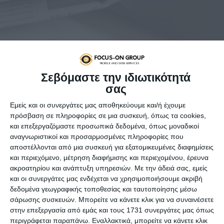
Σεβόμαστε την ιδιωτικότητά
σας
Εμείς και οι συνεργάτες μας αποθηκεύουμε και/ή έχουμε
Παρά τη δυναμική online παρουσία των καταναλωτών,
πρόσβαση σε πληροφορίες σε μια συσκευή, όπως τα cookies,
οι
συστάσεις από στόμα σε στόμα
και οι διά ζώσης
και επεξεργαζόμαστε προσωπικά δεδομένα, όπως μοναδικοί
συζητήσεις ασκούν σημαντικότερη επίδραση στη
αναγνωριστικοί και προσαρμοσμένες πληροφορίες που
διαμόρφωση των απόψεών τους και στη λήψη των
αποστέλλονται από μια συσκευή για εξατομικευμένες διαφημίσεις
αγοραστικών αποφάσεων. Αν και η εμμονή με τα μέσα
και περιεχόμενο, μέτρηση διαφήμισης και περιεχομένου, έρευνα
κοινωνικής δικτύωσης δημιουργεί την ψευδαίσθηση ότι η
ακροατηρίου και ανάπτυξη υπηρεσιών.
Με την άδειά σας, εμείς
ψηφιακή πραγματικότητα υπερισχύει των πάντων, το 93%
και οι συνεργάτες μας ενδέχεται να χρησιμοποιήσουμε ακριβή
δεδομένα γεωγραφικής τοποθεσίας και ταυτοποίησης μέσω
των καταναλωτών προτιμά την προφορική επικοινωνία
σάρωσης συσκευών. Μπορείτε να κάνετε κλικ για να συναινέσετε
έναντι της ψηφιακής (89%) για να εκφράσει την εμπειρία
στην επεξεργασία από εμάς και τους 1731 συνεργάτες μας όπως
σε σχέση με κάποιο προϊόν, ή να μάθει την άποψη τρίτων.
περιγράφεται παραπάνω. Εναλλακτικά, μπορείτε να κάνετε κλικ