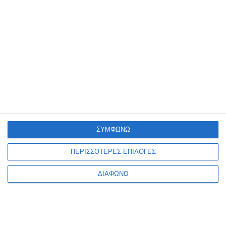
περισσότερο οι καταναλωτές διαφέρουν από χώρα σε
χώρα. Έτσι, παρατηρείται μια προτίμηση προς τα ψηφιακά
μέσα στο Μεξικό (71%) και στην Τουρκία (61%), ενώ η
κατανομή μεταξύ τηλεόρασης και ψηφιακών μέσων είναι
πιο ισομερής στην Αυστραλία και στη Γερμανία (34%-35%
για το κάθε μέσο και στις δύο χώρες).
Πηγή : www.webworldnews.gr
ΣΥΜΦΩΝΩ
ΠΕΡΙΣΣΟΤΕΡΕΣ ΕΠΙΛΟΓΕΣ
ΔΙΑΦΩΝΩ
ΣΧΕΤΙΚΑ ΜΕ ΕΜΑΣ
Φροντίζουμε η επιχείρησή σου να είναι πάντα ένα βήμα