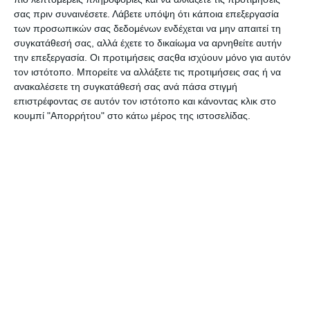
ότι θα έχουν ισχυρή παρουσία σε αυτό τον τομέα.
σας πριν συναινέσετε.
Λάβετε υπόψη ότι κάποια επεξεργασία
των προσωπικών σας δεδομένων ενδέχεται να μην απαιτεί τη
Ο εμπλουτισμός ενός περιβάλλοντος εμβύθισης
συγκατάθεσή σας, αλλά έχετε το δικαίωμα να αρνηθείτε αυτήν
σχετίζεται με την αυξανόμενη παρουσία της Τεχνητής
την επεξεργασία. Οι προτιμήσεις σαςθα ισχύουν μόνο για αυτόν
Νοημοσύνης, με το Facebook και την LG να έχουν
τον ιστότοπο. Μπορείτε να αλλάξετε τις προτιμήσεις σας ή να
παρουσιάσει ήδη αντίστοιχες προτάσεις που ενισχύουν
ανακαλέσετε τη συγκατάθεσή σας ανά πάσα στιγμή
την Virtual εμπειρία σε συνδυασμό με την καλύτερη
επιστρέφοντας σε αυτόν τον ιστότοπο και κάνοντας κλικ στο
παρουσίαση περιεχομένου. Η Baidu και η Tencent από την
κουμπί "Απορρήτου" στο κάτω μέρος της ιστοσελίδας.
Κίνα φιλοδοξούν να ενσωματώσουν στοιχεία Τεχνητής
Νοημοσύνης και Virtual Reality σε εφαρμογές για κινητά και
video games.
Το πεδίο των εφαρμογών με VR είναι ένα στοιχείο που
φαίνεται ότι προσελκύει το ενδιαφέρον των χρηστών,
όπως προκύπτει από τα στοιχεία του Steam και άλλες
πηγές. Η φωνή είναι ένας παράγοντας που αναμένεται να
έρθει να προστεθεί στις VR εφαρμογές, αφού ήδη το
Facebook έχει ανακοινώσει ότι θα ενσωματώσει έναν νέο
ψηφιακό βοηθό ικανό να δεχτεί φωνητικές εντολές σε
όλες τις συσκευές της Oculus.