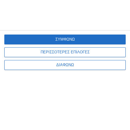
ΣΥΜΦΩΝΩ
ΣΧΕΤΙΚΑ ΜΕ ΕΜΑΣ
ΠΕΡΙΣΣΟΤΕΡΕΣ ΕΠΙΛΟΓΕΣ
Φροντίζουμε η επιχείρησή σου να είναι πάντα ένα βήμα
ΔΙΑΦΩΝΩ
μπροστά με εξελιγμένες λύσεις για την κατασκευή
ιστοσελίδας, ανακατασκευή ιστοσελίδας, κατασκευή
ηλεκτρονικού καταστήματος- eshop, google ads και
social media marketing.
+302108943068
info@focus-on.gr
Αριθμός ΓΕΜΗ 181953001000