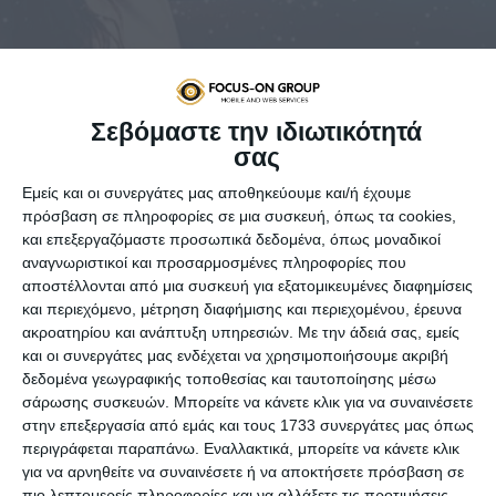
Σεβόμαστε την ιδιωτικότητά
σας
Εμείς και οι συνεργάτες μας αποθηκεύουμε και/ή έχουμε
πρόσβαση σε πληροφορίες σε μια συσκευή, όπως τα cookies,
Η GlobalData πιστοποιεί την ανοδική πορεία που σημειώνει
και επεξεργαζόμαστε προσωπικά δεδομένα, όπως μοναδικοί
το πεδίο του Virtual Reality, τόσο αναφορικά με το hardware
αναγνωριστικοί και προσαρμοσμένες πληροφορίες που
όσο και το software.
αποστέλλονται από μια συσκευή για εξατομικευμένες διαφημίσεις
H Τεχνητή Νοημοσύνη φαίνεται πως έρχεται να
και περιεχόμενο, μέτρηση διαφήμισης και περιεχομένου, έρευνα
ακροατηρίου και ανάπτυξη υπηρεσιών.
Με την άδειά σας, εμείς
λειτουργήσει συνδυαστικά με τις τάσεις του Virtual Reality
και οι συνεργάτες μας ενδέχεται να χρησιμοποιήσουμε ακριβή
δημιουργώντας ολοένα και περισσότερες ενδιαφέρουσες
δεδομένα γεωγραφικής τοποθεσίας και ταυτοποίησης μέσω
προοπτικές. Ένας τομέας στον οποίο εκτιμάται ότι θα
σάρωσης συσκευών. Μπορείτε να κάνετε κλικ για να συναινέσετε
σημειωθούν εξελίξεις είναι εκείνος της δημιουργίας
στην επεξεργασία από εμάς και τους 1733 συνεργάτες μας όπως
επεξεργαστών για κράνη και άλλα αντικείμενα που μπορεί
περιγράφεται παραπάνω. Εναλλακτικά, μπορείτε να κάνετε κλικ
να χρησιμοποιήσει κανείς σε περιβάλλον εικονικής
για να αρνηθείτε να συναινέσετε ή να αποκτήσετε πρόσβαση σε
πραγματικότητας. Η Intel, η ARM και η Qualcomm εκτιμάται
πιο λεπτομερείς πληροφορίες και να αλλάξετε τις προτιμήσεις