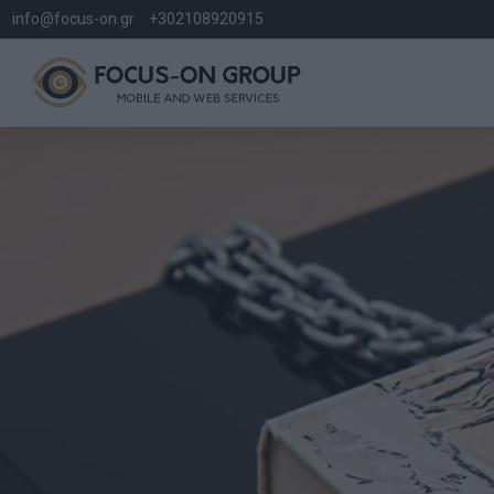
info@focus-on.gr
+302108920915