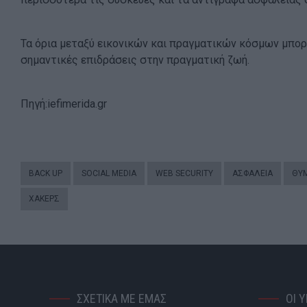
Τα όρια μεταξύ εικονικών και πραγματικών κόσμων μπορε
σημαντικές επιδράσεις στην πραγματική ζωή.
Πηγή:iefimerida.gr
BACK UP
SOCIAL MEDIA
WEB SECURITY
ΑΣΦΆΛΕΙΑ
ΘΎ
ΧΑΚΕΡΣ
ΣΧΕΤΙΚΑ ΜΕ ΕΜΑΣ
ΟΙ 