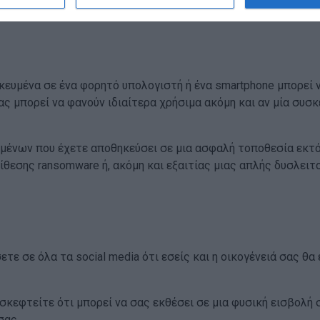
υμένα σε ένα φορητό υπολογιστή ή ένα smartphone μπορεί ν
ς μπορεί να φανούν ιδιαίτερα χρήσιμα ακόμη και αν μία συσκε
ένων που έχετε αποθηκεύσει σε μια ασφαλή τοποθεσία εκτός
ίθεσης ransomware ή, ακόμη και εξαιτίας μιας απλής δυσλειτ
ε σε όλα τα social media ότι εσείς και η οικογένειά σας θα 
σκεφτείτε ότι μπορεί να σας εκθέσει σε μια φυσική εισβολή σ
σας.