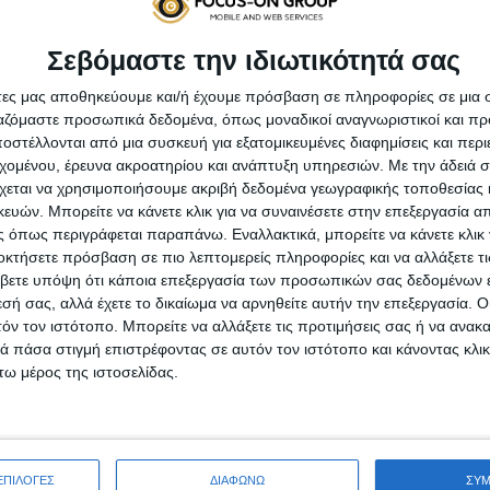
Σεβόμαστε την ιδιωτικότητά σας
ποίητου λογισμικού και η απενεργοποίηση λογαριασμών που 
όβουλο λογισμικό, το οποίο επίσης είναι ενημερωμένο.
άτες μας αποθηκεύουμε και/ή έχουμε πρόσβαση σε πληροφορίες σε μια
ργαζόμαστε προσωπικά δεδομένα, όπως μοναδικοί αναγνωριστικοί και 
στέλλονται από μια συσκευή για εξατομικευμένες διαφημίσεις και περ
εχομένου, έρευνα ακροατηρίου και ανάπτυξη υπηρεσιών.
Με την άδειά σα
χεται να χρησιμοποιήσουμε ακριβή δεδομένα γεωγραφικής τοποθεσίας 
ών. Μπορείτε να κάνετε κλικ για να συναινέσετε στην επεξεργασία απ
 όπως περιγράφεται παραπάνω. Εναλλακτικά, μπορείτε να κάνετε κλικ γ
ρησιμοποιώντας ισχυρούς και μοναδικούς κωδικούς πρόσβαση
οκτήσετε πρόσβαση σε πιο λεπτομερείς πληροφορίες και να αλλάξετε τι
, όπως σάρωση δακτυλικών αποτυπωμάτων ή αναγνώριση προ
βετε υπόψη ότι κάποια επεξεργασία των προσωπικών σας δεδομένων ε
εσή σας, αλλά έχετε το δικαίωμα να αρνηθείτε αυτήν την επεξεργασία. 
τόν τον ιστότοπο. Μπορείτε να αλλάξετε τις προτιμήσεις σας ή να ανακα
οθόνη της, όσο είναι αδρανής. Οι πιθανότητες να πέσουν τα 
 πάσα στιγμή επιστρέφοντας σε αυτόν τον ιστότοπο και κάνοντας κλι
νάλογα με τη συσκευή, μπορεί να προσφέρεται ως ενσωματωμέ
ω μέρος της ιστοσελίδας.
 κλοπή, που σας επιτρέπει να παρακολουθείτε τη συσκευή σα
ΕΠΙΛΟΓΕΣ
ΔΙΑΦΩΝΩ
ΣΥ