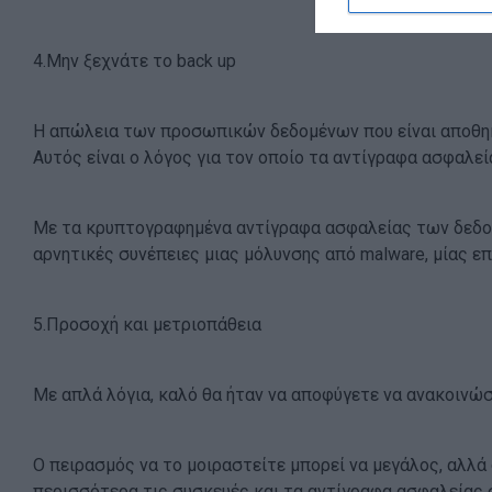
4.Μην ξεχνάτε το back up
Η απώλεια των προσωπικών δεδομένων που είναι αποθηκε
Αυτός είναι ο λόγος για τον οποίο τα αντίγραφα ασφαλεία
Με τα κρυπτογραφημένα αντίγραφα ασφαλείας των δεδομ
αρνητικές συνέπειες μιας μόλυνσης από malware, μίας επ
5.Προσοχή και μετριοπάθεια
Με απλά λόγια, καλό θα ήταν να αποφύγετε να ανακοινώσετ
Ο πειρασμός να το μοιραστείτε μπορεί να μεγάλος, αλλά 
περισσότερα τις συσκευές και τα αντίγραφα ασφαλείας 