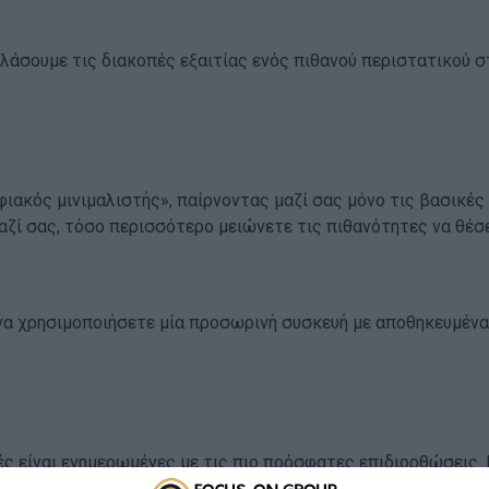
λάσουμε τις διακοπές εξαιτίας ενός πιθανού περιστατικού στ
φιακός μινιμαλιστής», παίρνοντας μαζί σας μόνο τις βασικέ
μαζί σας, τόσο περισσότερο μειώνετε τις πιθανότητες να θέσε
 να χρησιμοποιήσετε μία προσωρινή συσκευή με αποθηκευμέν
ές είναι ενημερωμένες με τις πιο πρόσφατες επιδιορθώσεις.
για να μην αναγκαστείτε να βασιστείτε σε μια αναξιόπιστη, μ