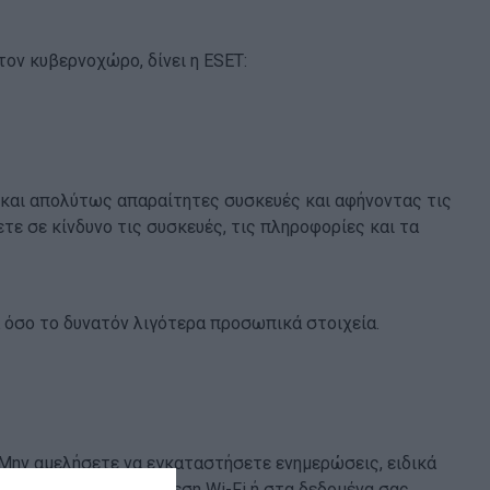
ον κυβερνοχώρο, δίνει η ΕSET:
ς και απολύτως απαραίτητες συσκευές και αφήνοντας τις
τε σε κίνδυνο τις συσκευές, τις πληροφορίες και τα
α όσο το δυνατόν λιγότερα προσωπικά στοιχεία.
 Μην αμελήσετε να εγκαταστήσετε ενημερώσεις, ειδικά
η ασφαλή δημόσια σύνδεση Wi-Fi ή στα δεδομένα σας.