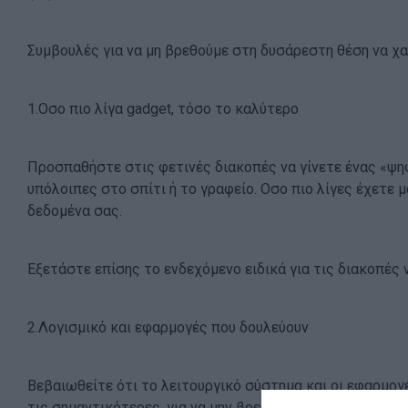
Συμβουλές για να μη βρεθούμε στη δυσάρεστη θέση να χα
1.Οσο πιο λίγα gadget, τόσο το καλύτερο
Προσπαθήστε στις φετινές διακοπές να γίνετε ένας «ψη
υπόλοιπες στο σπίτι ή το γραφείο. Οσο πιο λίγες έχετε 
δεδομένα σας.
Εξετάστε επίσης το ενδεχόμενο ειδικά για τις διακοπές
2.Λογισμικό και εφαρμογές που δουλεύουν
Βεβαιωθείτε ότι το λειτουργικό σύστημα και οι εφαρμογ
τις σημαντικότερες, για να μην βρεθείτε εκτεθειμένοι ή 