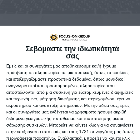
Σεβόμαστε την ιδιωτικότητά
σας
Στις 25 Μαΐου τίθεται σε ισχύ ο νέος γενικός κανονισμός
Εμείς και οι συνεργάτες μας αποθηκεύουμε και/ή έχουμε
για την προστασία δεδομένων – General Data Protection
πρόσβαση σε πληροφορίες σε μια συσκευή, όπως τα cookies,
Regulation (GDPR)- που είχε ήδη εγκριθεί από το
και επεξεργαζόμαστε προσωπικά δεδομένα, όπως μοναδικοί
Eυρωπαϊκό Kοινοβούλιο πριν από δύο χρόνια. Η συζήτηση
αναγνωριστικοί και προσαρμοσμένες πληροφορίες που
για την προστασία των προσωπικών δεδομένων είναι
αποστέλλονται από μια συσκευή για εξατομικευμένες διαφημίσεις
ψηλά στην ατζέντα των θεμάτων που απασχολούν την
και περιεχόμενο, μέτρηση διαφήμισης και περιεχομένου, έρευνα
επικαιρότητα αυτή την εποχή. Ο απόηχος της διαρροής
ακροατηρίου και ανάπτυξη υπηρεσιών.
Με την άδειά σας, εμείς
προσωπικών δεδομένων των χρηστών του Facebook και
και οι συνεργάτες μας ενδέχεται να χρησιμοποιήσουμε ακριβή
της πολιτικής εκμετάλλευσης τους παραμένει ισχυρός,
δεδομένα γεωγραφικής τοποθεσίας και ταυτοποίησης μέσω
μετά την ουσιαστική παραδοχή του Mark Zuckerberg ότι ο
σάρωσης συσκευών. Μπορείτε να κάνετε κλικ για να συναινέσετε
οργανισμός του δεν κατάφερε να προφυλάξει την
στην επεξεργασία από εμάς και τους 1731 συνεργάτες μας όπως
ιδιωτικότητα των χρηστών του. Σε έναν κόσμο που
περιγράφεται παραπάνω. Εναλλακτικά, μπορείτε να κάνετε κλικ