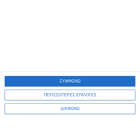
παρακολουθήσουν ένα σεμινάριο 26 ωρών για τον GDPR,
το οποίο καλύπτει και τους τρεις τομείς εφαρμογής του:
τον νομικό, τον επιχειρηματικό και τον τεχνικό –
τεχνολογικό. Το μεγαλύτερο ίδρυμα τεχνολογικών
σπουδών στην Ελλάδα, το Athens Τech δείχνει για ακόμα
μια φορά πόσο άψογο είναι στο είδος του, δημιουργώντας
προγράμματα που ανταποκρίνονται στις σύγχρονες
ανάγκες.
Πηγή: news247.gr
ΣΥΜΦΩΝΩ
ΠΕΡΙΣΣΟΤΕΡΕΣ ΕΠΙΛΟΓΕΣ
ΔΙΑΦΩΝΩ
ΣΧΕΤΙΚΑ ΜΕ ΕΜΑΣ