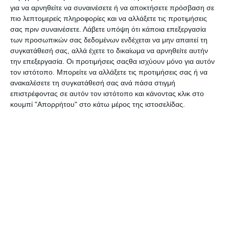
πλατφόρμες και συνήθειες επικοινωνίας μεταβάλλονται
για να αρνηθείτε να συναινέσετε ή να αποκτήσετε πρόσβαση σε
ταχύτατα, φαίνεται ότι η αυτορρύθμιση πάντοτε θα
πιο λεπτομερείς πληροφορίες και να αλλάξετε τις προτιμήσεις
υστερεί, κάνοντας αναγκαία την ύπαρξη στιβαρού
σας πριν συναινέσετε.
Λάβετε υπόψη ότι κάποια επεξεργασία
των προσωπικών σας δεδομένων ενδέχεται να μην απαιτεί τη
κανονιστικού πλαισίου.
συγκατάθεσή σας, αλλά έχετε το δικαίωμα να αρνηθείτε αυτήν
Ας δούμε, από αυτή τη σκοπιά, τι σημαίνει ο όρος
την επεξεργασία. Οι προτιμήσεις σαςθα ισχύουν μόνο για αυτόν
προσωπικά δεδομένα σύμφωνα με το νέο κανονισμό. Ο
τον ιστότοπο. Μπορείτε να αλλάξετε τις προτιμήσεις σας ή να
GDPR θεωρεί ότι προσωπικά είναι τα δεδομένα που
ανακαλέσετε τη συγκατάθεσή σας ανά πάσα στιγμή
εφόσον περιέλθουν στην κατοχή κάποιου τρίτου
επιστρέφοντας σε αυτόν τον ιστότοπο και κάνοντας κλικ στο
κουμπί "Απορρήτου" στο κάτω μέρος της ιστοσελίδας.
επιτρέπουν την εξακρίβωση της ταυτότητας του ατόμου.
Τα δεδομένα αυτά είναι περιουσιακό στοιχείο αξίας και
από αυτή την άποψη δικαιολογούνται οι μεταξύ σοβαρού
και αστείου “αιτήσεις” κάποιων χρηστών του Facebook
προς το Mark Zuckerberg να αρχίσει να χορηγεί μερίδιο
από την εκμετάλλευσή τους
Ο GDPR καθιστά αυστηρότερο τον έλεγχο για την τήρηση
της νομοθεσίας, καθώς οι επιμέρους εθνικές αρχές θα
συσταθούν σε ένα νέο πανευρωπαϊκό σώμα, αρμόδιο για
την επιβολή προστίμων, κάτι το οποίο αναμένεται να
αναγκάσει όλους τους οργανισμούς που χειρίζονται