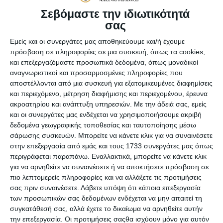
ξεκίνησε την κατασκευή ενός eshop και του πήρε ένα
Σεβόμαστε την ιδιωτικότητά
χρόνο» έως και το «κάποιος φίλος κατασκεύασε ένα
σας
eshop και του έμειναν τα έξοδα γιατί δεν πούλησε ποτέ
τίποτε».
Εμείς και οι συνεργάτες μας αποθηκεύουμε και/ή έχουμε
πρόσβαση σε πληροφορίες σε μια συσκευή, όπως τα cookies,
Δες λοιπόν τι πρέπει να κάνεις για να μη βγουν αληθινές οι
και επεξεργαζόμαστε προσωπικά δεδομένα, όπως μοναδικοί
σκέψεις και οι φόβοι σου!
αναγνωριστικοί και προσαρμοσμένες πληροφορίες που
αποστέλλονται από μια συσκευή για εξατομικευμένες διαφημίσεις
Πως ΔΕΝ θα αποτύχεις;
και περιεχόμενο, μέτρηση διαφήμισης και περιεχομένου, έρευνα
Τι πρέπει λοιπόν να προσέξεις για να μην είσαι ένας από
ακροατηρίου και ανάπτυξη υπηρεσιών.
Με την άδειά σας, εμείς
τους επιχειρηματίες που θα «μπλέξουν» σε ατέρμονες
και οι συνεργάτες μας ενδέχεται να χρησιμοποιήσουμε ακριβή
δεδομένα γεωγραφικής τοποθεσίας και ταυτοποίησης μέσω
διαδικασίες κατασκευής ή – ακόμη χειρότερα – θα
σάρωσης συσκευών. Μπορείτε να κάνετε κλικ για να συναινέσετε
καταλήξουν με κάποιο site ή eshop, που θα τους μείνει ως
στην επεξεργασία από εμάς και τους 1733 συνεργάτες μας όπως
οικονομικό (αλλά και «ψυχικό») βάρος και δε θα αποδώσει
περιγράφεται παραπάνω. Εναλλακτικά, μπορείτε να κάνετε κλικ
αυτά που αναμένεις;
για να αρνηθείτε να συναινέσετε ή να αποκτήσετε πρόσβαση σε
1. Μην προσπαθείς να αντιγράψεις κάποιον
πιο λεπτομερείς πληροφορίες και να αλλάξετε τις προτιμήσεις
σας πριν συναινέσετε.
Λάβετε υπόψη ότι κάποια επεξεργασία
ανταγωνιστή
των προσωπικών σας δεδομένων ενδέχεται να μην απαιτεί τη
Το να αντιγράψεις το site ή το eshop ενός ανταγωνιστή σε
συγκατάθεσή σας, αλλά έχετε το δικαίωμα να αρνηθείτε αυτήν
βάζει αυτόματα σε μειονεκτική θέση γιατί γίνεσαι ένα “me
την επεξεργασία. Οι προτιμήσεις σαςθα ισχύουν μόνο για αυτόν