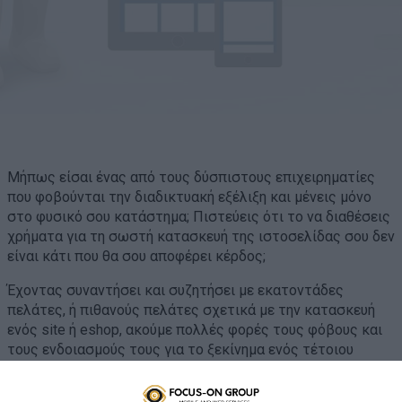
Μήπως είσαι ένας από τους δύσπιστους επιχειρηματίες
που φοβούνται την διαδικτυακή εξέλιξη και μένεις μόνο
στο φυσικό σου κατάστημα; Πιστεύεις ότι το να διαθέσεις
χρήματα για τη σωστή κατασκευή της ιστοσελίδας σου δεν
είναι κάτι που θα σου αποφέρει κέρδος;
Έχοντας συναντήσει και συζητήσει με εκατοντάδες
πελάτες, ή πιθανούς πελάτες σχετικά με την κατασκευή
ενός site ή eshop, ακούμε πολλές φορές τους φόβους και
τους ενδοιασμούς τους για το ξεκίνημα ενός τέτοιου
έργου. Από το «δεν ξέρω τι να πιστέψω για το κόστος,
άλλος σου λέει Χ και άλλος 10Χ» στο «κάποιος γνωστός