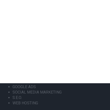
+302108943068
info@focus-on.gr
Αριθμός ΓΕΜΗ 181953001000
ΟΙ ΥΠΗΡΕΣΙΕΣ ΜΑΣ
ΚΑΤΑΣΚΕΥΗ ΙΣΤΟΣΕΛΙΔΑΣ
ΑΝΑΚΑΤΑΣΚΕΥΗ ΙΣΤΟΣΕΛΙΔΑΣ
ΚΑΤΑΣΚΕΥΗ ESHOP
MOBILE APPLICATION
GOOGLE MY BUSINESS
GOOGLE ADS
SOCIAL MEDIA MARKETING
S.E.O.
WEB HOSTING