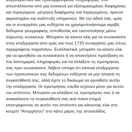
γίνουν πιο «έξυπνοι» με τα smartphones τους.
αποστέλλονται από μια συσκευή για εξατομικευμένες διαφημίσεις
και περιεχόμενο, μέτρηση διαφήμισης και περιεχομένου, έρευνα
Πιστοποίηση
. Παρόλο που το κλείδωμα της συσκευής
ακροατηρίου και ανάπτυξη υπηρεσιών.
Με την άδειά σας, εμείς
θεωρείται μια αυτονόητη ενέργεια προστασίας, δεν την
και οι συνεργάτες μας ενδέχεται να χρησιμοποιήσουμε ακριβή
εφαρμόζουν όλοι οι χρήστες. Όπως αναφέρεται σε σχετική
δεδομένα γεωγραφικής τοποθεσίας και ταυτοποίησης μέσω
έκθεση του Pew Research Center, σχεδόν το ένα τρίτο των
σάρωσης συσκευών. Μπορείτε να κάνετε κλικ για να συναινέσετε
Αμερικανών δεν κλειδώνουν την οθόνη της συσκευής τους.
στην επεξεργασία από εμάς και τους 1733 συνεργάτες μας όπως
Η ESET υπογραμμίζει ότι το κλείδωμα αποτελεί μία βασική
περιγράφεται παραπάνω. Εναλλακτικά, μπορείτε να κάνετε κλικ
και απαραίτητη ενέργεια προστασίας της συσκευής,
για να αρνηθείτε να συναινέσετε ή να αποκτήσετε πρόσβαση σε
επισημαίνοντας ότι πλέον, δεν αρκεί η χρήση ενός απλού
πιο λεπτομερείς πληροφορίες και να αλλάξετε τις προτιμήσεις
PIN (π.χ. 1234) ή ενός μοτίβου (π.χ. σχηματισμός ενός L).
σας πριν συναινέσετε.
Λάβετε υπόψη ότι κάποια επεξεργασία
Ιδανικά, οι χρήστες θα μπορούσαν να χρησιμοποιήσουν ένα
των προσωπικών σας δεδομένων ενδέχεται να μην απαιτεί τη
συνδυασμό βιομετρικών στοιχείων (δακτυλικό
συγκατάθεσή σας, αλλά έχετε το δικαίωμα να αρνηθείτε αυτήν
αποτύπωμα ή αναγνώριση προσώπου) και έναν κωδικό
την επεξεργασία. Οι προτιμήσεις σαςθα ισχύουν μόνο για αυτόν
πρόσβασης.
τον ιστότοπο. Μπορείτε να αλλάξετε τις προτιμήσεις σας ή να
ανακαλέσετε τη συγκατάθεσή σας ανά πάσα στιγμή
Χρήση μόνο του επίσημου καταστήματος
επιστρέφοντας σε αυτόν τον ιστότοπο και κάνοντας κλικ στο
εφαρμογών.
Όσο δελεαστική κι αν ακούγεται η προοπτική
κουμπί "Απορρήτου" στο κάτω μέρος της ιστοσελίδας.
του root ή του jailbreak, οι περισσότεροι κατασκευαστές
συνιστούν να αποφεύγεται. Εκτός του ότι εκθέτει τη
συσκευή σε περιττούς κινδύνους, μερικές φορές,