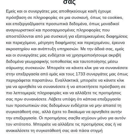
σας
Εμείς και οι συνεργάτες μας αποθηκεύουμε και/ή έχουμε
πρόσβαση σε πληροφορίες σε μια συσκευή, όπως τα cookies,
και επεξεργαζόμαστε προσωπικά δεδομένα, όπως μοναδικοί
αναγνωριστικοί και προσαρμοσμένες πληροφορίες που
αποστέλλονται από μια συσκευή για εξατομικευμένες διαφημίσεις
και περιεχόμενο, μέτρηση διαφήμισης και περιεχομένου, έρευνα
ακροατηρίου και ανάπτυξη υπηρεσιών.
Με την άδειά σας, εμείς
και οι συνεργάτες μας ενδέχεται να χρησιμοποιήσουμε ακριβή
δεδομένα γεωγραφικής τοποθεσίας και ταυτοποίησης μέσω
σάρωσης συσκευών. Μπορείτε να κάνετε κλικ για να συναινέσετε
στην επεξεργασία από εμάς και τους 1733 συνεργάτες μας όπως
περιγράφεται παραπάνω. Εναλλακτικά, μπορείτε να κάνετε κλικ
για να αρνηθείτε να συναινέσετε ή να αποκτήσετε πρόσβαση σε
πιο λεπτομερείς πληροφορίες και να αλλάξετε τις προτιμήσεις
σας πριν συναινέσετε.
Λάβετε υπόψη ότι κάποια επεξεργασία
των προσωπικών σας δεδομένων ενδέχεται να μην απαιτεί τη
συγκατάθεσή σας, αλλά έχετε το δικαίωμα να αρνηθείτε αυτήν
την επεξεργασία. Οι προτιμήσεις σαςθα ισχύουν μόνο για αυτόν
τον ιστότοπο. Μπορείτε να αλλάξετε τις προτιμήσεις σας ή να
Ειδικότερα, όπως αναφέρει η εταιρεία σε σχετική
ανακαλέσετε τη συγκατάθεσή σας ανά πάσα στιγμή
ανακοίνωση, με τα Windows 11 η Microsoft απλοποιεί τη