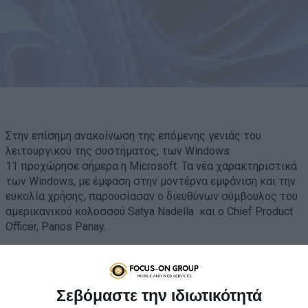
Στην επίσημη ανακοίνωση της επόμενης γενιάς του
λειτουργικού της συστήματος, των Windows
11 προχώρησε σήμερα η Microsoft. Τα νέα χαρακτηριστικά
των Windows, με έμφαση στην μοντέρνα εμφάνιση και την
ευκολία χρήσης, παρουσίασαν ο διευθύνων σύμβουλος του
αμερικανικού κολοσσού Satya Nadella και ο Chief Product
Officer, Panos Panay.
Σεβόμαστε την ιδιωτικότητά