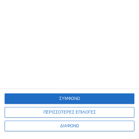
Πηγή: www.news.gr
ΣΥΜΦΩΝΩ
NIKE
NIKE ADAPT ΒΒ
ΈΞΥΠΝΑ ΑΘΛΗΤΙΚΆ
ΠΕΡΙΣΣΟΤΕΡΕΣ ΕΠΙΛΟΓΕΣ
ΔΙΑΦΩΝΩ