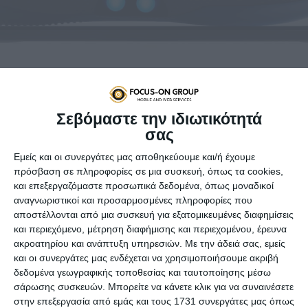
Σεβόμαστε την ιδιωτικότητά
σας
Τα «έξυπνα» αθλητικά
Εμείς και οι συνεργάτες μας αποθηκεύουμε και/ή έχουμε
πρόσβαση σε πληροφορίες σε μια συσκευή, όπως τα cookies,
που προσαρμόζονται
και επεξεργαζόμαστε προσωπικά δεδομένα, όπως μοναδικοί
αναγνωριστικοί και προσαρμοσμένες πληροφορίες που
μόνα τους στο σχήμα του
αποστέλλονται από μια συσκευή για εξατομικευμένες διαφημίσεις
και περιεχόμενο, μέτρηση διαφήμισης και περιεχομένου, έρευνα
ποδιού
ακροατηρίου και ανάπτυξη υπηρεσιών.
Με την άδειά σας, εμείς
και οι συνεργάτες μας ενδέχεται να χρησιμοποιήσουμε ακριβή
Back to the future! Η εταιρεία
Nike παρουσίασε τα πρώτα
δεδομένα γεωγραφικής τοποθεσίας και ταυτοποίησης μέσω
αθλητικά παπούτσια, τα οποία προσαρμόζονται μόνα τους
σάρωσης συσκευών. Μπορείτε να κάνετε κλικ για να συναινέσετε
στο σχήμα του ποδιού, ελεγχόμενα με εντολή που παίρνουν
στην επεξεργασία από εμάς και τους 1731 συνεργάτες μας όπως