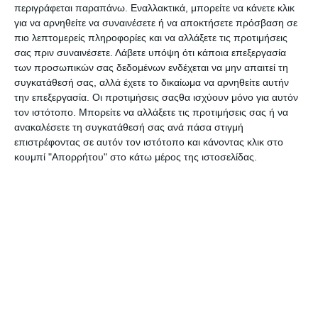
από ένα «έξυπνο» κινητό τηλέφωνο ή με το πάτημα ενός
περιγράφεται παραπάνω. Εναλλακτικά, μπορείτε να κάνετε κλικ
κουμπιού πάνω στο παπούτσι.
για να αρνηθείτε να συναινέσετε ή να αποκτήσετε πρόσβαση σε
πιο λεπτομερείς πληροφορίες και να αλλάξετε τις προτιμήσεις
Το αθλητικό παπούτσι «Nike Adapt ΒΒ», που καταργεί την
σας πριν συναινέσετε.
Λάβετε υπόψη ότι κάποια επεξεργασία
ανάγκη για λύσιμο και δέσιμο κορδονιών και έχει
των προσωπικών σας δεδομένων ενδέχεται να μην απαιτεί τη
σχεδιασθεί κατ’ αρχήν για παίκτες μπάσκετ, αλλά μπορεί
συγκατάθεσή σας, αλλά έχετε το δικαίωμα να αρνηθείτε αυτήν
να χρησιμοποιηθεί και σε άλλα σπορ, θα κοστίζει 350
την επεξεργασία. Οι προτιμήσεις σαςθα ισχύουν μόνο για αυτόν
δολάρια και θα κυκλοφορήσει το Φεβρουάριο αρχικά στην
τον ιστότοπο. Μπορείτε να αλλάξετε τις προτιμήσεις σας ή να
ανακαλέσετε τη συγκατάθεσή σας ανά πάσα στιγμή
αμερικανική αγορά.
επιστρέφοντας σε αυτόν τον ιστότοπο και κάνοντας κλικ στο
Το παπούτσι θα απαιτεί φόρτιση ανά διαστήματα και γι’
κουμπί "Απορρήτου" στο κάτω μέρος της ιστοσελίδας.
αυτό θα διατίθεται μαζί με ένα “πατάκι” επαναφόρτισης. Η
εταιρεία δεν έχει αποκαλύψει πώς ακριβώς επικοινωνεί
το παπούτσι με το τηλέφωνο και λαμβάνει εντολές.
Όπως δήλωσε ο διευθυντής καινοτομιών της εταιρείας,
Έρικ Αβάρ, σύμφωνα με το BBC, «στη διάρκεια ενός
παιγνιδιού μπάσκετ το πόδι του αθλητή αλλάζει και η
ικανότητα να αλλάζει εξίσου γρήγορα η προσαρμογή του
παπουτσιού στο πόδι, χαλαρώνοντας ώστε να αυξηθεί η
κυκλοφορία του αίματος και μετά σφίγγοντας πάλι για