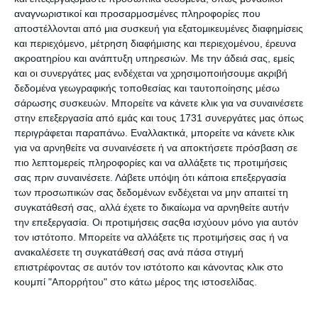
προγραμματιστές να παράγουν κώδικα πιο
αναγνωριστικοί και προσαρμοσμένες πληροφορίες που
γρήγορα και με μεγαλύτερη ακρίβεια.
αποστέλλονται από μια συσκευή για εξατομικευμένες διαφημίσεις
Τα Μειονεκτήματα για τις Εταιρείες
και περιεχόμενο, μέτρηση διαφήμισης και περιεχομένου, έρευνα
που Δεν Εξελίσσονται
ακροατηρίου και ανάπτυξη υπηρεσιών.
Με την άδειά σας, εμείς
και οι συνεργάτες μας ενδέχεται να χρησιμοποιήσουμε ακριβή
Απώλεια Πελατών:
Οι πελάτες θα προτιμούν
δεδομένα γεωγραφικής τοποθεσίας και ταυτοποίησης μέσω
λύσεις AI που είναι ταχύτερες και φθηνότερες.
σάρωσης συσκευών. Μπορείτε να κάνετε κλικ για να συναινέσετε
Περιορισμένες Υπηρεσίες:
Οι εταιρείες που
στην επεξεργασία από εμάς και τους 1731 συνεργάτες μας όπως
βασίζονται σε παραδοσιακές μεθόδους δεν
περιγράφεται παραπάνω. Εναλλακτικά, μπορείτε να κάνετε κλικ
μπορούν να ανταγωνιστούν την ταχύτητα και
για να αρνηθείτε να συναινέσετε ή να αποκτήσετε πρόσβαση σε
την ευελιξία της AI.
πιο λεπτομερείς πληροφορίες και να αλλάξετε τις προτιμήσεις
Ανάγκη για Νέες Δεξιότητες:
Οι
σας πριν συναινέσετε.
Λάβετε υπόψη ότι κάποια επεξεργασία
επαγγελματίες του κλάδου χρειάζονται
των προσωπικών σας δεδομένων ενδέχεται να μην απαιτεί τη
εκπαίδευση για να ενσωματώσουν τις
συγκατάθεσή σας, αλλά έχετε το δικαίωμα να αρνηθείτε αυτήν
την επεξεργασία. Οι προτιμήσεις σαςθα ισχύουν μόνο για αυτόν
τεχνολογίες AI στη δουλειά τους.
τον ιστότοπο. Μπορείτε να αλλάξετε τις προτιμήσεις σας ή να
Στασιμότητα:
Η αδυναμία προσαρμογής στις
ανακαλέσετε τη συγκατάθεσή σας ανά πάσα στιγμή
τεχνολογικές εξελίξεις μπορεί να οδηγήσει σε
επιστρέφοντας σε αυτόν τον ιστότοπο και κάνοντας κλικ στο
στασιμότητα και τελικά σε πτώχευση.
κουμπί "Απορρήτου" στο κάτω μέρος της ιστοσελίδας.
Ευκαιρίες και Πλεονεκτήματα από
την Υιοθέτηση της AI