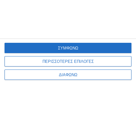
ΣΥΜΦΩΝΩ
ΠΕΡΙΣΣΟΤΕΡΕΣ ΕΠΙΛΟΓΕΣ
ΔΙΑΦΩΝΩ
Πώς Μπορούν να Εξελιχθούν οι
Εταιρείες
Επένδυση στην Τεχνολογία:
Οι εταιρείες
πρέπει να ενσωματώσουν AI εργαλεία στις
διαδικασίες τους.
Αναβάθμιση Δεξιοτήτων:
Οι ομάδες τους
χρειάζεται να εκπαιδευτούν σε τεχνολογίες AI