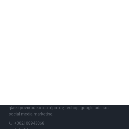
ΣΧΕΤΙΚΑ ΜΕ ΕΜΑΣ
Φροντίζουμε η επιχείρησή σου να είναι πάντα ένα βήμα
μπροστά με εξελιγμένες λύσεις για την κατασκευή
ιστοσελίδας, ανακατασκευή ιστοσελίδας, κατασκευή
ηλεκτρονικού καταστήματος- eshop, google ads και
social media marketing.
+302108943068