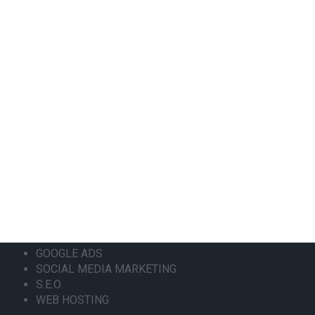
+302108943068
info@focus-on.gr
Αριθμός ΓΕΜΗ 181953001000
ΟΙ ΥΠΗΡΕΣΙΕΣ ΜΑΣ
ΚΑΤΑΣΚΕΥΗ ΙΣΤΟΣΕΛΙΔΑΣ
ΑΝΑΚΑΤΑΣΚΕΥΗ ΙΣΤΟΣΕΛΙΔΑΣ
ΚΑΤΑΣΚΕΥΗ ESHOP
MOBILE APPLICATION
GOOGLE MY BUSINESS
GOOGLE ADS
SOCIAL MEDIA MARKETING
S.E.O.
WEB HOSTING