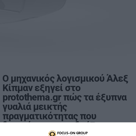
Ο μηχανικός λογισμικού Άλεξ
Κίπμαν εξηγεί στο
protothema.gr πώς τα έξυπνα
γυαλιά μεικτής
πραγματικότητας που
δημιούργησε συνδυάζουν τον
ψηφιακό και τον πραγματικό