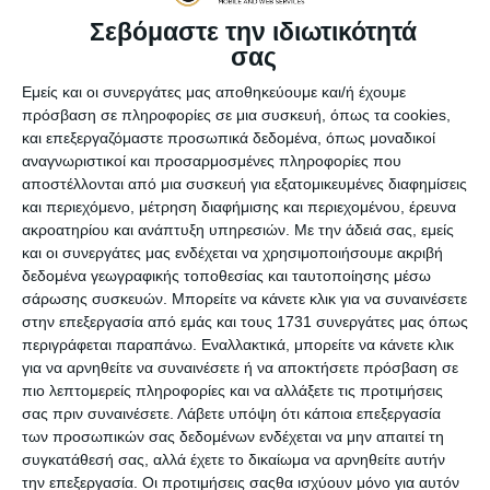
κόσμο – «Από την
Σεβόμαστε την ιδιωτικότητά
σας
επιστημονική φαντασία
περάσαμε στην επιστημονική
Εμείς και οι συνεργάτες μας αποθηκεύουμε και/ή έχουμε
πρόσβαση σε πληροφορίες σε μια συσκευή, όπως τα cookies,
πραγματικότητα»
και επεξεργαζόμαστε προσωπικά δεδομένα, όπως μοναδικοί
αναγνωριστικοί και προσαρμοσμένες πληροφορίες που
Έχει πει ότι το τηλέφωνο έχει πεθάνει. «Δεν το είπα
αποστέλλονται από μια συσκευή για εξατομικευμένες διαφημίσεις
ακριβώς έτσι. Πιστεύω ότι τα κινητά τηλέφωνα είναι το
και περιεχόμενο, μέτρηση διαφήμισης και περιεχομένου, έρευνα
παρόν της τεχνολογίας και για πολλά χρόνια θα
ακροατηρίου και ανάπτυξη υπηρεσιών.
Με την άδειά σας, εμείς
συνεχίσουμε να τα έχουμε στην τσέπη μας. Όμως η
και οι συνεργάτες μας ενδέχεται να χρησιμοποιήσουμε ακριβή
τεχνολογία εξελίσσεται με πολύ γρήγορους ρυθμούς κι
δεδομένα γεωγραφικής τοποθεσίας και ταυτοποίησης μέσω
ένας εφευρέτης πρέπει να κοιτά το μέλλον. Οπότε ναι,
σάρωσης συσκευών. Μπορείτε να κάνετε κλικ για να συναινέσετε
θεωρώ ότι το μέλλον ανήκει στα ολογράμματα», λέει στο
στην επεξεργασία από εμάς και τους 1731 συνεργάτες μας όπως
protothema.gr.
περιγράφεται παραπάνω. Εναλλακτικά, μπορείτε να κάνετε κλικ
για να αρνηθείτε να συναινέσετε ή να αποκτήσετε πρόσβαση σε
πιο λεπτομερείς πληροφορίες και να αλλάξετε τις προτιμήσεις
Ο λόγος για τον Άλεξ Κίπμαν, τον Βραζιλιάνο μηχανικό
σας πριν συναινέσετε.
Λάβετε υπόψη ότι κάποια επεξεργασία
λογισμικού και εφευρέτη των έξυπνων γυαλιών μεικτής
των προσωπικών σας δεδομένων ενδέχεται να μην απαιτεί τη
πραγματικότητας HoloLens, που θεωρείται τεχνολογικός
συγκατάθεσή σας, αλλά έχετε το δικαίωμα να αρνηθείτε αυτήν
γκουρού και εργάζεται για την Microsoft από το 2011.
την επεξεργασία. Οι προτιμήσεις σαςθα ισχύουν μόνο για αυτόν