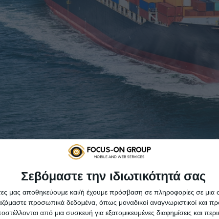
εμπορίου στην Ευρώπη είναι διασυνο
Σεβόμαστε την ιδιωτικότητά σας
άτες μας αποθηκεύουμε και/ή έχουμε πρόσβαση σε πληροφορίες σε μια
ργαζόμαστε προσωπικά δεδομένα, όπως μοναδικοί αναγνωριστικοί και 
ε 146 δισεκατομμύρια ευρώ το 2020, αντιπροσωπεύοντας το
στέλλονται από μια συσκευή για εξατομικευμένες διαφημίσεις και περ
ε την κατάσταση που ήταν διαμορφωμένη ένα χρόνο πριν.