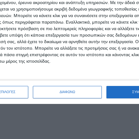
εχομένου, έρευνα ακροατηρίου και ανάπτυξη υπηρεσιών.
Με την άδειά σα
χεται να χρησιμοποιήσουμε ακριβή δεδομένα γεωγραφικής τοποθεσίας 
 αγορών, αυτή φαίνεται να γίνεται αργά αλλά σταθερά: Το 20
ών. Μπορείτε να κάνετε κλικ για να συναινέσετε στην επεξεργασία απ
 όπως περιγράφεται παραπάνω. Εναλλακτικά, μπορείτε να κάνετε κλικ γ
οκτήσετε πρόσβαση σε πιο λεπτομερείς πληροφορίες και να αλλάξετε τι
ση του
TOP 500 Cross-Border Retail Europe
, του ετήσιου οδ
βετε υπόψη ότι κάποια επεξεργασία των προσωπικών σας δεδομένων ε
εσή σας, αλλά έχετε το δικαίωμα να αρνηθείτε αυτήν την επεξεργασία. 
τόν τον ιστότοπο. Μπορείτε να αλλάξετε τις προτιμήσεις σας ή να ανακα
s-border retailer, με συνολικές πωλήσεις 53,25 δισεκατομμυ
 πάσα στιγμή επιστρέφοντας σε αυτόν τον ιστότοπο και κάνοντας κλι
της H&M έχουν επίσης βρει θέση στο ΤOP 10. Η Pandora βρέθηκ
ω μέρος της ιστοσελίδας.
 Pandora, Expert, Cos και & Other Stories, ενώ εκτός λίστας 
λιανικής στην Ευρώπη αυξήθηκαν το 2020 κατά 24% και έφτα
ΕΠΙΛΟΓΕΣ
ΔΙΑΦΩΝΩ
ΣΥ
ν διαδικτυακών πωλήσεων.