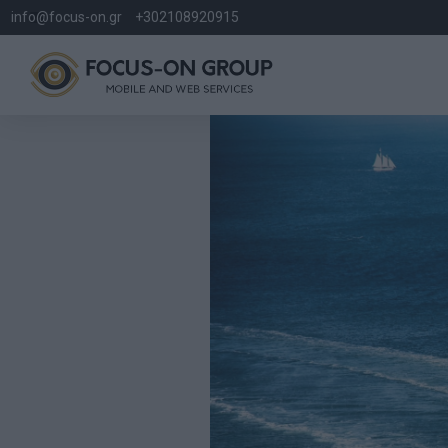
info@focus-on.gr
+302108920915