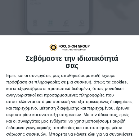
Σεβόμαστε την ιδιωτικότητά
σας
Καθώς διανύσαμε την έκτη εβδομάδα περιορισμού
Εμείς και οι συνεργάτες μας αποθηκεύουμε και/ή έχουμε
μετακινήσεων στην Ελλάδα λόγω των μέτρων για τον
πρόσβαση σε πληροφορίες σε μια συσκευή, όπως τα cookies,
περιορισμό του Covid-19, μία νέα έρευνα καταναλωτών
και επεξεργαζόμαστε προσωπικά δεδομένα, όπως μοναδικοί
από την mobile τράπεζα N26 αποκαλύπτει τις επιπτώσεις
αναγνωριστικοί και προσαρμοσμένες πληροφορίες που
του ιού όχι μόνο στην υγεία και την καθημερινότητα των
αποστέλλονται από μια συσκευή για εξατομικευμένες διαφημίσεις
καταναλωτών αλλά και στα οικονομικά τους.
και περιεχόμενο, μέτρηση διαφήμισης και περιεχομένου, έρευνα
ακροατηρίου και ανάπτυξη υπηρεσιών.
Με την άδειά σας, εμείς
Πιο αναλυτικά, στην εν λόγω έρευνα έλαβαν μέρος 10.000
και οι συνεργάτες μας ενδέχεται να χρησιμοποιήσουμε ακριβή
ενήλικοι από όλη την Ευρώπη και τις ΗΠΑ όπου τους
δεδομένα γεωγραφικής τοποθεσίας και ταυτοποίησης μέσω
ζητήθηκε να μοιραστούν τον τρόπο που επηρεάστηκε η
σάρωσης συσκευών. Μπορείτε να κάνετε κλικ για να συναινέσετε
οικονομική τους ζωή από την πανδημία, αποκαλύπτοντας