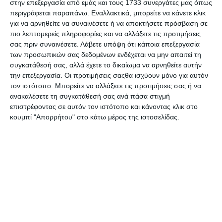
στην επεξεργασία από εμάς και τους 1733 συνεργάτες μας όπως
ότι οι οικονομικές ανησυχίες είναι πλέον στη δεύτερη θέση
περιγράφεται παραπάνω. Εναλλακτικά, μπορείτε να κάνετε κλικ
αμέσως μετά την υγεία, για τους ανθρώπους σε όλον τον
για να αρνηθείτε να συναινέσετε ή να αποκτήσετε πρόσβαση σε
κόσμο.
πιο λεπτομερείς πληροφορίες και να αλλάξετε τις προτιμήσεις
σας πριν συναινέσετε.
Λάβετε υπόψη ότι κάποια επεξεργασία
Αυτές οι οικονομικές ανησυχίες έχουν οδηγήσει ένα
των προσωπικών σας δεδομένων ενδέχεται να μην απαιτεί τη
εντυπωσιακό 81% των ενηλίκων Ελλήνων να δηλώσει ότι
συγκατάθεσή σας, αλλά έχετε το δικαίωμα να αρνηθείτε αυτήν
έχει αλλάξει τις οικονομικές του προτεραιότητες.
την επεξεργασία. Οι προτιμήσεις σαςθα ισχύουν μόνο για αυτόν
τον ιστότοπο. Μπορείτε να αλλάξετε τις προτιμήσεις σας ή να
Οι φόβοι γύρω από την οικονομία αποτελούν τη
ανακαλέσετε τη συγκατάθεσή σας ανά πάσα στιγμή
μεγαλύτερη ανησυχία στο μυαλό των Ελλήνων, με σχεδόν
επιστρέφοντας σε αυτόν τον ιστότοπο και κάνοντας κλικ στο
τους μισούς (45%) να ανησυχούν για την αύξηση του
κουμπί "Απορρήτου" στο κάτω μέρος της ιστοσελίδας.
κόστους διαβίωσης και το 31% να έχουν άγχος για την
εργασιακή τους ασφάλεια. Αυτές οι ανησυχίες είναι ακόμη
υψηλότερες στις μεγαλύτερες ηλικίες αλλά σχετικά ίσες
μεταξύ ανδρών και γυναικών.
Υπό το πρίσμα της οικονομικής αβεβαιότητας, το 59% των
Ελλήνων δήλωσε ότι πλέον αποταμιεύει περισσότερα
χρήματα από ότι πριν την κρίση – βάζοντας στην άκρη
περίπου 140 ευρώ επιπλέον τον μήνα.