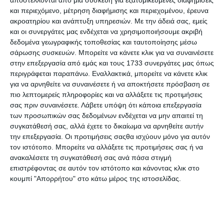
μια εφαρμογή VPN που επίσης αποκτούσε πρόσβαση στα
και περιεχόμενο, μέτρηση διαφήμισης και περιεχομένου, έρευνα
δεδομένα των χρηστών με ανταμοιβή gift cards. Όπως και
ακροατηρίου και ανάπτυξη υπηρεσιών.
Με την άδειά σας, εμείς
η Facebook, έτσι και
η Google εκμεταλλεύτηκε το
και οι συνεργάτες μας ενδέχεται να χρησιμοποιήσουμε ακριβή
εταιρικό πιστοποιητικό της
(υπενθυμίζουμε ότι αφορά τη
δεδομένα γεωγραφικής τοποθεσίας και ταυτοποίησης μέσω
διανομή εφαρμογών μόνο σε υπαλλήλους των εταιρειών
σάρωσης συσκευών. Μπορείτε να κάνετε κλικ για να συναινέσετε
για εσωτερική χρήση) για τη διανομή του
Screenwise
στην επεξεργασία από εμάς και τους 1733 συνεργάτες μας όπως
Meter
ακόμη και σε ανήλικους χρήστες.
περιγράφεται παραπάνω. Εναλλακτικά, μπορείτε να κάνετε κλικ
για να αρνηθείτε να συναινέσετε ή να αποκτήσετε πρόσβαση σε
πιο λεπτομερείς πληροφορίες και να αλλάξετε τις προτιμήσεις
Το
Screenwise Meter
αποτελεί μέρος των
σας πριν συναινέσετε.
Λάβετε υπόψη ότι κάποια επεξεργασία
προγραμμάτων
Cross Media Panel
και
Google Opinion
των προσωπικών σας δεδομένων ενδέχεται να μην απαιτεί τη
Rewards
, όπου αμφότερα διαθέτουν συστήματα tracking
συγκατάθεσή σας, αλλά έχετε το δικαίωμα να αρνηθείτε αυτήν
για desktop web browsers, routers και τηλεοράσεις. Όσοι
την επεξεργασία. Οι προτιμήσεις σαςθα ισχύουν μόνο για αυτόν
συμμετέχουν σε αυτά τα προγράμματα
ανταμείβονται
με
τον ιστότοπο. Μπορείτε να αλλάξετε τις προτιμήσεις σας ή να
πόντους που μπορούν να εξαργυρώσουν
σε gift cards
.
ανακαλέσετε τη συγκατάθεσή σας ανά πάσα στιγμή
Αυτά τα
συστήματα tracking
“βλέπουν” τις ιστοσελίδες
επιστρέφοντας σε αυτόν τον ιστότοπο και κάνοντας κλικ στο
που επισκέπτεται ο χρήστης, τις εφαρμογές που προτιμά,
κουμπί "Απορρήτου" στο κάτω μέρος της ιστοσελίδας.
τις εκπομπές που παρακολουθεί στην τηλεόραση του, τη
διεύθυνση IP, τα cookies και τον γενικό τρόπο χρήσης μιας
συσκευής.