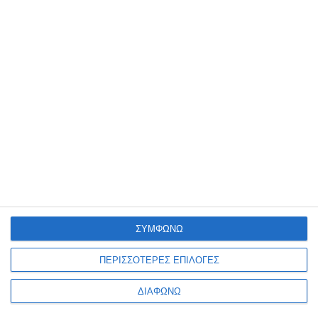
απολογούμαστε γι’ αυτό. Έχουμε απενεργοποιήσει
την εφαρμογή για iOS. Η χρήση της εφαρμογής είναι
απόλυτα εθελοντική και έτσι ήταν πάντα. Είμαστε
πάντοτε ξεκάθαροι απέναντι στους χρήστες για τον
τρόπο με τον οποίο χρησιμοποιούμε τα δεδομένα
τους, δεν έχουμε πρόσβαση σε κρυπτογραφημένα
δεδομένα άλλων εφαρμογών ή της συσκευής και οι
χρήστες μπορούν οποιαδήποτε στιγμή να
σταματήσουν τη συμμετοχή τους
ΣΥΜΦΩΝΩ
ΠΕΡΙΣΣΟΤΕΡΕΣ ΕΠΙΛΟΓΕΣ
ΔΙΑΦΩΝΩ