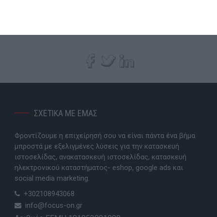
Για οποιαδήποτε άλλη χρήση, απαιτείται η
ρητή
έγγραφη άδεια
της FOCUS ON GROUP.
ΣΧΕΤΙΚΑ ΜΕ ΕΜΑΣ
Φροντίζουμε η επιχείρησή σου να είναι πάντα ένα βήμα
μπροστά με εξελιγμένες λύσεις για την κατασκευή
ιστοσελίδας, ανακατασκευή ιστοσελίδας, κατασκευή
ηλεκτρονικού καταστήματος- eshop, google ads και
social media marketing.
+302108943068
info@focus-on.gr