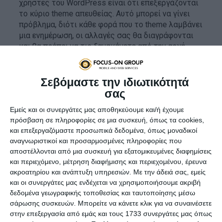
χρήστες του WordPress είναι ότι επεξεργάζονται
το κύριο theme απευθείας. Αυτό μπορεί να γίνει
πρόβλημα, διότι κάθε φορά που το theme λαμβάνει
μια ενημέρωση, οι αλλαγές σας θα διαγράφονται
και θα πρέπει να τις ξανακάνετε από την αρχή.
Τι να κάνετε:
Δημιουργήστε και χρησιμοποιήστε
ένα
child theme
. Έτσι, μπορείτε να προσαρμόζετε
Σεβόμαστε την ιδιωτικότητά
την ιστοσελίδα σας χωρίς να επηρεάζεται από τις
σας
ενημερώσεις του κύριου θέματος.
Εμείς και οι συνεργάτες μας αποθηκεύουμε και/ή έχουμε
3. Υπερβολικά Πολλά Plugins
πρόσβαση σε πληροφορίες σε μια συσκευή, όπως τα cookies,
και επεξεργαζόμαστε προσωπικά δεδομένα, όπως μοναδικοί
Τα plugins είναι χρήσιμα, αλλά η υπερβολική χρήση
αναγνωριστικοί και προσαρμοσμένες πληροφορίες που
τους μπορεί να προκαλέσει προβλήματα στην
αποστέλλονται από μια συσκευή για εξατομικευμένες διαφημίσεις
απόδοση και τη σταθερότητα της ιστοσελίδας
και περιεχόμενο, μέτρηση διαφήμισης και περιεχομένου, έρευνα
σας. Πολλά plugins μπορούν να συγκρούονται
ακροατηρίου και ανάπτυξη υπηρεσιών.
Με την άδειά σας, εμείς
μεταξύ τους, να αυξάνουν τον χρόνο φόρτωσης και
και οι συνεργάτες μας ενδέχεται να χρησιμοποιήσουμε ακριβή
να δημιουργούν κενά ασφαλείας.
δεδομένα γεωγραφικής τοποθεσίας και ταυτοποίησης μέσω
σάρωσης συσκευών. Μπορείτε να κάνετε κλικ για να συναινέσετε
Τι να κάνετε:
Χρησιμοποιήστε
μόνο τα απολύτως
στην επεξεργασία από εμάς και τους 1733 συνεργάτες μας όπως
απαραίτητα και δοκιμασμένα plugins
από