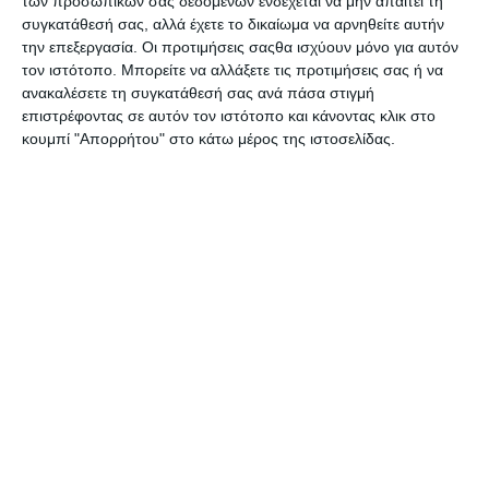
των προσωπικών σας δεδομένων ενδέχεται να μην απαιτεί τη
συγκατάθεσή σας, αλλά έχετε το δικαίωμα να αρνηθείτε αυτήν
Τώρα, με τη νέα λειτουργία αυτόματων διαφημίσεων που
την επεξεργασία. Οι προτιμήσεις σαςθα ισχύουν μόνο για αυτόν
προστέθηκε στο εργαλείο των προωθούμενων
τον ιστότοπο. Μπορείτε να αλλάξετε τις προτιμήσεις σας ή να
καταχωρίσεων, διευκολύνονται οι πωλητές στο να
ανακαλέσετε τη συγκατάθεσή σας ανά πάσα στιγμή
προβάλλουν τα προϊόντα τους σε αγοραστές, αυξάνοντας
επιστρέφοντας σε αυτόν τον ιστότοπο και κάνοντας κλικ στο
την προβολή τους και βοηθώντας τις πωλήσεις τους.
κουμπί "Απορρήτου" στο κάτω μέρος της ιστοσελίδας.
“Με βάση τα σχόλια των πωλητών, συνεχώς καινοτομούμε
για να βρούμε ακόμη περισσότερους τρόπους για να
μειώσουμε τον χρόνο και τη δυσκολία στην εμπειρία των
διαφημίσεων, καθώς και για να βοηθήσουμε τους πωλητές
να διασφαλίσουν τη συνεχή επιτυχία με τα ποσοστά
διαφημίσεών τους στη δυναμική αγορά του
eBay”,
σημειώνεται στην ανακοίνωση της εταιρείας.
Η έναρξη διαθεσιμότητας των αυτόματων διαφημιστικών
εκστρατειών δίνει τη δυνατότητα στους πωλητές με
επιχειρήσεις όλων των μεγεθών, να διαχειρίζονται
αποτελεσματικότερα τις Προωθούμενες Καταχωρίσεις
τους. Είτε πρόκειται για ένα, είτε για χιλιάδες αντικείμενα,
αυτή η νέα λειτουργία προσφέρει στους πωλητές