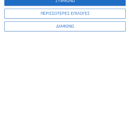
ηλεκτρονικού καταστήματος- eshop, google ads και
ΣΥΜΦΩΝΩ
social media marketing.
ΠΕΡΙΣΣΟΤΕΡΕΣ ΕΠΙΛΟΓΕΣ
+302108943068
info@focus-on.gr
ΔΙΑΦΩΝΩ
Αριθμός ΓΕΜΗ 181953001000
ΟΙ ΥΠΗΡΕΣΙΕΣ ΜΑΣ
ΚΑΤΑΣΚΕΥΗ ΙΣΤΟΣΕΛΙΔΑΣ
ΑΝΑΚΑΤΑΣΚΕΥΗ ΙΣΤΟΣΕΛΙΔΑΣ
ΚΑΤΑΣΚΕΥΗ ESHOP
MOBILE APPLICATION
GOOGLE MY BUSINESS
GOOGLE ADS
SOCIAL MEDIA MARKETING
S.E.O.