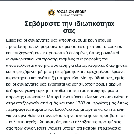
Σεβόμαστε την ιδιωτικότητά
σας
Εμείς και οι συνεργάτες μας αποθηκεύουμε και/ή έχουμε
πρόσβαση σε πληροφορίες σε μια συσκευή, όπως τα cookies,
και επεξεργαζόμαστε προσωπικά δεδομένα, όπως μοναδικοί
αναγνωριστικοί και προσαρμοσμένες πληροφορίες που
αποστέλλονται από μια συσκευή για εξατομικευμένες διαφημίσεις
Από το
eBay
, ανακοίνωσαν μία νέα υπηρεσία διαφημίσεων
και περιεχόμενο, μέτρηση διαφήμισης και περιεχομένου, έρευνα
για τους πωλητές, στο πλαίσιο της δέσμευσης της
ακροατηρίου και ανάπτυξη υπηρεσιών.
Με την άδειά σας, εμείς
εταιρείας για επενδύσεις στα εργαλεία και τις
και οι συνεργάτες μας ενδέχεται να χρησιμοποιήσουμε ακριβή
τεχνολογίες που έχουν ζητηθεί.
δεδομένα γεωγραφικής τοποθεσίας και ταυτοποίησης μέσω
σάρωσης συσκευών. Μπορείτε να κάνετε κλικ για να συναινέσετε
Οι “Προωθούμενες Καταχωρίσεις” (Promoted Listings)
στην επεξεργασία από εμάς και τους 1733 συνεργάτες μας όπως
επιτρέπουν στους πωλητές να βοηθούν τα προϊόντα τους
περιγράφεται παραπάνω. Εναλλακτικά, μπορείτε να κάνετε κλικ
να ξεχωρίζουν μεταξύ των “δισεκατομμυρίων
για να αρνηθείτε να συναινέσετε ή να αποκτήσετε πρόσβαση σε
καταχωρίσεων στο marketplace”, όπως αναφέρεται στην
πιο λεπτομερείς πληροφορίες και να αλλάξετε τις προτιμήσεις
ανακοίνωση, επιτρέποντάς τους να πληρώνουν μόνο όταν
σας πριν συναινέσετε.
Λάβετε υπόψη ότι κάποια επεξεργασία
ένα αντικείμενο πωλείται.