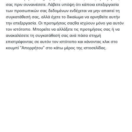
δυνατότητα στους χρήστες να ηχογραφούν τη φωνή τους
σας πριν συναινέσετε.
Λάβετε υπόψη ότι κάποια επεξεργασία
και να επικοινωνούν με άλλους σε κλήσεις ήχου ή σε
των προσωπικών σας δεδομένων ενδέχεται να μην απαιτεί τη
πλατφόρμες όπως το FaceTime.
συγκατάθεσή σας, αλλά έχετε το δικαίωμα να αρνηθείτε αυτήν
την επεξεργασία. Οι προτιμήσεις σαςθα ισχύουν μόνο για αυτόν
Συνθετική φωνή σε 15′
τον ιστότοπο. Μπορείτε να αλλάξετε τις προτιμήσεις σας ή να
Οι χρήστες θα μπορούν να δημιουργούν την προσωπική
ανακαλέσετε τη συγκατάθεσή σας ανά πάσα στιγμή
τους φωνή (Personal Voice) διαβάζοντας ένα σύνολο
επιστρέφοντας σε αυτόν τον ιστότοπο και κάνοντας κλικ στο
τυχαίων κειμένων και ηχογραφώντας για 15 λεπτά τη
κουμπί "Απορρήτου" στο κάτω μέρος της ιστοσελίδας.
φωνή τους στο iPhone ή το iPad.
Στη συνέχεια, η εφαρμογή Live Speech τους επιτρέπει να
πληκτρολογούν μηνύματα στις συσκευές τα οποία
διαβάζονται δυνατά.
Αν οι χρήστες έχουν δημιουργήσει ένα μοντέλο Personal
Voice,
μπορούν να αναπαραγάγουν τα μηνύματα με τη
δική τους φωνή
– σε διαφορετική περίπτωση θα
ακούγεται η «φωνή» της ψηφιακής βοηθού, Siri.
Η νέα αυτή λειτουργία, μία εκ των πολλών νέων εργαλείων
που θα είναι διαθέσιμα προσεχώς, εντός 2023, στις
συσκευές Apple,
έχει στόχο να διευκολύνει ανθρώπους