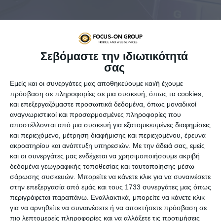
Σεβόμαστε την ιδιωτικότητά
σας
Εμείς και οι συνεργάτες μας αποθηκεύουμε και/ή έχουμε
πρόσβαση σε πληροφορίες σε μια συσκευή, όπως τα cookies,
και επεξεργαζόμαστε προσωπικά δεδομένα, όπως μοναδικοί
αναγνωριστικοί και προσαρμοσμένες πληροφορίες που
αποστέλλονται από μια συσκευή για εξατομικευμένες διαφημίσεις
Η νέα αυτή λειτουργία, μία εκ των πολλών νέων εργαλείων που
και περιεχόμενο, μέτρηση διαφήμισης και περιεχομένου, έρευνα
θα είναι διαθέσιμα προσεχώς, εντός 2023, στις συσκευές Apple,
ακροατηρίου και ανάπτυξη υπηρεσιών.
Με την άδειά σας, εμείς
έχει στόχο να διευκολύνει ανθρώπους με συγκεκριμένες
και οι συνεργάτες μας ενδέχεται να χρησιμοποιήσουμε ακριβή
παθήσεις.
δεδομένα γεωγραφικής τοποθεσίας και ταυτοποίησης μέσω
Μια νέα λειτουργία που θα επιτρέπει σε iPhones και iPads
σάρωσης συσκευών. Μπορείτε να κάνετε κλικ για να συναινέσετε
να δημιουργούν τo ψηφιακό αντίγραφο της φωνής του
στην επεξεργασία από εμάς και τους 1733 συνεργάτες μας όπως
κατόχου τους αποκάλυψε η Apple. Το Personal Voice, που
περιγράφεται παραπάνω. Εναλλακτικά, μπορείτε να κάνετε κλικ
αναμένεται να περιλαμβάνεται στο iOS 17, θα
για να αρνηθείτε να συναινέσετε ή να αποκτήσετε πρόσβαση σε
συνεργάζεται με τη λειτουργία Live Speech, δίνοντας τη
πιο λεπτομερείς πληροφορίες και να αλλάξετε τις προτιμήσεις