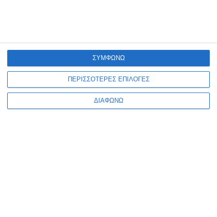
ΣΥΜΦΩΝΩ
ΣΧΕΤΙΚΑ ΜΕ ΕΜΑΣ
ΠΕΡΙΣΣΟΤΕΡΕΣ ΕΠΙΛΟΓΕΣ
Φροντίζουμε η επιχείρησή σου να είναι πάντα ένα βήμα
μπροστά με εξελιγμένες λύσεις για την κατασκευή
ΔΙΑΦΩΝΩ
ιστοσελίδας, ανακατασκευή ιστοσελίδας, κατασκευή
ηλεκτρονικού καταστήματος- eshop, google ads και
social media marketing.
+302108943068
info@focus-on.gr
Αριθμός ΓΕΜΗ 181953001000