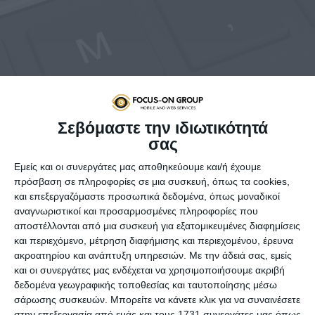
Σεβόμαστε την ιδιωτικότητά
Το ποιοτικό περιεχόμενο αποτελεί θεμελιώδες
σας
στοιχείο για κάθε ιστοσελίδα
, καθώς επιδρά θετικά ως
Εμείς και οι συνεργάτες μας αποθηκεύουμε και/ή έχουμε
προς τον αντίκτυπο του SEO στην επισκεψιμότητα και την
πρόσβαση σε πληροφορίες σε μια συσκευή, όπως τα cookies,
αναγνωρισιμότητα. Όμως, τι συνιστά ποιοτικό
και επεξεργαζόμαστε προσωπικά δεδομένα, όπως μοναδικοί
περιεχόμενο; Είναι αρκετή η δόμηση του λόγου στα
αναγνωριστικοί και προσαρμοσμένες πληροφορίες που
επιμέρους τμήματα του ιστότοπου, με τρόπο που να είναι
αποστέλλονται από μια συσκευή για εξατομικευμένες διαφημίσεις
αποδεκτός από τους αλγόριθμους των μηχανών
και περιεχόμενο, μέτρηση διαφήμισης και περιεχομένου, έρευνα
αναζήτησης; Ή μήπως χρειάζεται και κάτι περισσότερο;
ακροατηρίου και ανάπτυξη υπηρεσιών.
Με την άδειά σας, εμείς
Εδώ έρχεται το κομμάτι του blog να δώσει λύση,
και οι συνεργάτες μας ενδέχεται να χρησιμοποιήσουμε ακριβή
ανοίγοντας νέες προοπτικές στους επίδοξους bloggers.
δεδομένα γεωγραφικής τοποθεσίας και ταυτοποίησης μέσω
σάρωσης συσκευών. Μπορείτε να κάνετε κλικ για να συναινέσετε
Ακόμα και αν δεν είστε απόλυτα εξοικειωμένοι με τον όρο
στην επεξεργασία από εμάς και τους 1731 συνεργάτες μας όπως