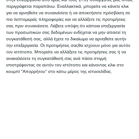
και τη σημασία του blogging, θα ενθουσιαστείτε από το
περιγράφεται παραπάνω. Εναλλακτικά, μπορείτε να κάνετε κλικ
πόσα μπορεί να κάνει για την προβολή της ιστοσελίδας
για να αρνηθείτε να συναινέσετε ή να αποκτήσετε πρόσβαση σε
σας μακροπρόθεσμα.
πιο λεπτομερείς πληροφορίες και να αλλάξετε τις προτιμήσεις
σας πριν συναινέσετε.
Λάβετε υπόψη ότι κάποια επεξεργασία
Ποια είναι τα πλεονεκτήματα του blogging στο SEO;
των προσωπικών σας δεδομένων ενδέχεται να μην απαιτεί τη
Αρχικά, το blog αποδεικνύει πως είστε γνώστες του
συγκατάθεσή σας, αλλά έχετε το δικαίωμα να αρνηθείτε αυτήν
αντικειμένου, στο οποίο αναφέρεστε. Αυτή η επίδειξη
την επεξεργασία. Οι προτιμήσεις σαςθα ισχύουν μόνο για αυτόν
γνώσης με τη σειρά της οδηγεί σε αναγνώριση της
τον ιστότοπο. Μπορείτε να αλλάξετε τις προτιμήσεις σας ή να
εξειδίκευσης, της αυθεντίας που διαθέτετε επί του
ανακαλέσετε τη συγκατάθεσή σας ανά πάσα στιγμή
αντικειμένου. Οι επισκέπτες διαπιστώνουν ότι έχετε
επιστρέφοντας σε αυτόν τον ιστότοπο και κάνοντας κλικ στο
αφιερώσει χρόνο, κόπο και σκέψη στο blog σας και αυτό
κουμπί "Απορρήτου" στο κάτω μέρος της ιστοσελίδας.
αναπόφευκτα σας καθιστά ειδικούς. Χτίζοντας μια τέτοια
φήμη σχετικά με τα προϊόντα ή τις υπηρεσίες που
προσφέρετε, δίχως αμφιβολία κερδίζετε «πόντους» και
προχωράτε μπροστά από τον ανταγωνισμό.
Ένα ακόμη πλεονέκτημα του blogging είναι η δυνατότητα
που παρέχει για στόχευση συγκεκριμένων keywords. Οι
λέξεις-κλειδιά, λοιπόν, που επιλέγετε κάθε φορά να
στοχεύσετε, δρουν ως «φάροι» και προσελκύουν
επισκέπτες στον ιστότοπό σας. Αυτοί οι χρήστες που