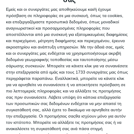
Αναστασόπουλου δημιουργήθηκε με σκοπό τη σωστή
ενημέρωση του ασθενούς, η οποία βασίζεται σε έγκυρα
Εμείς και οι συνεργάτες μας αποθηκεύουμε και/ή έχουμε
και πρόσφατα στοιχεία και αποτελεί προϋπόθεση για την
πρόσβαση σε πληροφορίες σε μια συσκευή, όπως τα cookies,
ορθή επιλογή θεραπευτικού δρόμου.
και επεξεργαζόμαστε προσωπικά δεδομένα, όπως μοναδικοί
αναγνωριστικοί και προσαρμοσμένες πληροφορίες που
αποστέλλονται από μια συσκευή για εξατομικευμένες διαφημίσεις
και περιεχόμενο, μέτρηση διαφήμισης και περιεχομένου, έρευνα
Η ιστοσελίδα περιέχει χρήσιμο
ακροατηρίου και ανάπτυξη υπηρεσιών.
Με την άδειά σας, εμείς
ιατρικό υλικό και δημοσιεύσεις
και οι συνεργάτες μας ενδέχεται να χρησιμοποιήσουμε ακριβή
δεδομένα γεωγραφικής τοποθεσίας και ταυτοποίησης μέσω
του γιατρού
σάρωσης συσκευών. Μπορείτε να κάνετε κλικ για να συναινέσετε
στην επεξεργασία από εμάς και τους 1733 συνεργάτες μας όπως
περιγράφεται παραπάνω. Εναλλακτικά, μπορείτε να κάνετε κλικ
για να αρνηθείτε να συναινέσετε ή να αποκτήσετε πρόσβαση σε
Πελάτης:
Στέφανος Αναστασόπουλος
πιο λεπτομερείς πληροφορίες και να αλλάξετε τις προτιμήσεις
Τοποθεσία:
Αθήνα, Ρόδος
σας πριν συναινέσετε.
Λάβετε υπόψη ότι κάποια επεξεργασία
των προσωπικών σας δεδομένων ενδέχεται να μην απαιτεί τη
Υπηρεσίες :
Website
συγκατάθεσή σας, αλλά έχετε το δικαίωμα να αρνηθείτε αυτήν
Ιστότοπος:
www.anastasopoulosstefanos.gr
την επεξεργασία. Οι προτιμήσεις σαςθα ισχύουν μόνο για αυτόν
τον ιστότοπο. Μπορείτε να αλλάξετε τις προτιμήσεις σας ή να
ανακαλέσετε τη συγκατάθεσή σας ανά πάσα στιγμή