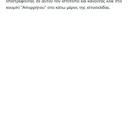
επιστρέφοντας σε αυτόν τον ιστότοπο και κάνοντας κλικ στο
κουμπί "Απορρήτου" στο κάτω μέρος της ιστοσελίδας.
ΣΧΕΤΙΚΑ ΜΕ ΕΜΑΣ
Φροντίζουμε η επιχείρησή σου να είναι πάντα ένα βήμα
μπροστά με εξελιγμένες λύσεις για την κατασκευή
ιστοσελίδας, ανακατασκευή ιστοσελίδας, κατασκευή
ηλεκτρονικού καταστήματος- eshop, google ads και
social media marketing.
+302108943068
info@focus-on.gr
Αριθμός ΓΕΜΗ 181953001000