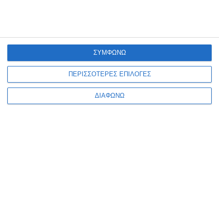
ΟΙ ΥΠΗΡΕΣΙΕΣ ΜΑΣ
ΚΑΤΑΣΚΕΥΗ ΙΣΤΟΣΕΛΙΔΑΣ
ΑΝΑΚΑΤΑΣΚΕΥΗ ΙΣΤΟΣΕΛΙΔΑΣ
ΣΥΜΦΩΝΩ
ΚΑΤΑΣΚΕΥΗ ESHOP
MOBILE APPLICATION
ΠΕΡΙΣΣΟΤΕΡΕΣ ΕΠΙΛΟΓΕΣ
GOOGLE MY BUSINESS
GOOGLE ADS
ΔΙΑΦΩΝΩ
SOCIAL MEDIA MARKETING
S.E.O.
WEB HOSTING
GET IN TOUCH