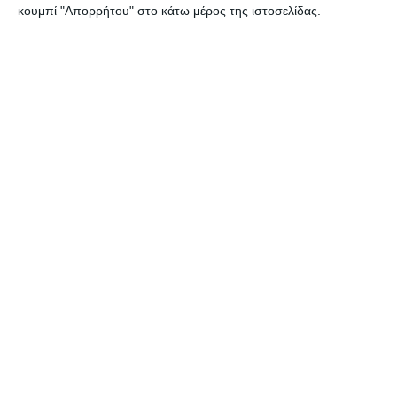
κουμπί "Απορρήτου" στο κάτω μέρος της ιστοσελίδας.
ΣΧΕΤΙΚΑ ΜΕ ΕΜΑΣ
Φροντίζουμε η επιχείρησή σου να είναι πάντα ένα βήμα
μπροστά με εξελιγμένες λύσεις για την κατασκευή
ιστοσελίδας, ανακατασκευή ιστοσελίδας, κατασκευή
ηλεκτρονικού καταστήματος- eshop, google ads και
social media marketing.
+302108943068
info@focus-on.gr
Αριθμός ΓΕΜΗ 181953001000
ΟΙ ΥΠΗΡΕΣΙΕΣ ΜΑΣ
ΚΑΤΑΣΚΕΥΗ ΙΣΤΟΣΕΛΙΔΑΣ