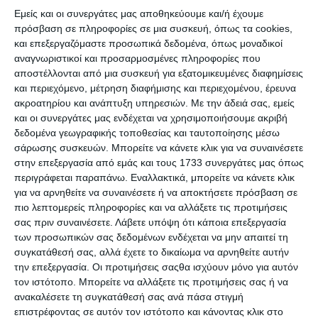
Εμείς και οι συνεργάτες μας αποθηκεύουμε και/ή έχουμε
πρόσβαση σε πληροφορίες σε μια συσκευή, όπως τα cookies,
και επεξεργαζόμαστε προσωπικά δεδομένα, όπως μοναδικοί
Το έργο σχεδιάστηκε ώστε να
αναγνωριστικοί και προσαρμοσμένες πληροφορίες που
προσφέρει γρήγορη και εύκολη
αποστέλλονται από μια συσκευή για εξατομικευμένες διαφημίσεις
πλοήγηση στους χρήστες
και περιεχόμενο, μέτρηση διαφήμισης και περιεχομένου, έρευνα
ακροατηρίου και ανάπτυξη υπηρεσιών.
Με την άδειά σας, εμείς
και οι συνεργάτες μας ενδέχεται να χρησιμοποιήσουμε ακριβή
δεδομένα γεωγραφικής τοποθεσίας και ταυτοποίησης μέσω
σάρωσης συσκευών. Μπορείτε να κάνετε κλικ για να συναινέσετε
Πελάτης:
Paraskhnio.gr
στην επεξεργασία από εμάς και τους 1733 συνεργάτες μας όπως
Τοποθεσία:
Ελλάδα
περιγράφεται παραπάνω. Εναλλακτικά, μπορείτε να κάνετε κλικ
για να αρνηθείτε να συναινέσετε ή να αποκτήσετε πρόσβαση σε
Υπηρεσίες:
Portal, Technical Support
πιο λεπτομερείς πληροφορίες και να αλλάξετε τις προτιμήσεις
Ιστότοπος:
www.paraskhnio.gr
σας πριν συναινέσετε.
Λάβετε υπόψη ότι κάποια επεξεργασία
των προσωπικών σας δεδομένων ενδέχεται να μην απαιτεί τη
συγκατάθεσή σας, αλλά έχετε το δικαίωμα να αρνηθείτε αυτήν
την επεξεργασία. Οι προτιμήσεις σαςθα ισχύουν μόνο για αυτόν
τον ιστότοπο. Μπορείτε να αλλάξετε τις προτιμήσεις σας ή να
ανακαλέσετε τη συγκατάθεσή σας ανά πάσα στιγμή
επιστρέφοντας σε αυτόν τον ιστότοπο και κάνοντας κλικ στο