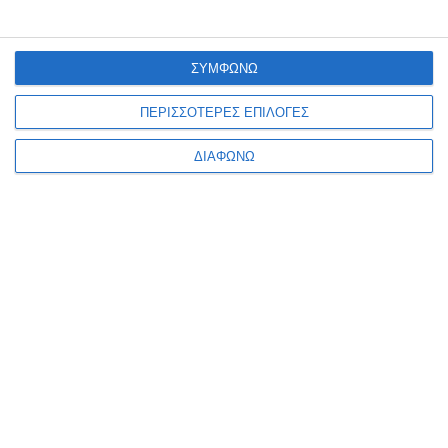
ΑΝΑΚΑΤΑΣΚΕΥΗ ΙΣΤΟΣΕΛΙΔΑΣ
ΚΑΤΑΣΚΕΥΗ ESHOP
MOBILE APPLICATION
ΣΥΜΦΩΝΩ
GOOGLE MY BUSINESS
GOOGLE ADS
ΠΕΡΙΣΣΟΤΕΡΕΣ ΕΠΙΛΟΓΕΣ
SOCIAL MEDIA MARKETING
S.E.O.
ΔΙΑΦΩΝΩ
WEB HOSTING
GET IN TOUCH