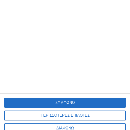
ΣΧΕΤΙΚΑ ΜΕ ΕΜΑΣ
Φροντίζουμε η επιχείρησή σου να είναι πάντα ένα βήμα
μπροστά με εξελιγμένες λύσεις για την κατασκευή
ιστοσελίδας, ανακατασκευή ιστοσελίδας, κατασκευή
ηλεκτρονικού καταστήματος- eshop, google ads και
social media marketing.
+302108943068
info@focus-on.gr
ΣΥΜΦΩΝΩ
Αριθμός ΓΕΜΗ 181953001000
ΠΕΡΙΣΣΟΤΕΡΕΣ ΕΠΙΛΟΓΕΣ
ΔΙΑΦΩΝΩ