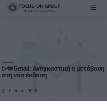
▷❤️Gmail: Αναγκαστική η μετάβαση
στη νέα έκδοση
10 Ιουνίου 2018