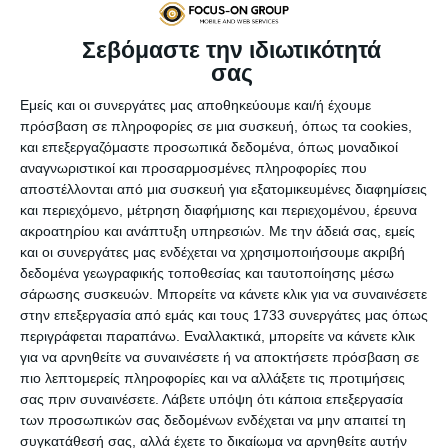
Σεβόμαστε την ιδιωτικότητά
σας
Εμείς και οι συνεργάτες μας αποθηκεύουμε και/ή έχουμε
πρόσβαση σε πληροφορίες σε μια συσκευή, όπως τα cookies,
και επεξεργαζόμαστε προσωπικά δεδομένα, όπως μοναδικοί
αναγνωριστικοί και προσαρμοσμένες πληροφορίες που
αποστέλλονται από μια συσκευή για εξατομικευμένες διαφημίσεις
Η Google πρόσφατα ανακοίνωσε τις μεγάλες αλλαγές που
και περιεχόμενο, μέτρηση διαφήμισης και περιεχομένου, έρευνα
θα δούμε στη δημοφιλή πλατφόρμα email, Gmail. Αυτήν τη
ακροατηρίου και ανάπτυξη υπηρεσιών.
Με την άδειά σας, εμείς
στιγμή υπάρχει η επιλογή για προσωπικούς και εταιρικούς
και οι συνεργάτες μας ενδέχεται να χρησιμοποιήσουμε ακριβή
λογαριασμούς (G Suite) να αφήσουν τα Gmail τους όπως
δεδομένα γεωγραφικής τοποθεσίας και ταυτοποίησης μέσω
είναι ή να δοκιμάσουν το νέο Gmail, που έρχεται με νέα
σάρωσης συσκευών. Μπορείτε να κάνετε κλικ για να συναινέσετε
εμφάνιση και πολλά νέα χαρακτηριστικά. Αν δεν τους
στην επεξεργασία από εμάς και τους 1733 συνεργάτες μας όπως
αρέσει η συγκεκριμένη εμπειρία, μπορούν να επαναφέρουν
περιγράφεται παραπάνω. Εναλλακτικά, μπορείτε να κάνετε κλικ
την παλιά έκδοση.
για να αρνηθείτε να συναινέσετε ή να αποκτήσετε πρόσβαση σε
πιο λεπτομερείς πληροφορίες και να αλλάξετε τις προτιμήσεις
σας πριν συναινέσετε.
Λάβετε υπόψη ότι κάποια επεξεργασία
Σε μερικούς μήνες όμως δεν θα μπορεί να συμβεί κάτι
των προσωπικών σας δεδομένων ενδέχεται να μην απαιτεί τη
τέτοιο, σύμφωνα με ανακοίνωση της Google. Μέσα στο
συγκατάθεσή σας, αλλά έχετε το δικαίωμα να αρνηθείτε αυτήν