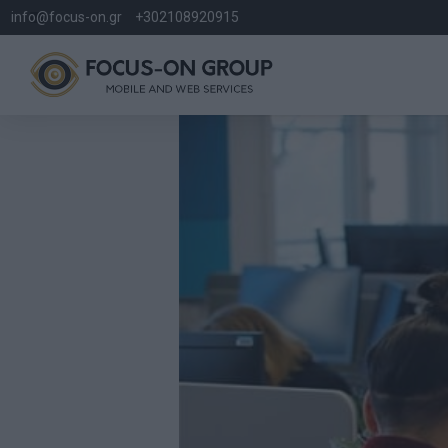
info@focus-on.gr
+302108920915