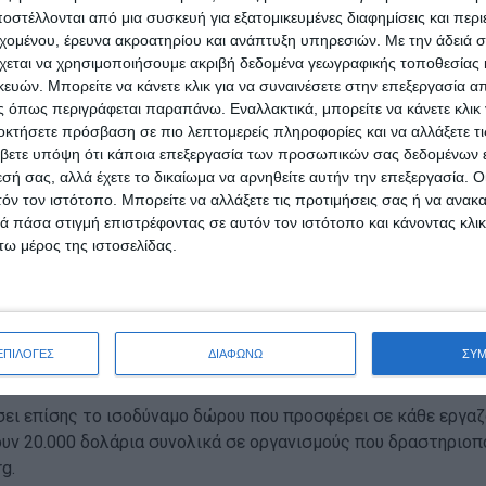
στέλλονται από μια συσκευή για εξατομικευμένες διαφημίσεις και περ
πιχορηγήσεις διαφήμισης για να βοηθήσουν τον Παγκόσμιο Ορ
εχομένου, έρευνα ακροατηρίου και ανάπτυξη υπηρεσιών.
Με την άδειά σα
χουν έγκυρη πληροφόρηση σχετικά με τον τρόπο αποτροπής τ
χεται να χρησιμοποιήσουμε ακριβή δεδομένα γεωγραφικής τοποθεσίας 
ική αύξηση σε σχέση με τα 25 εκατομμύρια δολάρια βοήθειας
ών. Μπορείτε να κάνετε κλικ για να συναινέσετε στην επεξεργασία απ
 όπως περιγράφεται παραπάνω. Εναλλακτικά, μπορείτε να κάνετε κλικ γ
ε επιχορηγήσεις διαφήμισης προς κοινοτικούς οικονομικούς φ
οκτήσετε πρόσβαση σε πιο λεπτομερείς πληροφορίες και να αλλάξετε τι
λους πόρους που αφορούν στις μικρομεσαίες επιχειρήσεις.
βετε υπόψη ότι κάποια επεξεργασία των προσωπικών σας δεδομένων ε
εσή σας, αλλά έχετε το δικαίωμα να αρνηθείτε αυτήν την επεξεργασία. 
ν δολαρίων, το οποίο θα στηρίξει ΜΚΟ και χρηματοπιστωτικά
τόν τον ιστότοπο. Μπορείτε να αλλάξετε τις προτιμήσεις σας ή να ανακα
σμό και με τα 15 εκατομμύρια δολάρια επιδοτήσεων σε μετρητ
 πάσα στιγμή επιστρέφοντας σε αυτόν τον ιστότοπο και κάνοντας κλι
ματα μικρομεσαίων επιχειρήσεων.
ω μέρος της ιστοσελίδας.
ργούς λογαριασμούς κατά τη διάρκεια του προηγούμενου έτο
α εμφανίζονται στους Google Ads λογαριασμούς τους και θα 
σι θα απαλλαχθούν από ένα μέρος του κόστους που προϋποθέτ
ων σε πιστώσεις του Google Cloud για ακαδημαϊκά ιδρύματα κ
ΕΠΙΛΟΓΕΣ
ΔΙΑΦΩΝΩ
ΣΥ
le για να προσεγγίσουν πιθανές θεραπείες και εμβόλια, να 
σει επίσης το ισοδύναμο δώρου που προσφέρει σε κάθε εργαζό
ουν 20.000 δολάρια συνολικά σε οργανισμούς που δραστηριοπ
g.