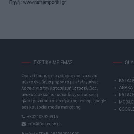
Πηγή : www.naftemporiki.gr
ΣΧΕΤΙΚΑ ΜΕ ΕΜΑΣ
ΟΙ 
Φροντίζουμε η επιχείρησή σου να είναι
ΚΑΤΑΣΚ
πάντα ένα βήμα μπροστά με εξελιγμένες
ΑΝΑΚΑΤ
λύσεις για την κατασκευή ιστοσελίδας,
ανακατασκευή ιστοσελίδας, κατασκευή
ΚΑΤΑΣ
ηλεκτρονικού καταστήματος- eshop, google
MOBILE
ads και social media marketing.
GOOGLE
+302108920915
info@focus-on.gr
Αριθμός ΓΕΜΗ 181953001000