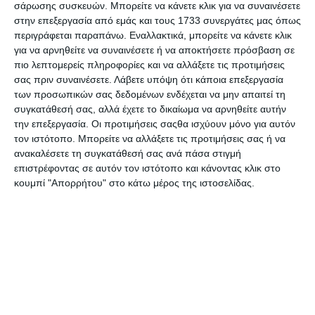
σάρωσης συσκευών. Μπορείτε να κάνετε κλικ για να συναινέσετε
απασχολούνται στις υπηρεσίες υγειονομικής περίθαλψης.
στην επεξεργασία από εμάς και τους 1733 συνεργάτες μας όπως
Πολλές έχουν επίσης πληγεί σοβαρά από την κρίση λόγω
περιγράφεται παραπάνω. Εναλλακτικά, μπορείτε να κάνετε κλικ
της απώλειας θέσεων εργασίας ή της απασχόλησής τους
για να αρνηθείτε να συναινέσετε ή να αποκτήσετε πρόσβαση σε
σε επισφαλείς θέσεις εργασίας. Επιπλέον, οι συνεχόμενοι
πιο λεπτομερείς πληροφορίες και να αλλάξετε τις προτιμήσεις
εγκλεισμοί έχουν οδηγήσει σε αύξηση της
σας πριν συναινέσετε.
Λάβετε υπόψη ότι κάποια επεξεργασία
ενδοοικογενειακής βίας. Το Κοινοβούλιο έχει ζητήσει την
των προσωπικών σας δεδομένων ενδέχεται να μην απαιτεί τη
καταπολέμηση αυτών των ανισοτήτων.
συγκατάθεσή σας, αλλά έχετε το δικαίωμα να αρνηθείτε αυτήν
την επεξεργασία. Οι προτιμήσεις σαςθα ισχύουν μόνο για αυτόν
Η ιστορική διαδρομή
τον ιστότοπο. Μπορείτε να αλλάξετε τις προτιμήσεις σας ή να
Η ιστορική διαδρομή της Παγκόσμιας Ημέρας της Γυναίκας
ανακαλέσετε τη συγκατάθεσή σας ανά πάσα στιγμή
δεν ξεκινά με την υιοθέτησή από τον ΟΗΕ το 1977.
επιστρέφοντας σε αυτόν τον ιστότοπο και κάνοντας κλικ στο
Πρωτογιορτάστηκε στις 28 Φεβρουαρίου 1909 στην Νέα
κουμπί "Απορρήτου" στο κάτω μέρος της ιστοσελίδας.
Υόρκη, ως Εθνική Ημέρα της Γυναίκας, με πρωτοβουλία του
Σοσιαλιστικού Κόμματος των ΗΠΑ, σε ανάμνηση μιας
μεγάλης εκδήλωσης διαμαρτυρίας που έγινε στις 8
Μαρτίου 1857 από εργάτριες κλωστοϋφαντουργίας στη
Νέα Υόρκη, οι οποίες ζητούσαν καλύτερες συνθήκες
εργασίας. Το περιστατικό αυτό αμφισβητείται σήμερα από
μερίδα αμερικανών ιστορικών και χαρακτηρίζεται μύθος.
Με αφετηρία τις ΗΠΑ, ο εορτασμός διεθνοποιήθηκε τον