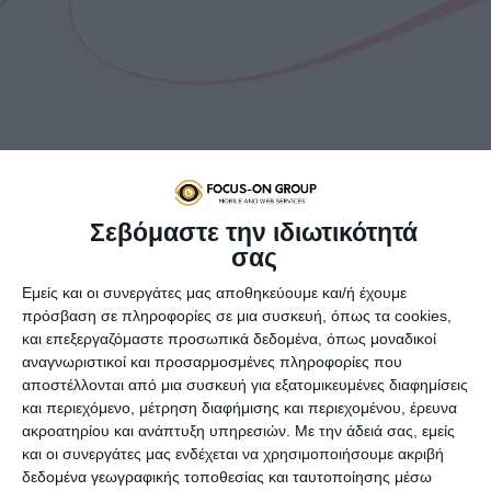
Σεβόμαστε την ιδιωτικότητά
Η Παγκόσμια Ημέρα της Γυναίκας (International Women’s
σας
Day) γιορτάζεται κάθε χρόνο στις 8 Μαρτίου. Θεσπίστηκε
Εμείς και οι συνεργάτες μας αποθηκεύουμε και/ή έχουμε
για πρώτη φορά το 1977 με απόφαση της γενικής
πρόσβαση σε πληροφορίες σε μια συσκευή, όπως τα cookies,
συνέλευσης του ΟΗΕ για να αναδείξει τα προβλήματα και
και επεξεργαζόμαστε προσωπικά δεδομένα, όπως μοναδικοί
να προωθήσει τα δικαιώματα της γυναίκας.
αναγνωριστικοί και προσαρμοσμένες πληροφορίες που
Το Ευρωπαϊκό Κοινοβούλιο αφιερώνει τη φετινή Ημέρα της
αποστέλλονται από μια συσκευή για εξατομικευμένες διαφημίσεις
και περιεχόμενο, μέτρηση διαφήμισης και περιεχομένου, έρευνα
Γυναίκας στον παγκόσμιο αγώνα των γυναικών κατά της
ακροατηρίου και ανάπτυξη υπηρεσιών.
Με την άδειά σας, εμείς
κρίσης του COVID-19. Οι γυναίκες βρίσκονται στην πρώτη
και οι συνεργάτες μας ενδέχεται να χρησιμοποιήσουμε ακριβή
γραμμή του αγώνα κατά της πανδημίας του κορονοϊού,
δεδομένα γεωγραφικής τοποθεσίας και ταυτοποίησης μέσω
καθώς αποτελούν την πλειονότητα των εργαζομένων που