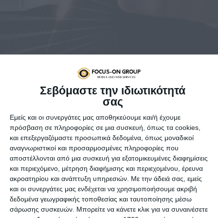
Σεβόμαστε την ιδιωτικότητά
σας
Η γαλλική startup
Mistral AI
ταράζει τα νερά στον κλάδο
Εμείς και οι συνεργάτες μας αποθηκεύουμε και/ή έχουμε
της τεχνητής νοημοσύνης, εξασφαλίζοντας ποσό
105
πρόσβαση σε πληροφορίες σε μια συσκευή, όπως τα cookies,
εκατομμυρίων ευρώ σε χρηματοδότηση seed
, κάτι που
και επεξεργαζόμαστε προσωπικά δεδομένα, όπως μοναδικοί
αποτελεί το μεγαλύτερο seed round στην Ευρώπη. Του
αναγνωριστικοί και προσαρμοσμένες πληροφορίες που
χρηματοδοτικού γύρου ηγήθηκε η Lightspeed Venture
αποστέλλονται από μια συσκευή για εξατομικευμένες διαφημίσεις
Partners, με τη συμμετοχή διακεκριμένων επενδυτών όπως
και περιεχόμενο, μέτρηση διαφήμισης και περιεχομένου, έρευνα
οι Redpoint, Index Ventures, Xavier Niel, JCDecaux Holding
ακροατηρίου και ανάπτυξη υπηρεσιών.
Με την άδειά σας, εμείς
καθώς και του Eric Schmidt (πρώην διευθύνοντος
και οι συνεργάτες μας ενδέχεται να χρησιμοποιήσουμε ακριβή
συμβούλου της Google).
δεδομένα γεωγραφικής τοποθεσίας και ταυτοποίησης μέσω
σάρωσης συσκευών. Μπορείτε να κάνετε κλικ για να συναινέσετε
Η startup με έδρα το
Παρίσι
, η οποία ιδρύθηκε από πρώην