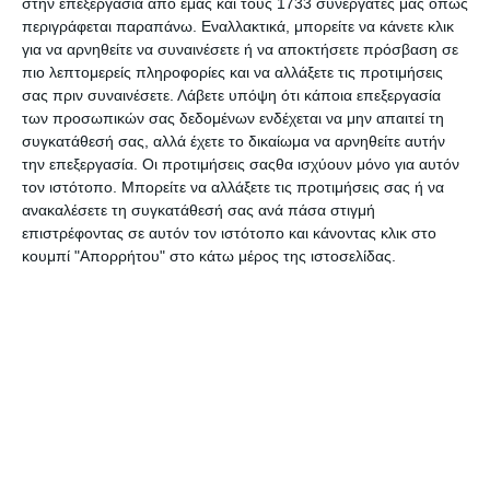
στην επεξεργασία από εμάς και τους 1733 συνεργάτες μας όπως
ερευνητές από τα τμήματα τεχνητής νοημοσύνης της Meta
περιγράφεται παραπάνω. Εναλλακτικά, μπορείτε να κάνετε κλικ
και της Google, στοχεύει να ανταγωνιστεί με γίγαντες του
για να αρνηθείτε να συναινέσετε ή να αποκτήσετε πρόσβαση σε
κλάδου, όπως το OpenAI και το DeepMind, στο κομμάτι
πιο λεπτομερείς πληροφορίες και να αλλάξετε τις προτιμήσεις
της ανάπτυξης και εφαρμογής μεγάλων γλωσσικών
σας πριν συναινέσετε.
Λάβετε υπόψη ότι κάποια επεξεργασία
μοντέλων και γενετικής τεχνητής νοημοσύνης. Είναι
των προσωπικών σας δεδομένων ενδέχεται να μην απαιτεί τη
αξιοσημείωτο ότι δεν διαθέτει ακόμη κάποιο προϊόν στην
συγκατάθεσή σας, αλλά έχετε το δικαίωμα να αρνηθείτε αυτήν
αγορά, ωστόσο αυτά που υπόσχεται έχουν κερδίσει τους
την επεξεργασία. Οι προτιμήσεις σαςθα ισχύουν μόνο για αυτόν
επενδυτές.
τον ιστότοπο. Μπορείτε να αλλάξετε τις προτιμήσεις σας ή να
ανακαλέσετε τη συγκατάθεσή σας ανά πάσα στιγμή
Το όνομα Mistral, δανεισμένο από έναν ισχυρό μεσογειακό
επιστρέφοντας σε αυτόν τον ιστότοπο και κάνοντας κλικ στο
άνεμο (μαΐστρος/μαϊστράλι), συμβολίζει τη φιλοδοξία της
κουμπί "Απορρήτου" στο κάτω μέρος της ιστοσελίδας.
γαλλικής startup να ταρακουνήσει την αγορά. Με επικεφαλής
τον
Arthur Mensch
, η Mistral AI σχεδιάζει να επικεντρωθεί
σε
λύσεις ανοιχτού κώδικα
και να στοχεύσει σε εταιρικούς
πελάτες, αντιμετωπίζοντας την τρέχουσα πρόκληση να κάνει
την τεχνητή νοημοσύνη πιο χρήσιμη. Η εταιρεία σκοπεύει να
κυκλοφορήσει τα πρώτα της μοντέλα για text-based generative
AI το
2024
. Η startup σχεδιάζει να δημιουργήσει μοντέλα
χρησιμοποιώντας δημόσια διαθέσιμα δεδομένα για να
αποφύγει νομικά ζητήματα, ενώ οι χρήστες θα έχουν επίσης