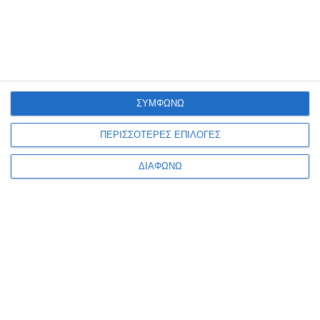
Θα λαμβάνουν μηνύματα με ευχές στα γενέθλια
τους με αποκλειστικές προσφορές
Θέλω να το προσθέσω στο
eshop μου!
ΣΥΜΦΩΝΩ
Ονοματεπώνυμο
ΠΕΡΙΣΣΟΤΕΡΕΣ ΕΠΙΛΟΓΕΣ
ΔΙΑΦΩΝΩ
Τηλέφωνο
Website