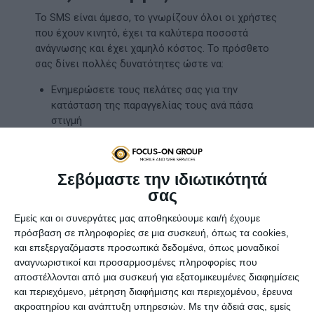
Το SMS είναι άμεσο, το γνωρίζουν όλοι οι χρήστες
που έχουν κινητό, έχει τα καλύτερα ποσοστά
ανάγνωσης και έχει χαμηλό κόστος. Το πρόσθετο
σας δίνει πολλές δυνατότητες ώστε να:
Ενημερώσετε τους πελάτες σας για την
κατάσταση της παραγγελίας τους ανά πάσα
στιγμή
Λάβετε ειδοποιήσεις σχετικά για ότι συμβαίνει
στο eshop σας
Αυξήσετε τις πωλήσεις στέλνοντας μαζικές
Σεβόμαστε την ιδιωτικότητά
καμπάνιες SMS
σας
Αυξήσετε το ποσοστό μετατροπής
εγκαταλελειμμένων καλαθιών
Εμείς και οι συνεργάτες μας αποθηκεύουμε και/ή έχουμε
Ενημερώσετε τους πελάτες σας για νέα
πρόσβαση σε πληροφορίες σε μια συσκευή, όπως τα cookies,
προϊόντα και εκπτώσεις
και επεξεργαζόμαστε προσωπικά δεδομένα, όπως μοναδικοί
Κατηγοριοποιήσετε τους πελάτες σας και να
αναγνωριστικοί και προσαρμοσμένες πληροφορίες που
στέλνετε SMS με προτάσεις που τους
αποστέλλονται από μια συσκευή για εξατομικευμένες διαφημίσεις
ενδιαφέρουν
και περιεχόμενο, μέτρηση διαφήμισης και περιεχομένου, έρευνα
Αναλύσετε την επιτυχία των καμπανιών και των
ακροατηρίου και ανάπτυξη υπηρεσιών.
Με την άδειά σας, εμείς