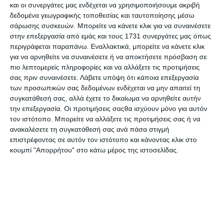
παραγγελιών σας με στατιστικά στοιχεία και
και οι συνεργάτες μας ενδέχεται να χρησιμοποιήσουμε ακριβή
δεδομένα γεωγραφικής τοποθεσίας και ταυτοποίησης μέσω
αναφορές.
σάρωσης συσκευών. Μπορείτε να κάνετε κλικ για να συναινέσετε
* Θα χρειαστεί να δημιουργήσετε λογαριασμό
στην επεξεργασία από εμάς και τους 1731 συνεργάτες μας όπως
χρήστη στο https://www.labsmobile.com για αγορά
περιγράφεται παραπάνω. Εναλλακτικά, μπορείτε να κάνετε κλικ
credits (μονάδων)
για να αρνηθείτε να συναινέσετε ή να αποκτήσετε πρόσβαση σε
πιο λεπτομερείς πληροφορίες και να αλλάξετε τις προτιμήσεις
σας πριν συναινέσετε.
Λάβετε υπόψη ότι κάποια επεξεργασία
των προσωπικών σας δεδομένων ενδέχεται να μην απαιτεί τη
συγκατάθεσή σας, αλλά έχετε το δικαίωμα να αρνηθείτε αυτήν
την επεξεργασία. Οι προτιμήσεις σαςθα ισχύουν μόνο για αυτόν
τον ιστότοπο. Μπορείτε να αλλάξετε τις προτιμήσεις σας ή να
ανακαλέσετε τη συγκατάθεσή σας ανά πάσα στιγμή
επιστρέφοντας σε αυτόν τον ιστότοπο και κάνοντας κλικ στο
κουμπί "Απορρήτου" στο κάτω μέρος της ιστοσελίδας.