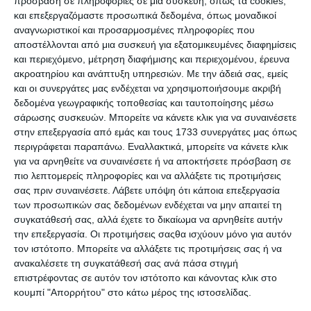
Premium Ιστοσελίδες WordPress για
πρόσβαση σε πληροφορίες σε μια συσκευή, όπως τα cookies,
Γυμναστήρια & Χώρους Fitness
και επεξεργαζόμαστε προσωπικά δεδομένα, όπως μοναδικοί
αναγνωριστικοί και προσαρμοσμένες πληροφορίες που
αποστέλλονται από μια συσκευή για εξατομικευμένες διαφημίσεις
και περιεχόμενο, μέτρηση διαφήμισης και περιεχομένου, έρευνα
ακροατηρίου και ανάπτυξη υπηρεσιών.
Με την άδειά σας, εμείς
και οι συνεργάτες μας ενδέχεται να χρησιμοποιήσουμε ακριβή
δεδομένα γεωγραφικής τοποθεσίας και ταυτοποίησης μέσω
σάρωσης συσκευών. Μπορείτε να κάνετε κλικ για να συναινέσετε
στην επεξεργασία από εμάς και τους 1733 συνεργάτες μας όπως
περιγράφεται παραπάνω. Εναλλακτικά, μπορείτε να κάνετε κλικ
για να αρνηθείτε να συναινέσετε ή να αποκτήσετε πρόσβαση σε
7 Απριλίου 2025
πιο λεπτομερείς πληροφορίες και να αλλάξετε τις προτιμήσεις
QUIZ: 7 Ερωτήσεις για
σας πριν συναινέσετε.
Λάβετε υπόψη ότι κάποια επεξεργασία
Προγραμματιστές
των προσωπικών σας δεδομένων ενδέχεται να μην απαιτεί τη
συγκατάθεσή σας, αλλά έχετε το δικαίωμα να αρνηθείτε αυτήν
την επεξεργασία. Οι προτιμήσεις σαςθα ισχύουν μόνο για αυτόν
τον ιστότοπο. Μπορείτε να αλλάξετε τις προτιμήσεις σας ή να
ανακαλέσετε τη συγκατάθεσή σας ανά πάσα στιγμή
επιστρέφοντας σε αυτόν τον ιστότοπο και κάνοντας κλικ στο
κουμπί "Απορρήτου" στο κάτω μέρος της ιστοσελίδας.