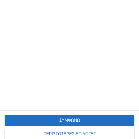
18 Μαρτίου 2025
Πότε χρειάζεται ανακατασκευή μια
ιστοσελίδα;
17 Μαρτίου 2025
Πώς να επιλέξετε το σωστό domain
name και hosting για το eShop σας
ΣΥΜΦΩΝΩ
ΠΕΡΙΣΣΟΤΕΡΕΣ ΕΠΙΛΟΓΕΣ