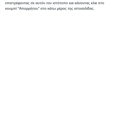
επιστρέφοντας σε αυτόν τον ιστότοπο και κάνοντας κλικ στο
κουμπί "Απορρήτου" στο κάτω μέρος της ιστοσελίδας.
2 Απριλίου 2025
Eshop με 300 € ; Όπως λέμε Ferrari με
10.000 € …