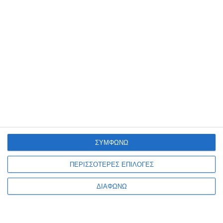
5 Μαρτίου 2025
Τα Must-Have Plugins για WordPress
4 Μαρτίου 2025
Τι κοινό έχουν οι πιο επιτυχημένες
εφαρμογές στον κόσμο;
ΣΥΜΦΩΝΩ
ΠΕΡΙΣΣΟΤΕΡΕΣ ΕΠΙΛΟΓΕΣ
ΔΙΑΦΩΝΩ
27 Φεβρουαρίου 2025
Είναι η επιχείρησή σου έτοιμη για το