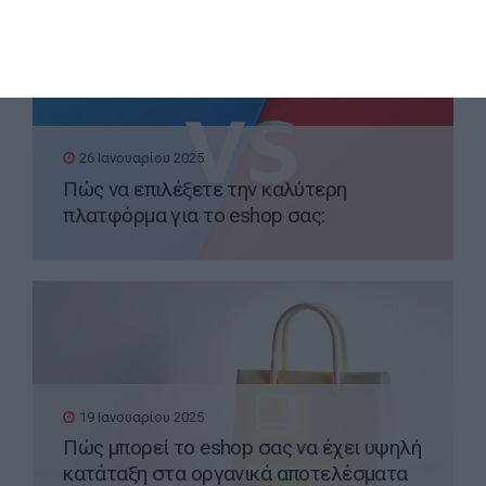
26 Ιανουαρίου 2025
Πώς να επιλέξετε την καλύτερη
πλατφόρμα για το eshop σας:
WooCommerce vs PrestaShop
19 Ιανουαρίου 2025
Πώς μπορεί το eshop σας να έχει υψηλή
κατάταξη στα οργανικά αποτελέσματα