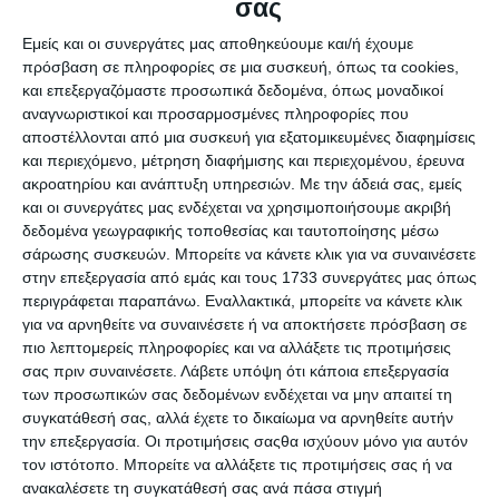
σας
Εμείς και οι συνεργάτες μας αποθηκεύουμε και/ή έχουμε
4 Απριλίου 2025
πρόσβαση σε πληροφορίες σε μια συσκευή, όπως τα cookies,
Τεχνική Υποστήριξη WordPress: Είσαι
και επεξεργαζόμαστε προσωπικά δεδομένα, όπως μοναδικοί
αναγνωριστικοί και προσαρμοσμένες πληροφορίες που
δυσαρεστημένος ;
αποστέλλονται από μια συσκευή για εξατομικευμένες διαφημίσεις
και περιεχόμενο, μέτρηση διαφήμισης και περιεχομένου, έρευνα
ακροατηρίου και ανάπτυξη υπηρεσιών.
Με την άδειά σας, εμείς
και οι συνεργάτες μας ενδέχεται να χρησιμοποιήσουμε ακριβή
δεδομένα γεωγραφικής τοποθεσίας και ταυτοποίησης μέσω
σάρωσης συσκευών. Μπορείτε να κάνετε κλικ για να συναινέσετε
στην επεξεργασία από εμάς και τους 1733 συνεργάτες μας όπως
περιγράφεται παραπάνω. Εναλλακτικά, μπορείτε να κάνετε κλικ
για να αρνηθείτε να συναινέσετε ή να αποκτήσετε πρόσβαση σε
3 Απριλίου 2025
πιο λεπτομερείς πληροφορίες και να αλλάξετε τις προτιμήσεις
Όταν Μπορείς, Κάνεις. Αν Δεν Μπορείς,
σας πριν συναινέσετε.
Λάβετε υπόψη ότι κάποια επεξεργασία
των προσωπικών σας δεδομένων ενδέχεται να μην απαιτεί τη
Διδάσκεις …
συγκατάθεσή σας, αλλά έχετε το δικαίωμα να αρνηθείτε αυτήν
την επεξεργασία. Οι προτιμήσεις σαςθα ισχύουν μόνο για αυτόν
τον ιστότοπο. Μπορείτε να αλλάξετε τις προτιμήσεις σας ή να
ανακαλέσετε τη συγκατάθεσή σας ανά πάσα στιγμή