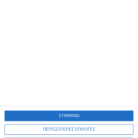
18 Μαρτίου 2025
Πότε χρειάζεται ανακατασκευή μια
ιστοσελίδα;
17 Μαρτίου 2025
Πώς να επιλέξετε το σωστό domain
name και hosting για το eShop σας
ΣΥΜΦΩΝΩ
ΠΕΡΙΣΣΟΤΕΡΕΣ ΕΠΙΛΟΓΕΣ