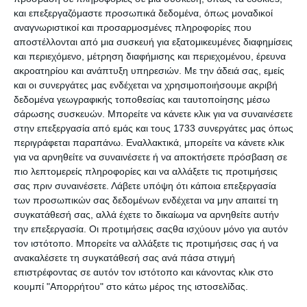
Premium Ιστοσελίδες WordPress για
και επεξεργαζόμαστε προσωπικά δεδομένα, όπως μοναδικοί
Γυμναστήρια & Χώρους Fitness
αναγνωριστικοί και προσαρμοσμένες πληροφορίες που
αποστέλλονται από μια συσκευή για εξατομικευμένες διαφημίσεις
και περιεχόμενο, μέτρηση διαφήμισης και περιεχομένου, έρευνα
ακροατηρίου και ανάπτυξη υπηρεσιών.
Με την άδειά σας, εμείς
και οι συνεργάτες μας ενδέχεται να χρησιμοποιήσουμε ακριβή
δεδομένα γεωγραφικής τοποθεσίας και ταυτοποίησης μέσω
σάρωσης συσκευών. Μπορείτε να κάνετε κλικ για να συναινέσετε
στην επεξεργασία από εμάς και τους 1733 συνεργάτες μας όπως
περιγράφεται παραπάνω. Εναλλακτικά, μπορείτε να κάνετε κλικ
για να αρνηθείτε να συναινέσετε ή να αποκτήσετε πρόσβαση σε
7 Απριλίου 2025
πιο λεπτομερείς πληροφορίες και να αλλάξετε τις προτιμήσεις
QUIZ: 7 Ερωτήσεις για
σας πριν συναινέσετε.
Λάβετε υπόψη ότι κάποια επεξεργασία
Προγραμματιστές
των προσωπικών σας δεδομένων ενδέχεται να μην απαιτεί τη
συγκατάθεσή σας, αλλά έχετε το δικαίωμα να αρνηθείτε αυτήν
την επεξεργασία. Οι προτιμήσεις σαςθα ισχύουν μόνο για αυτόν
τον ιστότοπο. Μπορείτε να αλλάξετε τις προτιμήσεις σας ή να
ανακαλέσετε τη συγκατάθεσή σας ανά πάσα στιγμή
επιστρέφοντας σε αυτόν τον ιστότοπο και κάνοντας κλικ στο
κουμπί "Απορρήτου" στο κάτω μέρος της ιστοσελίδας.