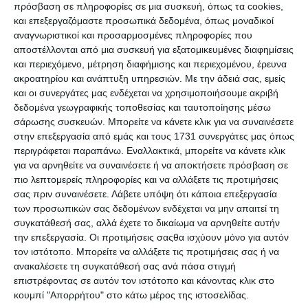
Premium Ιστοσελίδες WordPress για
πρόσβαση σε πληροφορίες σε μια συσκευή, όπως τα cookies,
Γυμναστήρια & Χώρους Fitness
και επεξεργαζόμαστε προσωπικά δεδομένα, όπως μοναδικοί
αναγνωριστικοί και προσαρμοσμένες πληροφορίες που
αποστέλλονται από μια συσκευή για εξατομικευμένες διαφημίσεις
και περιεχόμενο, μέτρηση διαφήμισης και περιεχομένου, έρευνα
ακροατηρίου και ανάπτυξη υπηρεσιών.
Με την άδειά σας, εμείς
και οι συνεργάτες μας ενδέχεται να χρησιμοποιήσουμε ακριβή
δεδομένα γεωγραφικής τοποθεσίας και ταυτοποίησης μέσω
σάρωσης συσκευών. Μπορείτε να κάνετε κλικ για να συναινέσετε
στην επεξεργασία από εμάς και τους 1731 συνεργάτες μας όπως
περιγράφεται παραπάνω. Εναλλακτικά, μπορείτε να κάνετε κλικ
για να αρνηθείτε να συναινέσετε ή να αποκτήσετε πρόσβαση σε
7 Απριλίου 2025
πιο λεπτομερείς πληροφορίες και να αλλάξετε τις προτιμήσεις
QUIZ: 7 Ερωτήσεις για
σας πριν συναινέσετε.
Λάβετε υπόψη ότι κάποια επεξεργασία
Προγραμματιστές
των προσωπικών σας δεδομένων ενδέχεται να μην απαιτεί τη
συγκατάθεσή σας, αλλά έχετε το δικαίωμα να αρνηθείτε αυτήν
την επεξεργασία. Οι προτιμήσεις σαςθα ισχύουν μόνο για αυτόν
τον ιστότοπο. Μπορείτε να αλλάξετε τις προτιμήσεις σας ή να
ανακαλέσετε τη συγκατάθεσή σας ανά πάσα στιγμή
επιστρέφοντας σε αυτόν τον ιστότοπο και κάνοντας κλικ στο
κουμπί "Απορρήτου" στο κάτω μέρος της ιστοσελίδας.