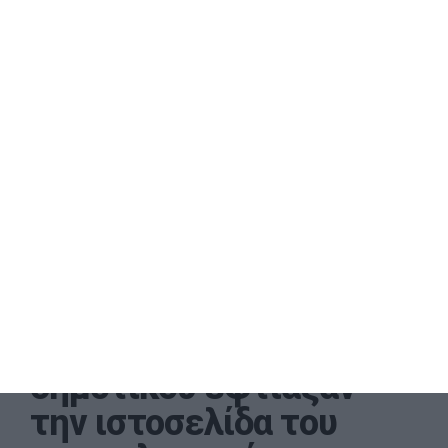
Κιλκίς: Μαθητές
δημοτικού έφτιαξαν
την ιστοσελίδα του